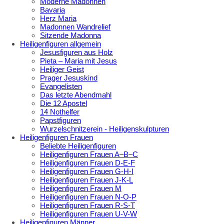
Moderne Madonnen
Bavaria
Herz Maria
Madonnen Wandrelief
Sitzende Madonna
Heiligenfiguren allgemein
Jesusfiguren aus Holz
Pieta – Maria mit Jesus
Heiliger Geist
Prager Jesuskind
Evangelisten
Das letzte Abendmahl
Die 12 Apostel
14 Nothelfer
Papstfiguren
Wurzelschnitzerein - Heiligenskulpturen
Heiligenfiguren Frauen
Beliebte Heiligenfiguren
Heiligenfiguren Frauen A–B–C
Heiligenfiguren Frauen D-E-F
Heiligenfiguren Frauen G-H-I
Heiligenfiguren Frauen J-K-L
Heiligenfiguren Frauen M
Heiligenfiguren Frauen N-O-P
Heiligenfiguren Frauen R-S-T
Heiligenfiguren Frauen U-V-W
Heiligenfiguren Männer