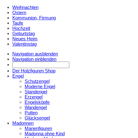
Weihnachten
Ostern
Kommunion, Firmung
Taufe
Hochzeit
Geburtstag
Neues Heim
Valentinstag
Navigation ausblenden
Navigation einblenden
Der Holzfiguren Shop
Engel
Schutzengel
Moderne Engel
Standengel
Erzengel
Engelsköpfe
Wandengel
Putten
Glücksengel
Madonnen
Marienfiguren
Madonna ohne Kind