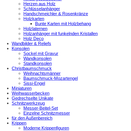
Herzen aus Holz
Schlüsselanhänger
Handschmeichler & Rosenkränze
Holzkarten
Bunte Karten mit Holzbehang
Holzlaternen
Holzanhänger mit funkelnden Kristallen
Holz Deco
Wandbilder & Reliefs
Konsolen
Sockel mit Gravur
Wandkonsolen
Standkonsolen
Christbaumschmuck
Weihnachtsmänner
Baumschmuck-Mozartengel
Sissi-Engel
Miniaturen
Weihwasserbecken
Gedrechselte Unikate
Schnitzwerkzeug
Messer-Beitel-Set
Einzelne Schnitzmesser
für den Außenbereich
Krippen
Moderne Krippenfiguren