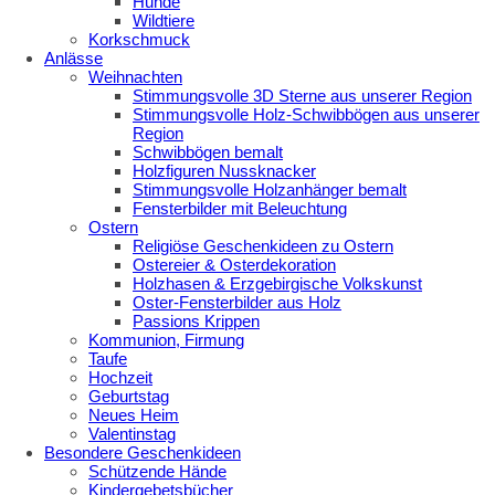
Hunde
Wildtiere
Korkschmuck
Anlässe
Weihnachten
Stimmungsvolle 3D Sterne aus unserer Region
Stimmungsvolle Holz-Schwibbögen aus unserer
Region
Schwibbögen bemalt
Holzfiguren Nussknacker
Stimmungsvolle Holzanhänger bemalt
Fensterbilder mit Beleuchtung
Ostern
Religiöse Geschenkideen zu Ostern
Ostereier & Osterdekoration
Holzhasen & Erzgebirgische Volkskunst
Oster-Fensterbilder aus Holz
Passions Krippen
Kommunion, Firmung
Taufe
Hochzeit
Geburtstag
Neues Heim
Valentinstag
Besondere Geschenkideen
Schützende Hände
Kindergebetsbücher