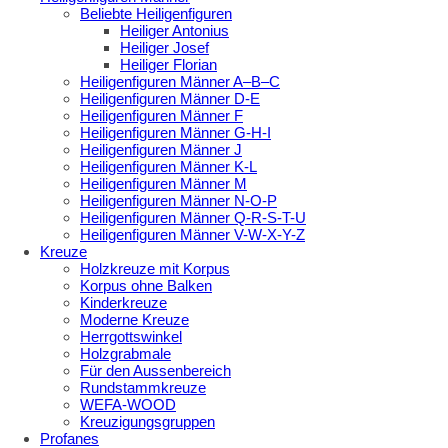
Beliebte Heiligenfiguren
Heiliger Antonius
Heiliger Josef
Heiliger Florian
Heiligenfiguren Männer A–B–C
Heiligenfiguren Männer D-E
Heiligenfiguren Männer F
Heiligenfiguren Männer G-H-I
Heiligenfiguren Männer J
Heiligenfiguren Männer K-L
Heiligenfiguren Männer M
Heiligenfiguren Männer N-O-P
Heiligenfiguren Männer Q-R-S-T-U
Heiligenfiguren Männer V-W-X-Y-Z
Kreuze
Holzkreuze mit Korpus
Korpus ohne Balken
Kinderkreuze
Moderne Kreuze
Herrgottswinkel
Holzgrabmale
Für den Aussenbereich
Rundstammkreuze
WEFA-WOOD
Kreuzigungsgruppen
Profanes