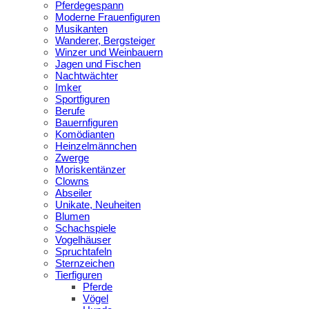
Pferdegespann
Moderne Frauenfiguren
Musikanten
Wanderer, Bergsteiger
Winzer und Weinbauern
Jagen und Fischen
Nachtwächter
Imker
Sportfiguren
Berufe
Bauernfiguren
Komödianten
Heinzelmännchen
Zwerge
Moriskentänzer
Clowns
Abseiler
Unikate, Neuheiten
Blumen
Schachspiele
Vogelhäuser
Spruchtafeln
Sternzeichen
Tierfiguren
Pferde
Vögel