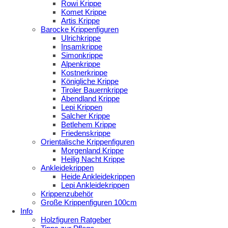
Rowi Krippe
Komet Krippe
Artis Krippe
Barocke Krippenfiguren
Ulrichkrippe
Insamkrippe
Simonkrippe
Alpenkrippe
Kostnerkrippe
Königliche Krippe
Tiroler Bauernkrippe
Abendland Krippe
Lepi Krippen
Salcher Krippe
Betlehem Krippe
Friedenskrippe
Orientalische Krippenfiguren
Morgenland Krippe
Heilig Nacht Krippe
Ankleidekrippen
Heide Ankleidekrippen
Lepi Ankleidekrippen
Krippenzubehör
Große Krippenfiguren 100cm
Info
Holzfiguren Ratgeber