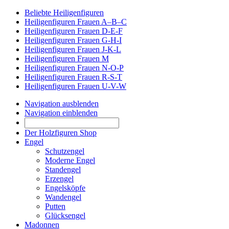
Beliebte Heiligenfiguren
Heiligenfiguren Frauen A–B–C
Heiligenfiguren Frauen D-E-F
Heiligenfiguren Frauen G-H-I
Heiligenfiguren Frauen J-K-L
Heiligenfiguren Frauen M
Heiligenfiguren Frauen N-O-P
Heiligenfiguren Frauen R-S-T
Heiligenfiguren Frauen U-V-W
Navigation ausblenden
Navigation einblenden
Der Holzfiguren Shop
Engel
Schutzengel
Moderne Engel
Standengel
Erzengel
Engelsköpfe
Wandengel
Putten
Glücksengel
Madonnen