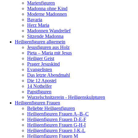
Marienfiguren
Madonna ohne Kind
Moderne Madonnen
Bavaria
Herz Maria
Madonnen Wandrelief
Sitzende Madonna
Heiligenfiguren allgemein
Jesusfiguren aus Holz
Pieta – Maria mit Jesus
Heiliger Geist
Prager Jesuskind
Evangelisten
Das letzte Abendmahl
Die 12 Apostel
14 Nothelfer
Papstfiguren
Wurzelschnitzerein - Heiligenskulpturen
Heiligenfiguren Frauen
Beliebte Heiligenfiguren
Heiligenfiguren Frauen A–B–C
Heiligenfiguren Frauen D-E-F
Heiligenfiguren Frauen G-H-I
Heiligenfiguren Frauen J-K-L
Heiligenfiguren Frauen M