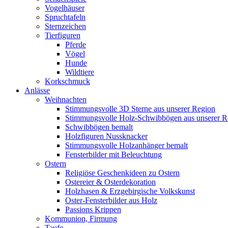
Vogelhäuser
Spruchtafeln
Sternzeichen
Tierfiguren
Pferde
Vögel
Hunde
Wildtiere
Korkschmuck
Anlässe
Weihnachten
Stimmungsvolle 3D Sterne aus unserer Region
Stimmungsvolle Holz-Schwibbögen aus unserer R
Schwibbögen bemalt
Holzfiguren Nussknacker
Stimmungsvolle Holzanhänger bemalt
Fensterbilder mit Beleuchtung
Ostern
Religiöse Geschenkideen zu Ostern
Ostereier & Osterdekoration
Holzhasen & Erzgebirgische Volkskunst
Oster-Fensterbilder aus Holz
Passions Krippen
Kommunion, Firmung
Taufe