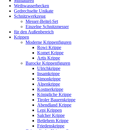
Miniaturen
Weihwasserbecken
Gedrechselte Unikate
Schnitzwerkzeug
Messer-Beitel-Set
Einzelne Schnitzmesser
für den Außenbereich
Krippen
Moderne Krippenfiguren
Rowi Krippe
Komet Krippe
Artis Krippe
Barocke Krippenfiguren
Ulrichkrippe
Insamkrippe
Simonkrippe
Alpenkrippe
Kostnerkrippe
Königliche Krippe
Tiroler Bauernkrippe
Abendland Krippe
Lepi Krippen
Salcher Krippe
Betlehem Krippe
Friedenskrippe