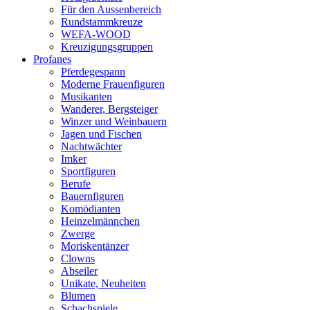
Für den Aussenbereich
Rundstammkreuze
WEFA-WOOD
Kreuzigungsgruppen
Profanes
Pferdegespann
Moderne Frauenfiguren
Musikanten
Wanderer, Bergsteiger
Winzer und Weinbauern
Jagen und Fischen
Nachtwächter
Imker
Sportfiguren
Berufe
Bauernfiguren
Komödianten
Heinzelmännchen
Zwerge
Moriskentänzer
Clowns
Abseiler
Unikate, Neuheiten
Blumen
Schachspiele