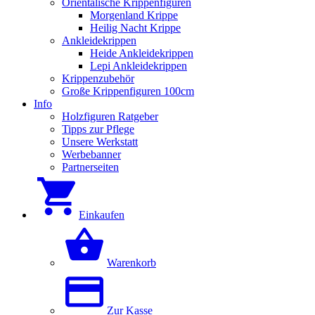
Orientalische Krippenfiguren
Morgenland Krippe
Heilig Nacht Krippe
Ankleidekrippen
Heide Ankleidekrippen
Lepi Ankleidekrippen
Krippenzubehör
Große Krippenfiguren 100cm
Info
Holzfiguren Ratgeber
Tipps zur Pflege
Unsere Werkstatt
Werbebanner
Partnerseiten
Einkaufen
Warenkorb
Zur Kasse