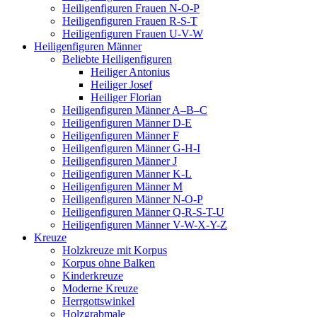
Heiligenfiguren Frauen N-O-P
Heiligenfiguren Frauen R-S-T
Heiligenfiguren Frauen U-V-W
Heiligenfiguren Männer
Beliebte Heiligenfiguren
Heiliger Antonius
Heiliger Josef
Heiliger Florian
Heiligenfiguren Männer A–B–C
Heiligenfiguren Männer D-E
Heiligenfiguren Männer F
Heiligenfiguren Männer G-H-I
Heiligenfiguren Männer J
Heiligenfiguren Männer K-L
Heiligenfiguren Männer M
Heiligenfiguren Männer N-O-P
Heiligenfiguren Männer Q-R-S-T-U
Heiligenfiguren Männer V-W-X-Y-Z
Kreuze
Holzkreuze mit Korpus
Korpus ohne Balken
Kinderkreuze
Moderne Kreuze
Herrgottswinkel
Holzgrabmale