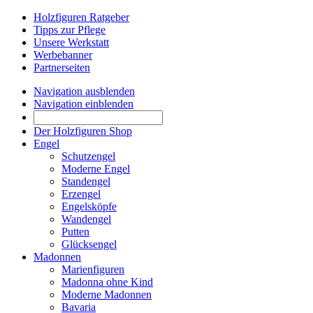
Holzfiguren Ratgeber
Tipps zur Pflege
Unsere Werkstatt
Werbebanner
Partnerseiten
Navigation ausblenden
Navigation einblenden
Der Holzfiguren Shop
Engel
Schutzengel
Moderne Engel
Standengel
Erzengel
Engelsköpfe
Wandengel
Putten
Glücksengel
Madonnen
Marienfiguren
Madonna ohne Kind
Moderne Madonnen
Bavaria