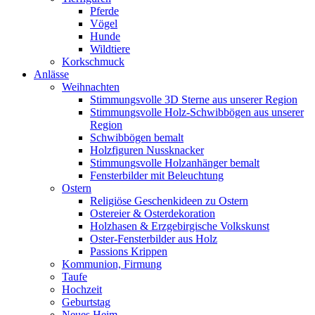
Pferde
Vögel
Hunde
Wildtiere
Korkschmuck
Anlässe
Weihnachten
Stimmungsvolle 3D Sterne aus unserer Region
Stimmungsvolle Holz-Schwibbögen aus unserer
Region
Schwibbögen bemalt
Holzfiguren Nussknacker
Stimmungsvolle Holzanhänger bemalt
Fensterbilder mit Beleuchtung
Ostern
Religiöse Geschenkideen zu Ostern
Ostereier & Osterdekoration
Holzhasen & Erzgebirgische Volkskunst
Oster-Fensterbilder aus Holz
Passions Krippen
Kommunion, Firmung
Taufe
Hochzeit
Geburtstag
Neues Heim