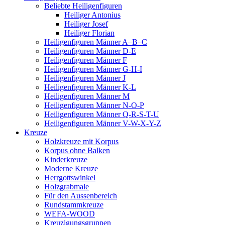
Beliebte Heiligenfiguren
Heiliger Antonius
Heiliger Josef
Heiliger Florian
Heiligenfiguren Männer A–B–C
Heiligenfiguren Männer D-E
Heiligenfiguren Männer F
Heiligenfiguren Männer G-H-I
Heiligenfiguren Männer J
Heiligenfiguren Männer K-L
Heiligenfiguren Männer M
Heiligenfiguren Männer N-O-P
Heiligenfiguren Männer Q-R-S-T-U
Heiligenfiguren Männer V-W-X-Y-Z
Kreuze
Holzkreuze mit Korpus
Korpus ohne Balken
Kinderkreuze
Moderne Kreuze
Herrgottswinkel
Holzgrabmale
Für den Aussenbereich
Rundstammkreuze
WEFA-WOOD
Kreuzigungsgruppen