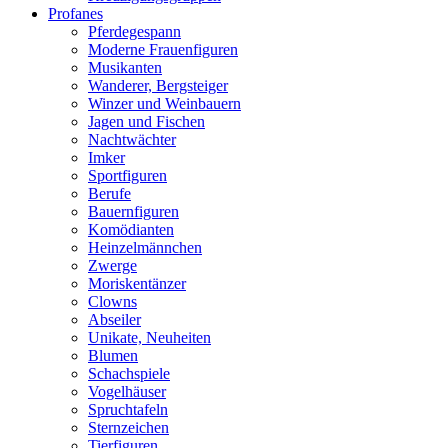
Profanes
Pferdegespann
Moderne Frauenfiguren
Musikanten
Wanderer, Bergsteiger
Winzer und Weinbauern
Jagen und Fischen
Nachtwächter
Imker
Sportfiguren
Berufe
Bauernfiguren
Komödianten
Heinzelmännchen
Zwerge
Moriskentänzer
Clowns
Abseiler
Unikate, Neuheiten
Blumen
Schachspiele
Vogelhäuser
Spruchtafeln
Sternzeichen
Tierfiguren