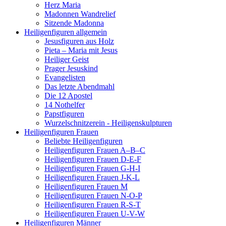
Herz Maria
Madonnen Wandrelief
Sitzende Madonna
Heiligenfiguren allgemein
Jesusfiguren aus Holz
Pieta – Maria mit Jesus
Heiliger Geist
Prager Jesuskind
Evangelisten
Das letzte Abendmahl
Die 12 Apostel
14 Nothelfer
Papstfiguren
Wurzelschnitzerein - Heiligenskulpturen
Heiligenfiguren Frauen
Beliebte Heiligenfiguren
Heiligenfiguren Frauen A–B–C
Heiligenfiguren Frauen D-E-F
Heiligenfiguren Frauen G-H-I
Heiligenfiguren Frauen J-K-L
Heiligenfiguren Frauen M
Heiligenfiguren Frauen N-O-P
Heiligenfiguren Frauen R-S-T
Heiligenfiguren Frauen U-V-W
Heiligenfiguren Männer