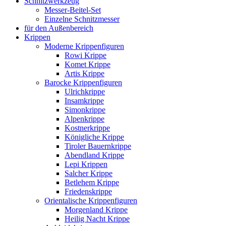
Schnitzwerkzeug
Messer-Beitel-Set
Einzelne Schnitzmesser
für den Außenbereich
Krippen
Moderne Krippenfiguren
Rowi Krippe
Komet Krippe
Artis Krippe
Barocke Krippenfiguren
Ulrichkrippe
Insamkrippe
Simonkrippe
Alpenkrippe
Kostnerkrippe
Königliche Krippe
Tiroler Bauernkrippe
Abendland Krippe
Lepi Krippen
Salcher Krippe
Betlehem Krippe
Friedenskrippe
Orientalische Krippenfiguren
Morgenland Krippe
Heilig Nacht Krippe