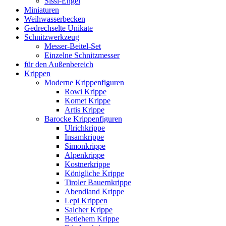
Sissi-Engel
Miniaturen
Weihwasserbecken
Gedrechselte Unikate
Schnitzwerkzeug
Messer-Beitel-Set
Einzelne Schnitzmesser
für den Außenbereich
Krippen
Moderne Krippenfiguren
Rowi Krippe
Komet Krippe
Artis Krippe
Barocke Krippenfiguren
Ulrichkrippe
Insamkrippe
Simonkrippe
Alpenkrippe
Kostnerkrippe
Königliche Krippe
Tiroler Bauernkrippe
Abendland Krippe
Lepi Krippen
Salcher Krippe
Betlehem Krippe