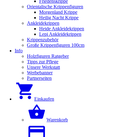
Friedenskrippe
Orientalische Krippenfiguren
Morgenland Krippe
Heilig Nacht Krippe
Ankleidekrippen
Heide Ankleidekrippen
Lepi Ankleidekrippen
Krippenzubehör
Große Krippenfiguren 100cm
Info
Holzfiguren Ratgeber
Tipps zur Pflege
Unsere Werkstatt
Werbebanner
Partnerseiten
Einkaufen
Warenkorb