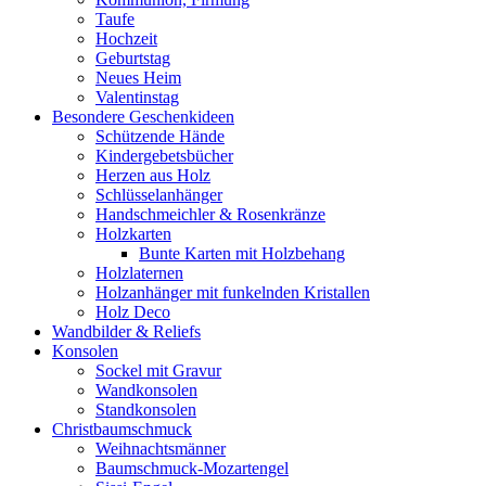
Taufe
Hochzeit
Geburtstag
Neues Heim
Valentinstag
Besondere Geschenkideen
Schützende Hände
Kindergebetsbücher
Herzen aus Holz
Schlüsselanhänger
Handschmeichler & Rosenkränze
Holzkarten
Bunte Karten mit Holzbehang
Holzlaternen
Holzanhänger mit funkelnden Kristallen
Holz Deco
Wandbilder & Reliefs
Konsolen
Sockel mit Gravur
Wandkonsolen
Standkonsolen
Christbaumschmuck
Weihnachtsmänner
Baumschmuck-Mozartengel