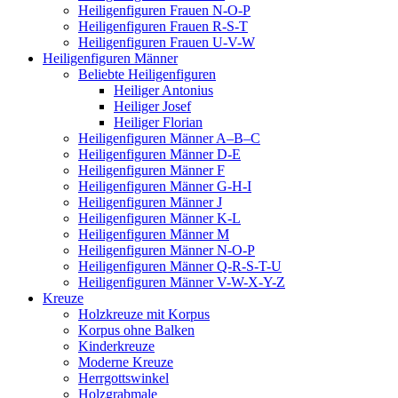
Heiligenfiguren Frauen N-O-P
Heiligenfiguren Frauen R-S-T
Heiligenfiguren Frauen U-V-W
Heiligenfiguren Männer
Beliebte Heiligenfiguren
Heiliger Antonius
Heiliger Josef
Heiliger Florian
Heiligenfiguren Männer A–B–C
Heiligenfiguren Männer D-E
Heiligenfiguren Männer F
Heiligenfiguren Männer G-H-I
Heiligenfiguren Männer J
Heiligenfiguren Männer K-L
Heiligenfiguren Männer M
Heiligenfiguren Männer N-O-P
Heiligenfiguren Männer Q-R-S-T-U
Heiligenfiguren Männer V-W-X-Y-Z
Kreuze
Holzkreuze mit Korpus
Korpus ohne Balken
Kinderkreuze
Moderne Kreuze
Herrgottswinkel
Holzgrabmale