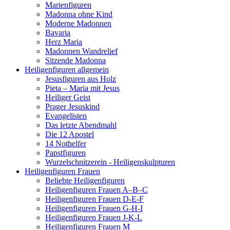
Marienfiguren
Madonna ohne Kind
Moderne Madonnen
Bavaria
Herz Maria
Madonnen Wandrelief
Sitzende Madonna
Heiligenfiguren allgemein
Jesusfiguren aus Holz
Pieta – Maria mit Jesus
Heiliger Geist
Prager Jesuskind
Evangelisten
Das letzte Abendmahl
Die 12 Apostel
14 Nothelfer
Papstfiguren
Wurzelschnitzerein - Heiligenskulpturen
Heiligenfiguren Frauen
Beliebte Heiligenfiguren
Heiligenfiguren Frauen A–B–C
Heiligenfiguren Frauen D-E-F
Heiligenfiguren Frauen G-H-I
Heiligenfiguren Frauen J-K-L
Heiligenfiguren Frauen M