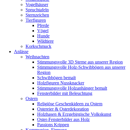
Vogelhäuser
Spruchtafeln
Sternzeichen
Tierfiguren
Pferde
Vögel
Hunde
Wildtiere
Korkschmuck
Anlässe
Weihnachten
Stimmungsvolle 3D Sterne aus unserer Region
Stimmungsvolle Holz-Schwibbögen aus unserer
Region
Schwibbögen bemalt
Holzfiguren Nussknacker
Stimmungsvolle Holzanhänger bemalt
Fensterbilder mit Beleuchtung
Ostern
Religiöse Geschenkideen zu Ostern
Ostereier & Osterdekoration
Holzhasen & Erzgebirgische Volkskunst
Oster-Fensterbilder aus Holz
Passions Krippen
Kommunion, Firmung