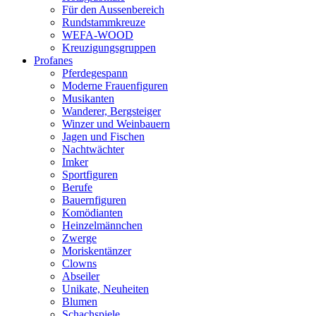
Für den Aussenbereich
Rundstammkreuze
WEFA-WOOD
Kreuzigungsgruppen
Profanes
Pferdegespann
Moderne Frauenfiguren
Musikanten
Wanderer, Bergsteiger
Winzer und Weinbauern
Jagen und Fischen
Nachtwächter
Imker
Sportfiguren
Berufe
Bauernfiguren
Komödianten
Heinzelmännchen
Zwerge
Moriskentänzer
Clowns
Abseiler
Unikate, Neuheiten
Blumen
Schachspiele