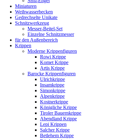
Sissi-Engel
Miniaturen
Weihwasserbecken
Gedrechselte Unikate
Schnitzwerkzeug
Messer-Beitel-Set
Einzelne Schnitzmesser
für den Außenbereich
Krippen
Moderne Krippenfiguren
Rowi Krippe
Komet Krippe
Artis Krippe
Barocke Krippenfiguren
Ulrichkrippe
Insamkrippe
Simonkrippe
Alpenkrippe
Kostnerkrippe
Königliche Krippe
Tiroler Bauernkrippe
Abendland Krippe
Lepi Krippen
Salcher Krippe
Betlehem Krippe