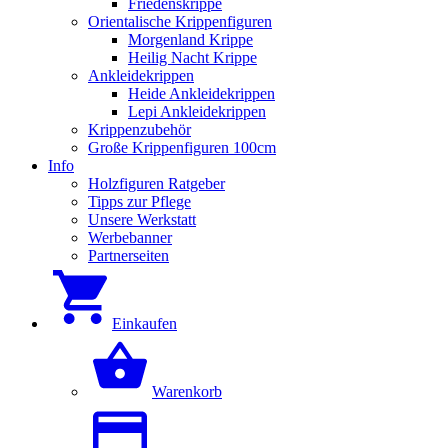
Friedenskrippe
Orientalische Krippenfiguren
Morgenland Krippe
Heilig Nacht Krippe
Ankleidekrippen
Heide Ankleidekrippen
Lepi Ankleidekrippen
Krippenzubehör
Große Krippenfiguren 100cm
Info
Holzfiguren Ratgeber
Tipps zur Pflege
Unsere Werkstatt
Werbebanner
Partnerseiten
Einkaufen
Warenkorb