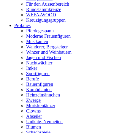
Für den Aussenbereich
Rundstammkreuze
WEFA-WOOD
Kreuzigungsgruppen
Profanes
Pferdegespann
Moderne Frauenfiguren
Musikanten
Wanderer, Bergsteiger
Winzer und Weinbauern
Jagen und Fischen
Nachtwächter
Imker
Sportfiguren
Berufe
Bauernfiguren
Komödianten
Heinzelmännchen
Zwerge
Moriskentänzer
Clowns
Abseiler
Unikate, Neuheiten
Blumen
Schachspiele