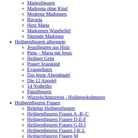
Marienfiguren
Madonna ohne Kind
Moderne Madonnen
Bavaria
Herz Maria
Madonnen Wandrelief
Sitzende Madonna
Heiligenfiguren allgemein
Jesusfiguren aus Holz
Pieta – Maria mit Jesus
Heiliger Geist
Prager Jesuskind
Evangelisten
Das letzte Abendmahl
Die 12 Apostel
14 Nothelfer
Papstfiguren
Wurzelschnitzerein - Heiligenskulpturen
Heiligenfiguren Frauen
Beliebte Heiligenfiguren
Heiligenfiguren Frauen A–B–C
Heiligenfiguren Frauen D-E-F
Heiligenfiguren Frauen G-H-I
Heiligenfiguren Frauen J-K-L
Heiligenfiguren Frauen M