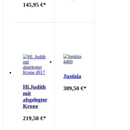
145,95 €
*
Justizia
Hl.Judith
389,50 €
*
mit
abgelegter
Krone
219,50 €
*