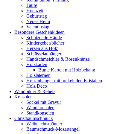
Taufe
Hochzeit
Geburtstag
Neues Heim
Valentinstag
Besondere Geschenkideen
Schützende Hände
Kindergebetsbücher
Herzen aus Holz
Schlüsselanhänger
Handschmeichler & Rosenkränze
Holzkarten
Bunte Karten mit Holzbehang
Holzlaternen
Holzanhänger mit funkelnden Kristallen
Holz Deco
Wandbilder & Reliefs
Konsolen
Sockel mit Gravur
Wandkonsolen
Standkonsolen
Christbaumschmuck
Weihnachtsmänner
Baumschmuck-Mozartengel