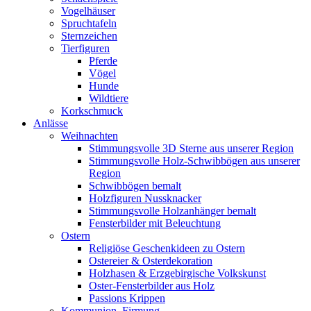
Vogelhäuser
Spruchtafeln
Sternzeichen
Tierfiguren
Pferde
Vögel
Hunde
Wildtiere
Korkschmuck
Anlässe
Weihnachten
Stimmungsvolle 3D Sterne aus unserer Region
Stimmungsvolle Holz-Schwibbögen aus unserer
Region
Schwibbögen bemalt
Holzfiguren Nussknacker
Stimmungsvolle Holzanhänger bemalt
Fensterbilder mit Beleuchtung
Ostern
Religiöse Geschenkideen zu Ostern
Ostereier & Osterdekoration
Holzhasen & Erzgebirgische Volkskunst
Oster-Fensterbilder aus Holz
Passions Krippen
Kommunion, Firmung