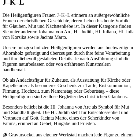
J–K–L
Die Heiligenfiguren Frauen J–K–L erinnern an außergewöhnliche
Frauen der christlichen Geschichte, deren Leben bis heute Vorbild
für Glauben, Mut und Nächstenliebe ist. In dieser Kategorie finden
Sie unter anderem Johanna von Arc, Hl. Judith, Hl. Juliana, Hl. Julia
von Korsika sowie Jacinta Marto.
Unsere holzgeschnitzten Heiligenfiguren werden aus hochwertigem
Ahornholz gefertigt und überzeugen durch ihre feine Verarbeitung
und ihre liebevoll gestalteten Details. Je nach Ausführung sind die
Figuren naturbelassen oder von erfahrenen Kunstmalern
handbemalt.
Ob als Andachtsfigur für Zuhause, als Ausstattung für Kirche oder
Kapelle oder als besonderes Geschenk zur Taufe, Erstkommunion,
Firmung, Hochzeit, zum Namenstag oder Geburtstag – diese
Heiligenfiguren sind zeitlose Begleiter des christlichen Glaubens.
Besonders beliebt ist die Hl. Johanna von Arc als Symbol für Mut
und Standhaftigkeit. Die Hl. Judith steht für Entschlossenheit und
Vertrauen auf Gott. Jacinta Marto, eines der Seherkinder von
Fatima, erinnert an Gebet, Hingabe und Frieden.
🪵 Gravursockel aus eigener Werkstatt machen jede Figur zu einem