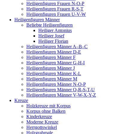
Heiligenfiguren Frauen N-O-P
Heiligenfiguren Frauen R-S-T
Heiligenfiguren Frauen U-V-W
Heiligenfiguren Männer
Beliebte Heiligenfiguren
Heiliger Antonius
Heiliger Josef
Heiliger Florian
Heiligenfiguren Männer A–B–C
Heiligenfiguren Männer D-E
Heiligenfiguren Männer F
Heiligenfiguren Männer G-H-I
Heiligenfiguren Männer J
Heiligenfiguren Männer K-L
Heiligenfiguren Männer M
Heiligenfiguren Männer N-O-P
Heiligenfiguren Männer Q-R-S-T-U
Heiligenfiguren Männer V-W-X-Y-Z
Kreuze
Holzkreuze mit Korpus
Korpus ohne Balken
Kinderkreuze
Moderne Kreuze
Herrgottswinkel
Holzgrabmale