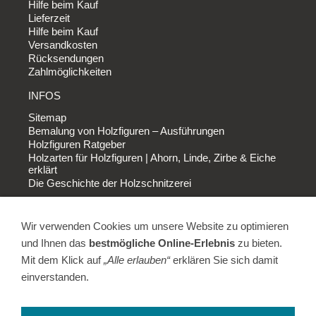
Hilfe beim Kauf
Lieferzeit
Hilfe beim Kauf
Versandkosten
Rücksendungen
Zahlmöglichkeiten
INFOS
Sitemap
Bemalung von Holzfiguren – Ausführungen
Holzfiguren Ratgeber
Holzarten für Holzfiguren | Ahorn, Linde, Zirbe & Eiche
erklärt
Die Geschichte der Holzschnitzerei
FIRMA
Wir verwenden Cookies um unsere Website zu optimieren
AGB
Impressum
und Ihnen das
bestmögliche Online-Erlebnis
zu bieten.
Datenschutz
Mit dem Klick auf
„Alle erlauben“
erklären Sie sich damit
Widerrufsbelehrung
einverstanden.
Widerruf erfolgreich
Cookies
Unser Ladengeschäft in Tirschenreuth