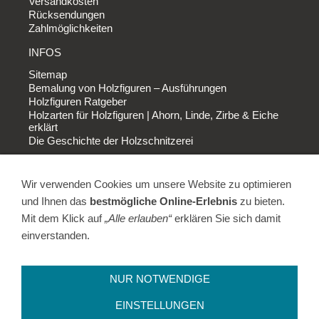
Versandkosten
Rücksendungen
Zahlmöglichkeiten
INFOS
Sitemap
Bemalung von Holzfiguren – Ausführungen
Holzfiguren Ratgeber
Holzarten für Holzfiguren | Ahorn, Linde, Zirbe & Eiche
erklärt
Die Geschichte der Holzschnitzerei
FIRMA
Wir verwenden Cookies um unsere Website zu optimieren
AGB
Impressum
und Ihnen das
bestmögliche Online-Erlebnis
zu bieten.
Datenschutz
Mit dem Klick auf
„Alle erlauben“
erklären Sie sich damit
Widerrufsbelehrung
einverstanden.
Widerruf erfolgreich
Cookies
Unser Ladengeschäft in Tirschenreuth
NUR NOTWENDIGE
UNSERE WERKSTATT
EINSTELLUNGEN
Stimmungsvolle 3D Sterne aus unserer Region