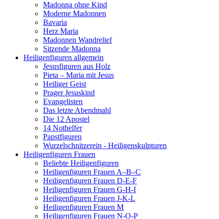
Madonna ohne Kind
Moderne Madonnen
Bavaria
Herz Maria
Madonnen Wandrelief
Sitzende Madonna
Heiligenfiguren allgemein
Jesusfiguren aus Holz
Pieta – Maria mit Jesus
Heiliger Geist
Prager Jesuskind
Evangelisten
Das letzte Abendmahl
Die 12 Apostel
14 Nothelfer
Papstfiguren
Wurzelschnitzerein - Heiligenskulpturen
Heiligenfiguren Frauen
Beliebte Heiligenfiguren
Heiligenfiguren Frauen A–B–C
Heiligenfiguren Frauen D-E-F
Heiligenfiguren Frauen G-H-I
Heiligenfiguren Frauen J-K-L
Heiligenfiguren Frauen M
Heiligenfiguren Frauen N-O-P