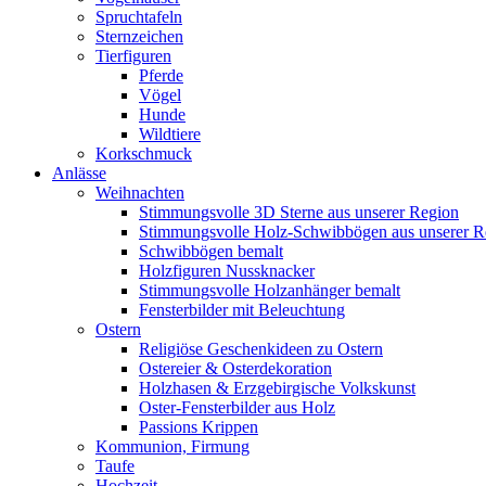
Spruchtafeln
Sternzeichen
Tierfiguren
Pferde
Vögel
Hunde
Wildtiere
Korkschmuck
Anlässe
Weihnachten
Stimmungsvolle 3D Sterne aus unserer Region
Stimmungsvolle Holz-Schwibbögen aus unserer R
Schwibbögen bemalt
Holzfiguren Nussknacker
Stimmungsvolle Holzanhänger bemalt
Fensterbilder mit Beleuchtung
Ostern
Religiöse Geschenkideen zu Ostern
Ostereier & Osterdekoration
Holzhasen & Erzgebirgische Volkskunst
Oster-Fensterbilder aus Holz
Passions Krippen
Kommunion, Firmung
Taufe
Hochzeit