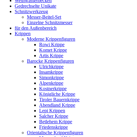
Weihwasserbecken
Gedrechselte Unikate
Schnitzwerkzeug
Messer-Beitel-Set
Einzelne Schnitzmesser
für den Außenbereich
Krippen
Moderne Krippenfiguren
Rowi Krippe
Komet Krippe
Artis Krippe
Barocke Krippenfiguren
Ulrichkrippe
Insamkrippe
Simonkrippe
Alpenkrippe
Kostnerkrippe
Königliche Krippe
Tiroler Bauernkrippe
Abendland Krippe
Lepi Krippen
Salcher Krippe
Betlehem Krippe
Friedenskrippe
Orientalische Krippenfiguren