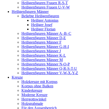
Heiligenfiguren Frauen R-S-T
Heiligenfiguren Frauen U-V-W
Heiligenfiguren Männer
Beliebte Heiligenfiguren
Heiliger Antonius
Heiliger Josef
Heiliger Florian
Heiligenfiguren Männer A–B–C
Heiligenfiguren Männer D-E
Heiligenfiguren Männer F
Heiligenfiguren Männer G-H-I
Heiligenfiguren Männer J
Heiligenfiguren Männer K-L
Heiligenfiguren Männer M
Heiligenfiguren Männer N-O-P
Heiligenfiguren Männer Q-R-S-T-U
Heiligenfiguren Männer V-W-X-Y-Z
Kreuze
Holzkreuze mit Korpus
Korpus ohne Balken
Kinderkreuze
Moderne Kreuze
Herrgottswinkel
Holzgrabmale
Für den Aussenbereich