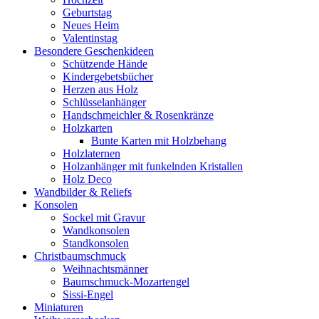
Geburtstag
Neues Heim
Valentinstag
Besondere Geschenkideen
Schützende Hände
Kindergebetsbücher
Herzen aus Holz
Schlüsselanhänger
Handschmeichler & Rosenkränze
Holzkarten
Bunte Karten mit Holzbehang
Holzlaternen
Holzanhänger mit funkelnden Kristallen
Holz Deco
Wandbilder & Reliefs
Konsolen
Sockel mit Gravur
Wandkonsolen
Standkonsolen
Christbaumschmuck
Weihnachtsmänner
Baumschmuck-Mozartengel
Sissi-Engel
Miniaturen