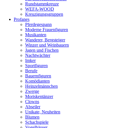
Rundstammkreuze
WEFA-WOOD
Kreuzigungsgruppen
Profanes
Pferdegespann
Moderne Frauenfiguren
Musikanten
Wanderer, Bergsteiger
Winzer und Weinbauern
Jagen und Fischen
Nachtwächter
Imker
Sportfiguren
Berufe
Bauernfiguren
Komödianten
Heinzelmännchen
Zwerge
Moriskentänzer
Clowns
Abseiler
Unikate, Neuheiten
Blumen
Schachspiele
Vogelhäuser