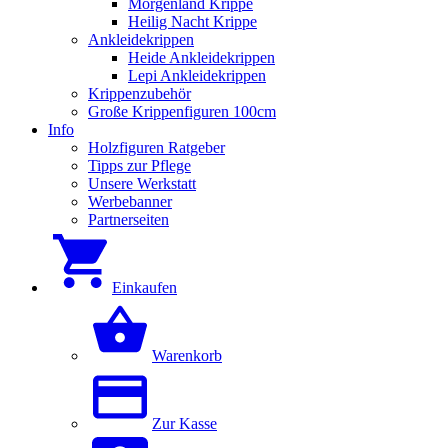
Morgenland Krippe
Heilig Nacht Krippe
Ankleidekrippen
Heide Ankleidekrippen
Lepi Ankleidekrippen
Krippenzubehör
Große Krippenfiguren 100cm
Info
Holzfiguren Ratgeber
Tipps zur Pflege
Unsere Werkstatt
Werbebanner
Partnerseiten
Einkaufen
Warenkorb
Zur Kasse