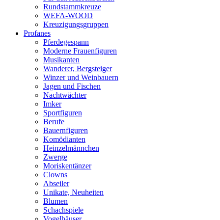
Rundstammkreuze
WEFA-WOOD
Kreuzigungsgruppen
Profanes
Pferdegespann
Moderne Frauenfiguren
Musikanten
Wanderer, Bergsteiger
Winzer und Weinbauern
Jagen und Fischen
Nachtwächter
Imker
Sportfiguren
Berufe
Bauernfiguren
Komödianten
Heinzelmännchen
Zwerge
Moriskentänzer
Clowns
Abseiler
Unikate, Neuheiten
Blumen
Schachspiele
Vogelhäuser