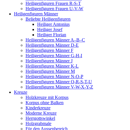
Heiligenfiguren Frauen R-S-T
Heiligenfiguren Frauen U-V-W
Heiligenfiguren Männer
Beliebte Heiligenfiguren
Heiliger Antonius
Heiliger Josef
Heiliger Florian
Heiligenfiguren Männer A–B–C
Heiligenfiguren Männer D-E
Heiligenfiguren Männer F
Heiligenfiguren Männer G-H-I
Heiligenfiguren Männer J
Heiligenfiguren Männer K-L
Heiligenfiguren Männer M
Heiligenfiguren Männer N-O-P
Heiligenfiguren Männer Q-R-S-T-U
Heiligenfiguren Männer V-W-X-Y-Z
Kreuze
Holzkreuze mit Korpus
Korpus ohne Balken
Kinderkreuze
Moderne Kreuze
Herrgottswinkel
Holzgrabmale
Für den Aussenbereich