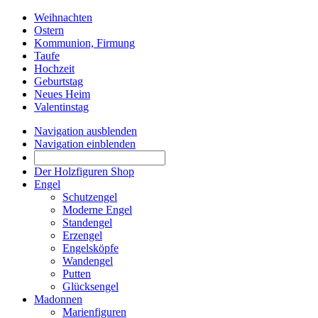
Weihnachten
Ostern
Kommunion, Firmung
Taufe
Hochzeit
Geburtstag
Neues Heim
Valentinstag
Navigation ausblenden
Navigation einblenden
Der Holzfiguren Shop
Engel
Schutzengel
Moderne Engel
Standengel
Erzengel
Engelsköpfe
Wandengel
Putten
Glücksengel
Madonnen
Marienfiguren