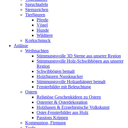
Spruchtafeln
Sternzeichen
Tierfiguren
Pferde
Vögel
Hunde
Wildtiere
Korkschmuck
Anlässe
Weihnachten
Stimmungsvolle 3D Sterne aus unserer Region
Stimmungsvolle Holz-Schwibbögen aus unserer
Region
Schwibbögen bemalt
Holzfiguren Nussknacker
Stimmungsvolle Holzanhänger bemalt
Fensterbilder mit Beleuchtung
Ostern
Religiöse Geschenkideen zu Ostern
Ostereier & Osterdekoration
Holzhasen & Erzgebirgische Volkskunst
Oster-Fensterbilder aus Holz
Passions Krippen
Kommunion, Firmung
Taufe