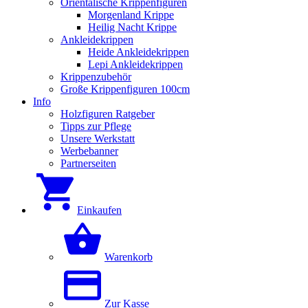
Orientalische Krippenfiguren
Morgenland Krippe
Heilig Nacht Krippe
Ankleidekrippen
Heide Ankleidekrippen
Lepi Ankleidekrippen
Krippenzubehör
Große Krippenfiguren 100cm
Info
Holzfiguren Ratgeber
Tipps zur Pflege
Unsere Werkstatt
Werbebanner
Partnerseiten
Einkaufen
Warenkorb
Zur Kasse