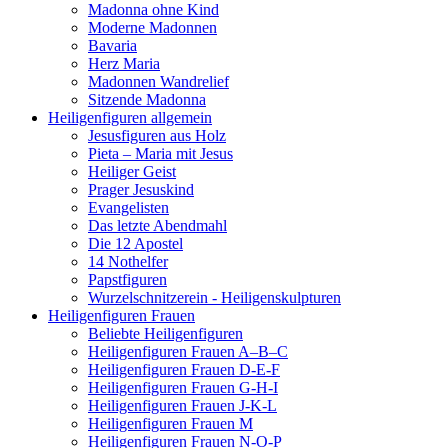
Madonna ohne Kind
Moderne Madonnen
Bavaria
Herz Maria
Madonnen Wandrelief
Sitzende Madonna
Heiligenfiguren allgemein
Jesusfiguren aus Holz
Pieta – Maria mit Jesus
Heiliger Geist
Prager Jesuskind
Evangelisten
Das letzte Abendmahl
Die 12 Apostel
14 Nothelfer
Papstfiguren
Wurzelschnitzerein - Heiligenskulpturen
Heiligenfiguren Frauen
Beliebte Heiligenfiguren
Heiligenfiguren Frauen A–B–C
Heiligenfiguren Frauen D-E-F
Heiligenfiguren Frauen G-H-I
Heiligenfiguren Frauen J-K-L
Heiligenfiguren Frauen M
Heiligenfiguren Frauen N-O-P