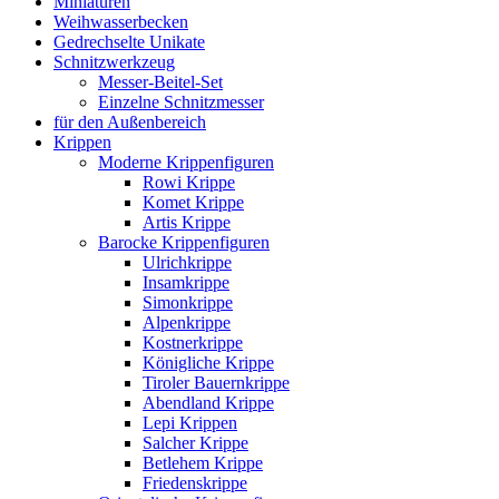
Miniaturen
Weihwasserbecken
Gedrechselte Unikate
Schnitzwerkzeug
Messer-Beitel-Set
Einzelne Schnitzmesser
für den Außenbereich
Krippen
Moderne Krippenfiguren
Rowi Krippe
Komet Krippe
Artis Krippe
Barocke Krippenfiguren
Ulrichkrippe
Insamkrippe
Simonkrippe
Alpenkrippe
Kostnerkrippe
Königliche Krippe
Tiroler Bauernkrippe
Abendland Krippe
Lepi Krippen
Salcher Krippe
Betlehem Krippe
Friedenskrippe