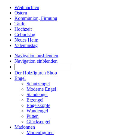
Weihnachten
Ostern
Kommunion, Firmung
Taufe
Hochzeit
Geburtstag
Neues Heim
Valentinstag
Navigation ausblenden
Navigation einblenden
Der Holzfiguren Shop
Engel
Schutzengel
Moderne Engel
Standengel
Erzengel
Engelsköpfe
Wandengel
Putten
Glücksengel
Madonnen
Marienfiguren