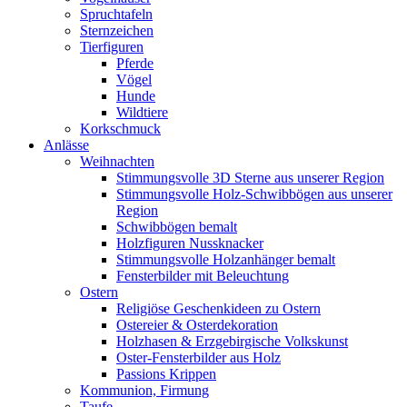
Spruchtafeln
Sternzeichen
Tierfiguren
Pferde
Vögel
Hunde
Wildtiere
Korkschmuck
Anlässe
Weihnachten
Stimmungsvolle 3D Sterne aus unserer Region
Stimmungsvolle Holz-Schwibbögen aus unserer
Region
Schwibbögen bemalt
Holzfiguren Nussknacker
Stimmungsvolle Holzanhänger bemalt
Fensterbilder mit Beleuchtung
Ostern
Religiöse Geschenkideen zu Ostern
Ostereier & Osterdekoration
Holzhasen & Erzgebirgische Volkskunst
Oster-Fensterbilder aus Holz
Passions Krippen
Kommunion, Firmung
Taufe