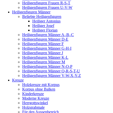
Heiligenfiguren Frauen R-S-T
Heiligenfiguren Frauen U-V-W
Heiligenfiguren Männer
Beliebte Heiligenfiguren
Heiliger Antonius
Heiliger Josef
Heiliger Florian
Heiligenfiguren Männer A–B–C
Heiligenfiguren Männer D-E
Heiligenfiguren Männer F
Heiligenfiguren Männer G-H-I
Heiligenfiguren Männer J
Heiligenfiguren Männer K-L
Heiligenfiguren Männer M
Heiligenfiguren Männer N-O-P
Heiligenfiguren Männer Q-R-S-T-U
Heiligenfiguren Männer V-W-X-Y-Z
Kreuze
Holzkreuze mit Korpus
Korpus ohne Balken
Kinderkreuze
Moderne Kreuze
Herrgottswinkel
Holzgrabmale
Für den Aussenbereich