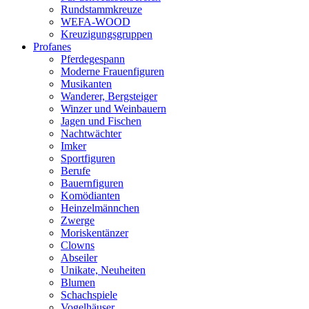
Rundstammkreuze
WEFA-WOOD
Kreuzigungsgruppen
Profanes
Pferdegespann
Moderne Frauenfiguren
Musikanten
Wanderer, Bergsteiger
Winzer und Weinbauern
Jagen und Fischen
Nachtwächter
Imker
Sportfiguren
Berufe
Bauernfiguren
Komödianten
Heinzelmännchen
Zwerge
Moriskentänzer
Clowns
Abseiler
Unikate, Neuheiten
Blumen
Schachspiele
Vogelhäuser