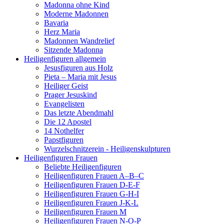
Madonna ohne Kind
Moderne Madonnen
Bavaria
Herz Maria
Madonnen Wandrelief
Sitzende Madonna
Heiligenfiguren allgemein
Jesusfiguren aus Holz
Pieta – Maria mit Jesus
Heiliger Geist
Prager Jesuskind
Evangelisten
Das letzte Abendmahl
Die 12 Apostel
14 Nothelfer
Papstfiguren
Wurzelschnitzerein - Heiligenskulpturen
Heiligenfiguren Frauen
Beliebte Heiligenfiguren
Heiligenfiguren Frauen A–B–C
Heiligenfiguren Frauen D-E-F
Heiligenfiguren Frauen G-H-I
Heiligenfiguren Frauen J-K-L
Heiligenfiguren Frauen M
Heiligenfiguren Frauen N-O-P