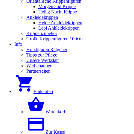
Orientalische Krippenfiguren
Morgenland Krippe
Heilig Nacht Krippe
Ankleidekrippen
Heide Ankleidekrippen
Lepi Ankleidekrippen
Krippenzubehör
Große Krippenfiguren 100cm
Info
Holzfiguren Ratgeber
Tipps zur Pflege
Unsere Werkstatt
Werbebanner
Partnerseiten
Einkaufen
Warenkorb
Zur Kasse