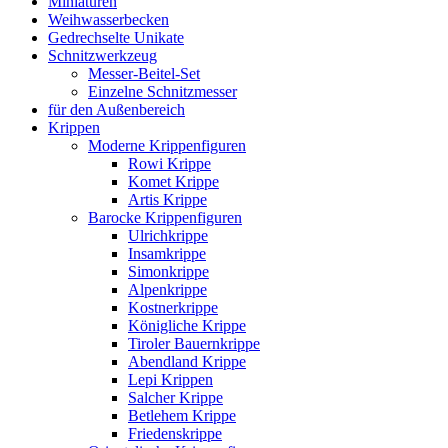
Miniaturen
Weihwasserbecken
Gedrechselte Unikate
Schnitzwerkzeug
Messer-Beitel-Set
Einzelne Schnitzmesser
für den Außenbereich
Krippen
Moderne Krippenfiguren
Rowi Krippe
Komet Krippe
Artis Krippe
Barocke Krippenfiguren
Ulrichkrippe
Insamkrippe
Simonkrippe
Alpenkrippe
Kostnerkrippe
Königliche Krippe
Tiroler Bauernkrippe
Abendland Krippe
Lepi Krippen
Salcher Krippe
Betlehem Krippe
Friedenskrippe