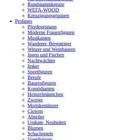
Rundstammkreuze
WEFA-WOOD
Kreuzigungsgruppen
Profanes
Pferdegespann
Moderne Frauenfiguren
Musikanten
Wanderer, Bergsteiger
Winzer und Weinbauern
Jagen und Fischen
Nachtwächter
Imker
Sportfiguren
Berufe
Bauernfiguren
Komödianten
Heinzelmännchen
Zwerge
Moriskentänzer
Clowns
Abseiler
Unikate, Neuheiten
Blumen
Schachspiele
Vogelhäuser