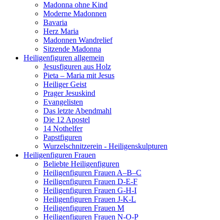
Madonna ohne Kind
Moderne Madonnen
Bavaria
Herz Maria
Madonnen Wandrelief
Sitzende Madonna
Heiligenfiguren allgemein
Jesusfiguren aus Holz
Pieta – Maria mit Jesus
Heiliger Geist
Prager Jesuskind
Evangelisten
Das letzte Abendmahl
Die 12 Apostel
14 Nothelfer
Papstfiguren
Wurzelschnitzerein - Heiligenskulpturen
Heiligenfiguren Frauen
Beliebte Heiligenfiguren
Heiligenfiguren Frauen A–B–C
Heiligenfiguren Frauen D-E-F
Heiligenfiguren Frauen G-H-I
Heiligenfiguren Frauen J-K-L
Heiligenfiguren Frauen M
Heiligenfiguren Frauen N-O-P