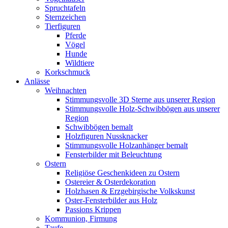
Spruchtafeln
Sternzeichen
Tierfiguren
Pferde
Vögel
Hunde
Wildtiere
Korkschmuck
Anlässe
Weihnachten
Stimmungsvolle 3D Sterne aus unserer Region
Stimmungsvolle Holz-Schwibbögen aus unserer
Region
Schwibbögen bemalt
Holzfiguren Nussknacker
Stimmungsvolle Holzanhänger bemalt
Fensterbilder mit Beleuchtung
Ostern
Religiöse Geschenkideen zu Ostern
Ostereier & Osterdekoration
Holzhasen & Erzgebirgische Volkskunst
Oster-Fensterbilder aus Holz
Passions Krippen
Kommunion, Firmung
Taufe