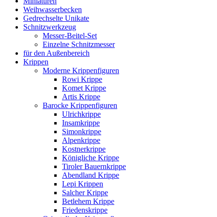
Miniaturen
Weihwasserbecken
Gedrechselte Unikate
Schnitzwerkzeug
Messer-Beitel-Set
Einzelne Schnitzmesser
für den Außenbereich
Krippen
Moderne Krippenfiguren
Rowi Krippe
Komet Krippe
Artis Krippe
Barocke Krippenfiguren
Ulrichkrippe
Insamkrippe
Simonkrippe
Alpenkrippe
Kostnerkrippe
Königliche Krippe
Tiroler Bauernkrippe
Abendland Krippe
Lepi Krippen
Salcher Krippe
Betlehem Krippe
Friedenskrippe