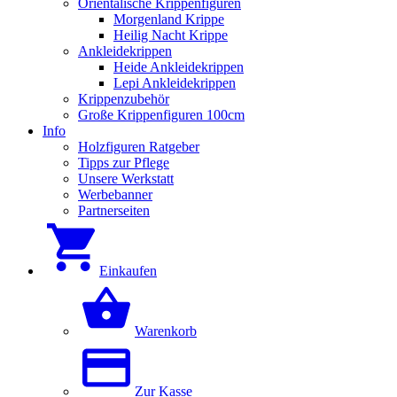
Orientalische Krippenfiguren
Morgenland Krippe
Heilig Nacht Krippe
Ankleidekrippen
Heide Ankleidekrippen
Lepi Ankleidekrippen
Krippenzubehör
Große Krippenfiguren 100cm
Info
Holzfiguren Ratgeber
Tipps zur Pflege
Unsere Werkstatt
Werbebanner
Partnerseiten
Einkaufen
Warenkorb
Zur Kasse