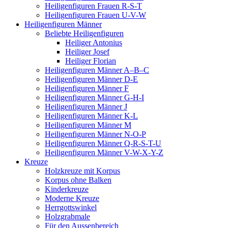
Heiligenfiguren Frauen R-S-T
Heiligenfiguren Frauen U-V-W
Heiligenfiguren Männer
Beliebte Heiligenfiguren
Heiliger Antonius
Heiliger Josef
Heiliger Florian
Heiligenfiguren Männer A–B–C
Heiligenfiguren Männer D-E
Heiligenfiguren Männer F
Heiligenfiguren Männer G-H-I
Heiligenfiguren Männer J
Heiligenfiguren Männer K-L
Heiligenfiguren Männer M
Heiligenfiguren Männer N-O-P
Heiligenfiguren Männer Q-R-S-T-U
Heiligenfiguren Männer V-W-X-Y-Z
Kreuze
Holzkreuze mit Korpus
Korpus ohne Balken
Kinderkreuze
Moderne Kreuze
Herrgottswinkel
Holzgrabmale
Für den Aussenbereich