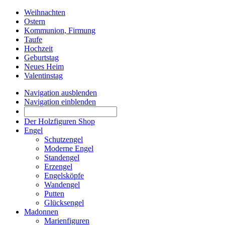
Weihnachten
Ostern
Kommunion, Firmung
Taufe
Hochzeit
Geburtstag
Neues Heim
Valentinstag
Navigation ausblenden
Navigation einblenden
Der Holzfiguren Shop
Engel
Schutzengel
Moderne Engel
Standengel
Erzengel
Engelsköpfe
Wandengel
Putten
Glücksengel
Madonnen
Marienfiguren