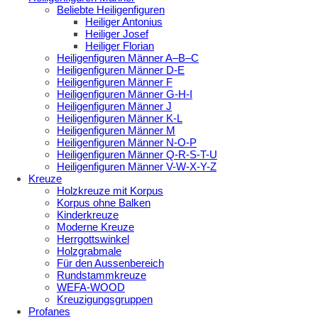
Beliebte Heiligenfiguren
Heiliger Antonius
Heiliger Josef
Heiliger Florian
Heiligenfiguren Männer A–B–C
Heiligenfiguren Männer D-E
Heiligenfiguren Männer F
Heiligenfiguren Männer G-H-I
Heiligenfiguren Männer J
Heiligenfiguren Männer K-L
Heiligenfiguren Männer M
Heiligenfiguren Männer N-O-P
Heiligenfiguren Männer Q-R-S-T-U
Heiligenfiguren Männer V-W-X-Y-Z
Kreuze
Holzkreuze mit Korpus
Korpus ohne Balken
Kinderkreuze
Moderne Kreuze
Herrgottswinkel
Holzgrabmale
Für den Aussenbereich
Rundstammkreuze
WEFA-WOOD
Kreuzigungsgruppen
Profanes