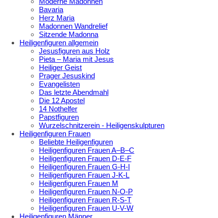
Moderne Madonnen
Bavaria
Herz Maria
Madonnen Wandrelief
Sitzende Madonna
Heiligenfiguren allgemein
Jesusfiguren aus Holz
Pieta – Maria mit Jesus
Heiliger Geist
Prager Jesuskind
Evangelisten
Das letzte Abendmahl
Die 12 Apostel
14 Nothelfer
Papstfiguren
Wurzelschnitzerein - Heiligenskulpturen
Heiligenfiguren Frauen
Beliebte Heiligenfiguren
Heiligenfiguren Frauen A–B–C
Heiligenfiguren Frauen D-E-F
Heiligenfiguren Frauen G-H-I
Heiligenfiguren Frauen J-K-L
Heiligenfiguren Frauen M
Heiligenfiguren Frauen N-O-P
Heiligenfiguren Frauen R-S-T
Heiligenfiguren Frauen U-V-W
Heiligenfiguren Männer