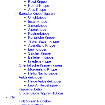
Rowi Krippe
Komet Krippe
Artis Krippe
Barocke Krippenfiguren
Ulrichkrippe
Insamkrippe
Simonkrippe
Alpenkrippe
Kostnerkrippe
Königliche Krippe
Tiroler Bauernkrippe
Abendland Krippe
Lepi Krippen
Salcher Krippe
Betlehem Krippe
Friedenskrippe
Orientalische Krippenfiguren
Morgenland Krippe
Heilig Nacht Krippe
Ankleidekrippen
Heide Ankleidekrippen
Lepi Ankleidekrippen
Krippenzubehör
Große Krippenfiguren 100cm
Info
Holzfiguren Ratgeber