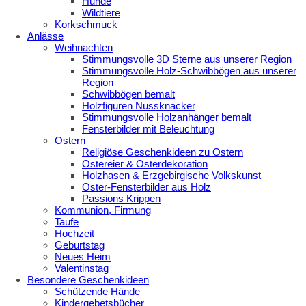
Hunde
Wildtiere
Korkschmuck
Anlässe
Weihnachten
Stimmungsvolle 3D Sterne aus unserer Region
Stimmungsvolle Holz-Schwibbögen aus unserer
Region
Schwibbögen bemalt
Holzfiguren Nussknacker
Stimmungsvolle Holzanhänger bemalt
Fensterbilder mit Beleuchtung
Ostern
Religiöse Geschenkideen zu Ostern
Ostereier & Osterdekoration
Holzhasen & Erzgebirgische Volkskunst
Oster-Fensterbilder aus Holz
Passions Krippen
Kommunion, Firmung
Taufe
Hochzeit
Geburtstag
Neues Heim
Valentinstag
Besondere Geschenkideen
Schützende Hände
Kindergebetsbücher