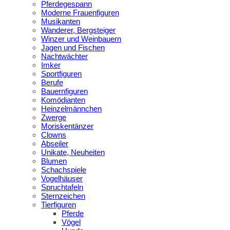
Pferdegespann
Moderne Frauenfiguren
Musikanten
Wanderer, Bergsteiger
Winzer und Weinbauern
Jagen und Fischen
Nachtwächter
Imker
Sportfiguren
Berufe
Bauernfiguren
Komödianten
Heinzelmännchen
Zwerge
Moriskentänzer
Clowns
Abseiler
Unikate, Neuheiten
Blumen
Schachspiele
Vogelhäuser
Spruchtafeln
Sternzeichen
Tierfiguren
Pferde
Vögel