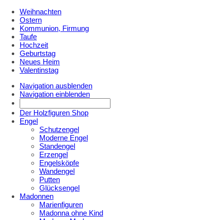
Weihnachten
Ostern
Kommunion, Firmung
Taufe
Hochzeit
Geburtstag
Neues Heim
Valentinstag
Navigation ausblenden
Navigation einblenden
Der Holzfiguren Shop
Engel
Schutzengel
Moderne Engel
Standengel
Erzengel
Engelsköpfe
Wandengel
Putten
Glücksengel
Madonnen
Marienfiguren
Madonna ohne Kind