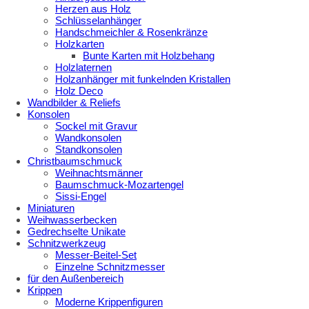
Herzen aus Holz
Schlüsselanhänger
Handschmeichler & Rosenkränze
Holzkarten
Bunte Karten mit Holzbehang
Holzlaternen
Holzanhänger mit funkelnden Kristallen
Holz Deco
Wandbilder & Reliefs
Konsolen
Sockel mit Gravur
Wandkonsolen
Standkonsolen
Christbaumschmuck
Weihnachtsmänner
Baumschmuck-Mozartengel
Sissi-Engel
Miniaturen
Weihwasserbecken
Gedrechselte Unikate
Schnitzwerkzeug
Messer-Beitel-Set
Einzelne Schnitzmesser
für den Außenbereich
Krippen
Moderne Krippenfiguren