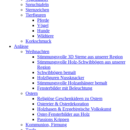
Spruchtafeln
Sternzeichen
Tierfiguren
Pferde
Vögel
Hunde
Wildtiere
Korkschmuck
Anlässe
Weihnachten
Stimmungsvolle 3D Sterne aus unserer Region
Stimmungsvolle Holz-Schwibbögen aus unserer
Region
Schwibbögen bemalt
Holzfiguren Nussknacker
Stimmungsvolle Holzanhänger bemalt
Fensterbilder mit Beleuchtung
Ostern
Religiöse Geschenkideen zu Ostern
Ostereier & Osterdekoration
Holzhasen & Erzgebirgische Volkskunst
Oster-Fensterbilder aus Holz
Passions Krippen
Kommunion, Firmung
Taufe