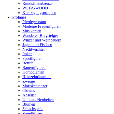
Rundstammkreuze
WEFA-WOOD
Kreuzigungsgruppen
Profanes
Pferdegespann
Moderne Frauenfiguren
Musikanten
Wanderer, Bergsteiger
Winzer und Weinbauern
Jagen und Fischen
Nachtwächter
Imker
Sportfiguren
Berufe
Bauernfiguren
Komödianten
Heinzelmännchen
Zwerge
Moriskentänzer
Clowns
Abseiler
Unikate, Neuheiten
Blumen
Schachspiele
Vogelhäuser