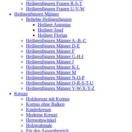
Heiligenfiguren Frauen R-S-T
Heiligenfiguren Frauen U-V-W
Heiligenfiguren Männer
Beliebte Heiligenfiguren
Heiliger Antonius
Heiliger Josef
Heiliger Florian
Heiligenfiguren Männer A–B–C
Heiligenfiguren Männer D-E
Heiligenfiguren Männer F
Heiligenfiguren Männer G-H-I
Heiligenfiguren Männer J
Heiligenfiguren Männer K-L
Heiligenfiguren Männer M
Heiligenfiguren Männer N-O-P
Heiligenfiguren Männer Q-R-S-T-U
Heiligenfiguren Männer V-W-X-Y-Z
Kreuze
Holzkreuze mit Korpus
Korpus ohne Balken
Kinderkreuze
Moderne Kreuze
Herrgottswinkel
Holzgrabmale
Für den Aussenbereich