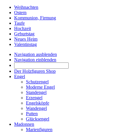
Weihnachten
Ostern
Kommunion, Firmung
Taufe
Hochzeit
Geburtstag
Neues Heim
Valentinstag
Navigation ausblenden
Navigation einblenden
Der Holzfiguren Shop
Engel
Schutzengel
Moderne Engel
Standengel
Erzengel
Engelsköpfe
Wandengel
Putten
Glücksengel
Madonnen
Marienfiguren