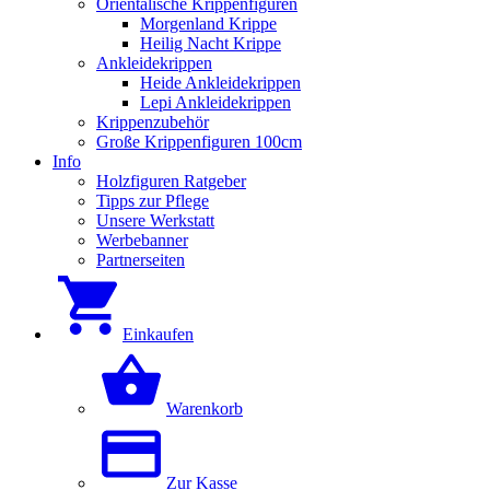
Orientalische Krippenfiguren
Morgenland Krippe
Heilig Nacht Krippe
Ankleidekrippen
Heide Ankleidekrippen
Lepi Ankleidekrippen
Krippenzubehör
Große Krippenfiguren 100cm
Info
Holzfiguren Ratgeber
Tipps zur Pflege
Unsere Werkstatt
Werbebanner
Partnerseiten
Einkaufen
Warenkorb
Zur Kasse