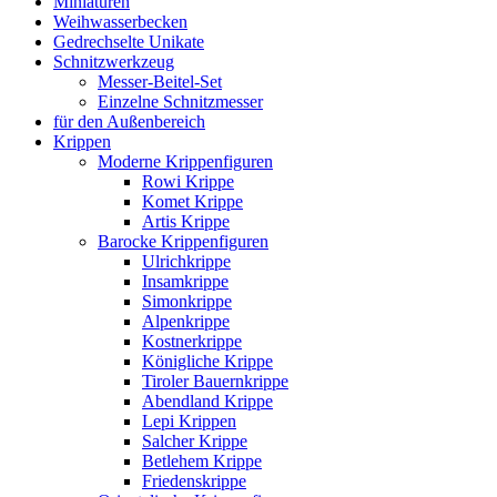
Miniaturen
Weihwasserbecken
Gedrechselte Unikate
Schnitzwerkzeug
Messer-Beitel-Set
Einzelne Schnitzmesser
für den Außenbereich
Krippen
Moderne Krippenfiguren
Rowi Krippe
Komet Krippe
Artis Krippe
Barocke Krippenfiguren
Ulrichkrippe
Insamkrippe
Simonkrippe
Alpenkrippe
Kostnerkrippe
Königliche Krippe
Tiroler Bauernkrippe
Abendland Krippe
Lepi Krippen
Salcher Krippe
Betlehem Krippe
Friedenskrippe