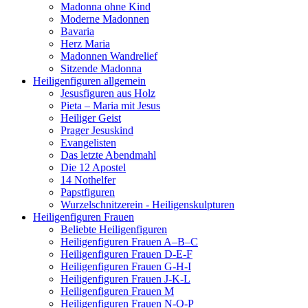
Madonna ohne Kind
Moderne Madonnen
Bavaria
Herz Maria
Madonnen Wandrelief
Sitzende Madonna
Heiligenfiguren allgemein
Jesusfiguren aus Holz
Pieta – Maria mit Jesus
Heiliger Geist
Prager Jesuskind
Evangelisten
Das letzte Abendmahl
Die 12 Apostel
14 Nothelfer
Papstfiguren
Wurzelschnitzerein - Heiligenskulpturen
Heiligenfiguren Frauen
Beliebte Heiligenfiguren
Heiligenfiguren Frauen A–B–C
Heiligenfiguren Frauen D-E-F
Heiligenfiguren Frauen G-H-I
Heiligenfiguren Frauen J-K-L
Heiligenfiguren Frauen M
Heiligenfiguren Frauen N-O-P