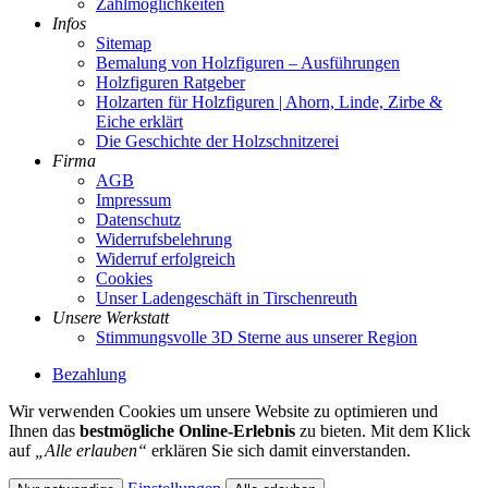
Zahlmöglichkeiten
Infos
Sitemap
Bemalung von Holzfiguren – Ausführungen
Holzfiguren Ratgeber
Holzarten für Holzfiguren | Ahorn, Linde, Zirbe &
Eiche erklärt
Die Geschichte der Holzschnitzerei
Firma
AGB
Impressum
Datenschutz
Widerrufsbelehrung
Widerruf erfolgreich
Cookies
Unser Ladengeschäft in Tirschenreuth
Unsere Werkstatt
Stimmungsvolle 3D Sterne aus unserer Region
Bezahlung
Wir verwenden Cookies um unsere Website zu optimieren und
Ihnen das
bestmögliche Online-Erlebnis
zu bieten. Mit dem Klick
auf
„Alle erlauben“
erklären Sie sich damit einverstanden.