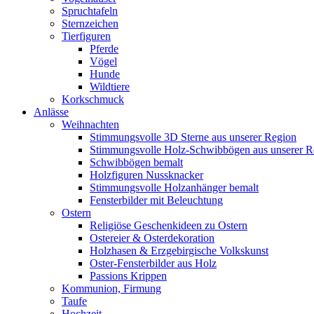
Spruchtafeln
Sternzeichen
Tierfiguren
Pferde
Vögel
Hunde
Wildtiere
Korkschmuck
Anlässe
Weihnachten
Stimmungsvolle 3D Sterne aus unserer Region
Stimmungsvolle Holz-Schwibbögen aus unserer R
Schwibbögen bemalt
Holzfiguren Nussknacker
Stimmungsvolle Holzanhänger bemalt
Fensterbilder mit Beleuchtung
Ostern
Religiöse Geschenkideen zu Ostern
Ostereier & Osterdekoration
Holzhasen & Erzgebirgische Volkskunst
Oster-Fensterbilder aus Holz
Passions Krippen
Kommunion, Firmung
Taufe
Hochzeit