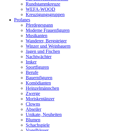
Rundstammkreuze
WEFA-WOOD
Kreuzigungsgruppen
Profanes
Pferdegespann
Moderne Frauenfiguren
Musikanten
Wanderer, Bergsteiger
Winzer und Weinbauern
Jagen und Fischen
Nachtwächter
Imker
Sportfiguren
Berufe
Bauernfiguren
Komödianten
Heinzelmännchen
Zwerge
Moriskentänzer
Clowns
Abseiler
Unikate, Neuheiten
Blumen
Schachspiele
Vogelhäuser