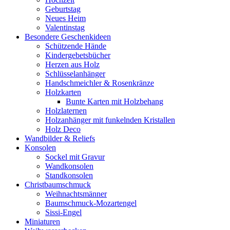
Geburtstag
Neues Heim
Valentinstag
Besondere Geschenkideen
Schützende Hände
Kindergebetsbücher
Herzen aus Holz
Schlüsselanhänger
Handschmeichler & Rosenkränze
Holzkarten
Bunte Karten mit Holzbehang
Holzlaternen
Holzanhänger mit funkelnden Kristallen
Holz Deco
Wandbilder & Reliefs
Konsolen
Sockel mit Gravur
Wandkonsolen
Standkonsolen
Christbaumschmuck
Weihnachtsmänner
Baumschmuck-Mozartengel
Sissi-Engel
Miniaturen