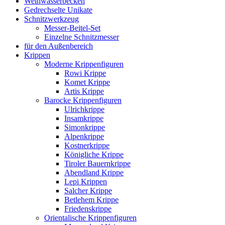
Weihwasserbecken
Gedrechselte Unikate
Schnitzwerkzeug
Messer-Beitel-Set
Einzelne Schnitzmesser
für den Außenbereich
Krippen
Moderne Krippenfiguren
Rowi Krippe
Komet Krippe
Artis Krippe
Barocke Krippenfiguren
Ulrichkrippe
Insamkrippe
Simonkrippe
Alpenkrippe
Kostnerkrippe
Königliche Krippe
Tiroler Bauernkrippe
Abendland Krippe
Lepi Krippen
Salcher Krippe
Betlehem Krippe
Friedenskrippe
Orientalische Krippenfiguren