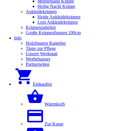
Morgenland Krippe
Heilig Nacht Krippe
Ankleidekrippen
Heide Ankleidekrippen
Lepi Ankleidekrippen
Krippenzubehör
Große Krippenfiguren 100cm
Info
Holzfiguren Ratgeber
Tipps zur Pflege
Unsere Werkstatt
Werbebanner
Partnerseiten
Einkaufen
Warenkorb
Zur Kasse