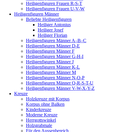
Heiligenfiguren Frauen R-S-T
Heiligenfiguren Frauen U-V-W
Heiligenfiguren Männer
Beliebte Heiligenfiguren
Heiliger Antonius
Heiliger Josef
Heiliger Florian
Heiligenfiguren Männer A–B–C
Heiligenfiguren Männer D-E
Heiligenfiguren Männer F
Heiligenfiguren Männer G-H-I
Heiligenfiguren Männer J
Heiligenfiguren Männer K-L
Heiligenfiguren Männer M
Heiligenfiguren Männer N-O-P
Heiligenfiguren Männer Q-R-S-T-U
Heiligenfiguren Männer V-W-X-Y-Z
Kreuze
Holzkreuze mit Korpus
Korpus ohne Balken
Kinderkreuze
Moderne Kreuze
Herrgottswinkel
Holzgrabmale
Für den Aussenbereich