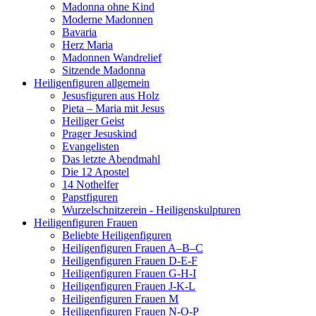
Madonna ohne Kind
Moderne Madonnen
Bavaria
Herz Maria
Madonnen Wandrelief
Sitzende Madonna
Heiligenfiguren allgemein
Jesusfiguren aus Holz
Pieta – Maria mit Jesus
Heiliger Geist
Prager Jesuskind
Evangelisten
Das letzte Abendmahl
Die 12 Apostel
14 Nothelfer
Papstfiguren
Wurzelschnitzerein - Heiligenskulpturen
Heiligenfiguren Frauen
Beliebte Heiligenfiguren
Heiligenfiguren Frauen A–B–C
Heiligenfiguren Frauen D-E-F
Heiligenfiguren Frauen G-H-I
Heiligenfiguren Frauen J-K-L
Heiligenfiguren Frauen M
Heiligenfiguren Frauen N-O-P