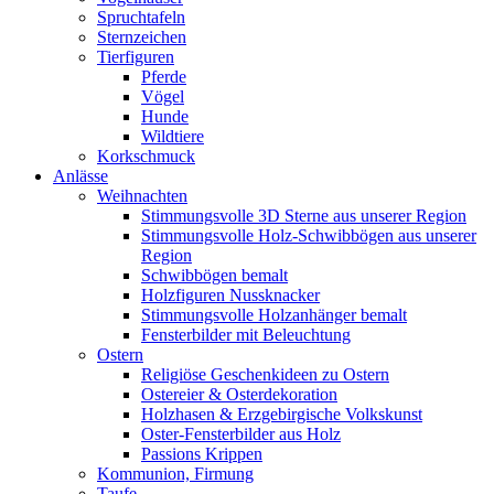
Spruchtafeln
Sternzeichen
Tierfiguren
Pferde
Vögel
Hunde
Wildtiere
Korkschmuck
Anlässe
Weihnachten
Stimmungsvolle 3D Sterne aus unserer Region
Stimmungsvolle Holz-Schwibbögen aus unserer
Region
Schwibbögen bemalt
Holzfiguren Nussknacker
Stimmungsvolle Holzanhänger bemalt
Fensterbilder mit Beleuchtung
Ostern
Religiöse Geschenkideen zu Ostern
Ostereier & Osterdekoration
Holzhasen & Erzgebirgische Volkskunst
Oster-Fensterbilder aus Holz
Passions Krippen
Kommunion, Firmung
Taufe