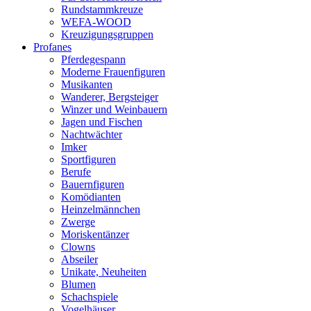
Rundstammkreuze
WEFA-WOOD
Kreuzigungsgruppen
Profanes
Pferdegespann
Moderne Frauenfiguren
Musikanten
Wanderer, Bergsteiger
Winzer und Weinbauern
Jagen und Fischen
Nachtwächter
Imker
Sportfiguren
Berufe
Bauernfiguren
Komödianten
Heinzelmännchen
Zwerge
Moriskentänzer
Clowns
Abseiler
Unikate, Neuheiten
Blumen
Schachspiele
Vogelhäuser