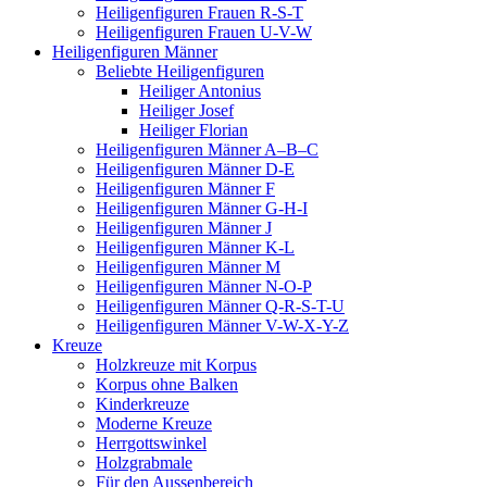
Heiligenfiguren Frauen R-S-T
Heiligenfiguren Frauen U-V-W
Heiligenfiguren Männer
Beliebte Heiligenfiguren
Heiliger Antonius
Heiliger Josef
Heiliger Florian
Heiligenfiguren Männer A–B–C
Heiligenfiguren Männer D-E
Heiligenfiguren Männer F
Heiligenfiguren Männer G-H-I
Heiligenfiguren Männer J
Heiligenfiguren Männer K-L
Heiligenfiguren Männer M
Heiligenfiguren Männer N-O-P
Heiligenfiguren Männer Q-R-S-T-U
Heiligenfiguren Männer V-W-X-Y-Z
Kreuze
Holzkreuze mit Korpus
Korpus ohne Balken
Kinderkreuze
Moderne Kreuze
Herrgottswinkel
Holzgrabmale
Für den Aussenbereich