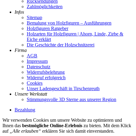
Rücksendungen
Zahlmöglichkeiten
Infos
Sitemap
Bemalung von Holzfiguren – Ausführungen
Holzfiguren Ratgeber
Holzarten für Holzfiguren | Ahorn, Linde, Zirbe &
Eiche erklärt
Die Geschichte der Holzschnitzerei
Firma
AGB
Impressum
Datenschutz
Widerrufsbelehrung
Widerruf erfolgreich
Cookies
Unser Ladengeschäft in Tirschenreuth
Unsere Werkstatt
Stimmungsvolle 3D Sterne aus unserer Region
Bezahlung
Wir verwenden Cookies um unsere Website zu optimieren und
Ihnen das
bestmögliche Online-Erlebnis
zu bieten. Mit dem Klick
auf
„Alle erlauben“
erklären Sie sich damit einverstanden.