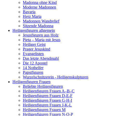
Madonna ohne Kind
Moderne Madonnen
Bavaria
Herz Maria
Madonnen Wandrelief
Sitzende Madonna
Heiligenfiguren allgemein
Jesusfiguren aus Holz
Pieta – Maria mit Jesus
Heiliger Geist
Prager Jesuskind
Evangelisten
Das letzte Abendmahl
Die 12 Apostel
14 Nothelfer
Papstfiguren
Wurzelschnitzerein - Heiligenskulpturen
Heiligenfiguren Frauen
Beliebte Heiligenfiguren
Heiligenfiguren Frauen A–B–C
Heiligenfiguren Frauen D-E-F
Heiligenfiguren Frauen G-H-I
Heiligenfiguren Frauen J-K-L
Heiligenfiguren Frauen M
Heiligenfiguren Frauen N-O-P