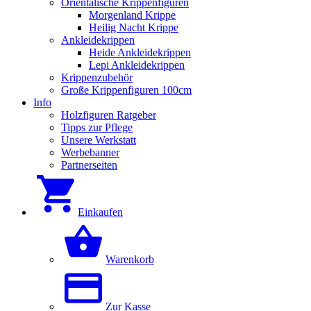
Orientalische Krippenfiguren
Morgenland Krippe
Heilig Nacht Krippe
Ankleidekrippen
Heide Ankleidekrippen
Lepi Ankleidekrippen
Krippenzubehör
Große Krippenfiguren 100cm
Info
Holzfiguren Ratgeber
Tipps zur Pflege
Unsere Werkstatt
Werbebanner
Partnerseiten
Einkaufen
Warenkorb
Zur Kasse