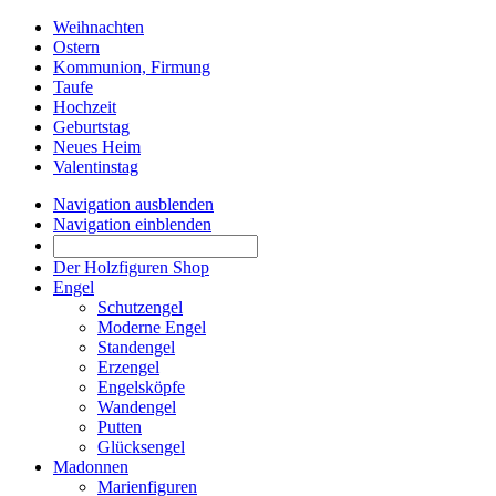
Weihnachten
Ostern
Kommunion, Firmung
Taufe
Hochzeit
Geburtstag
Neues Heim
Valentinstag
Navigation ausblenden
Navigation einblenden
Der Holzfiguren Shop
Engel
Schutzengel
Moderne Engel
Standengel
Erzengel
Engelsköpfe
Wandengel
Putten
Glücksengel
Madonnen
Marienfiguren