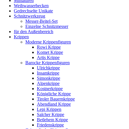
Miniaturen
Weihwasserbecken
Gedrechselte Unikate
Schnitzwerkzeug
Messer-Beitel-Set
Einzelne Schnitzmesser
für den Außenbereich
Krippen
Moderne Krippenfiguren
Rowi Krippe
Komet Krippe
Artis Krippe
Barocke Krippenfiguren
Ulrichkrippe
Insamkrippe
Simonkrippe
Alpenkrippe
Kostnerkrippe
Königliche Krippe
Tiroler Bauernkrippe
Abendland Krippe
Lepi Krippen
Salcher Krippe
Betlehem Krippe
Friedenskrippe