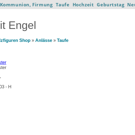
Kommunion, Firmung
Taufe
Hochzeit
Geburtstag
Ne
t Engel
lzfiguren Shop
»
Anlässe
»
Taufe
L
03 - H