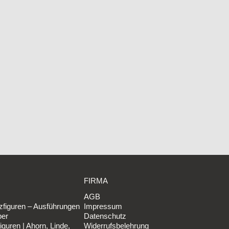
FIRMA
AGB
figuren – Ausführungen
Impressum
ber
Datenschutz
iguren | Ahorn, Linde,
Widerrufsbelehrung