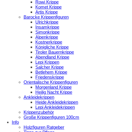
Rowi Krippe
Komet Krippe
Artis Krippe
Barocke Krippenfiguren
Ulrichkrippe
Insamkrippe
Simonkrippe
Alpenkrippe
Kostnerkrippe
Königliche Krippe
Tiroler Bauernkrippe
Abendland Krippe
Lepi Krippen
Salcher Krippe
Betlehem Krippe
Friedenskrippe
Orientalische Krippenfiguren
Morgenland Krippe
Heilig Nacht Krippe
Ankleidekrippen
Heide Ankleidekrippen
Lepi Ankleidekrippen
Krippenzubehör
Große Krippenfiguren 100cm
Info
Holzfiguren Ratgeber