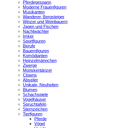
Pferdegespann
Moderne Frauenfiguren
Musikanten
Wanderer, Bergsteiger
Winzer und Weinbauern
Jagen und Fischen
Nachtwächter
Imker
Sportfiguren
Berufe
Bauernfiguren
Komödianten
Heinzelmännchen
Zwerge
Moriskentänzer
Clowns
Abseiler
Unikate, Neuheiten
Blumen
Schachspiele
Vogelhäuser
Spruchtafeln
Sternzeichen
Tierfiguren
Pferde
Vögel