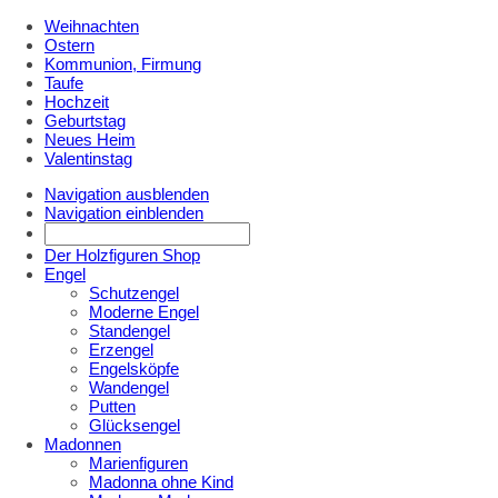
Weihnachten
Ostern
Kommunion, Firmung
Taufe
Hochzeit
Geburtstag
Neues Heim
Valentinstag
Navigation ausblenden
Navigation einblenden
Der Holzfiguren Shop
Engel
Schutzengel
Moderne Engel
Standengel
Erzengel
Engelsköpfe
Wandengel
Putten
Glücksengel
Madonnen
Marienfiguren
Madonna ohne Kind