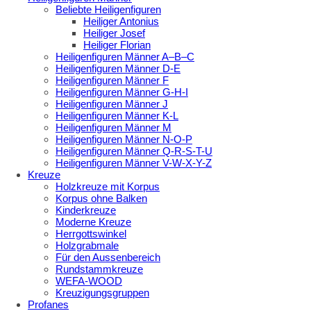
Beliebte Heiligenfiguren
Heiliger Antonius
Heiliger Josef
Heiliger Florian
Heiligenfiguren Männer A–B–C
Heiligenfiguren Männer D-E
Heiligenfiguren Männer F
Heiligenfiguren Männer G-H-I
Heiligenfiguren Männer J
Heiligenfiguren Männer K-L
Heiligenfiguren Männer M
Heiligenfiguren Männer N-O-P
Heiligenfiguren Männer Q-R-S-T-U
Heiligenfiguren Männer V-W-X-Y-Z
Kreuze
Holzkreuze mit Korpus
Korpus ohne Balken
Kinderkreuze
Moderne Kreuze
Herrgottswinkel
Holzgrabmale
Für den Aussenbereich
Rundstammkreuze
WEFA-WOOD
Kreuzigungsgruppen
Profanes