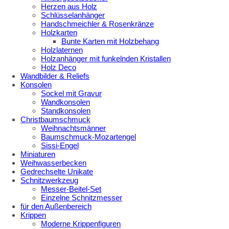
Herzen aus Holz
Schlüsselanhänger
Handschmeichler & Rosenkränze
Holzkarten
Bunte Karten mit Holzbehang
Holzlaternen
Holzanhänger mit funkelnden Kristallen
Holz Deco
Wandbilder & Reliefs
Konsolen
Sockel mit Gravur
Wandkonsolen
Standkonsolen
Christbaumschmuck
Weihnachtsmänner
Baumschmuck-Mozartengel
Sissi-Engel
Miniaturen
Weihwasserbecken
Gedrechselte Unikate
Schnitzwerkzeug
Messer-Beitel-Set
Einzelne Schnitzmesser
für den Außenbereich
Krippen
Moderne Krippenfiguren