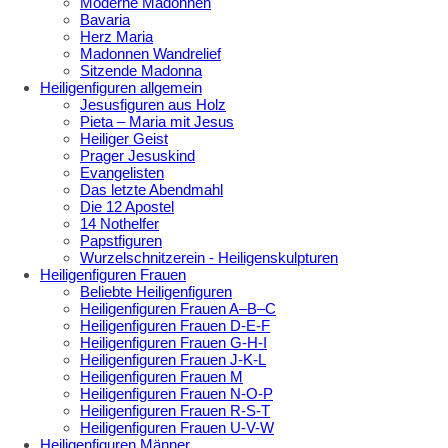
Moderne Madonnen
Bavaria
Herz Maria
Madonnen Wandrelief
Sitzende Madonna
Heiligenfiguren allgemein
Jesusfiguren aus Holz
Pieta – Maria mit Jesus
Heiliger Geist
Prager Jesuskind
Evangelisten
Das letzte Abendmahl
Die 12 Apostel
14 Nothelfer
Papstfiguren
Wurzelschnitzerein - Heiligenskulpturen
Heiligenfiguren Frauen
Beliebte Heiligenfiguren
Heiligenfiguren Frauen A–B–C
Heiligenfiguren Frauen D-E-F
Heiligenfiguren Frauen G-H-I
Heiligenfiguren Frauen J-K-L
Heiligenfiguren Frauen M
Heiligenfiguren Frauen N-O-P
Heiligenfiguren Frauen R-S-T
Heiligenfiguren Frauen U-V-W
Heiligenfiguren Männer