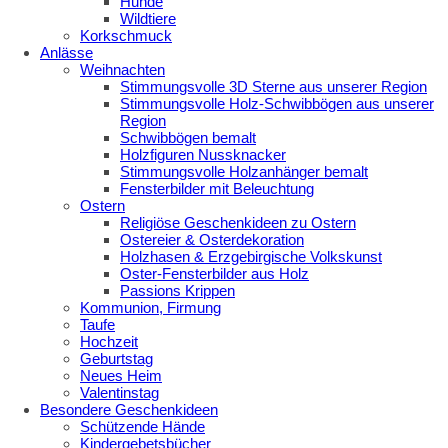
Hunde
Wildtiere
Korkschmuck
Anlässe
Weihnachten
Stimmungsvolle 3D Sterne aus unserer Region
Stimmungsvolle Holz-Schwibbögen aus unserer
Region
Schwibbögen bemalt
Holzfiguren Nussknacker
Stimmungsvolle Holzanhänger bemalt
Fensterbilder mit Beleuchtung
Ostern
Religiöse Geschenkideen zu Ostern
Ostereier & Osterdekoration
Holzhasen & Erzgebirgische Volkskunst
Oster-Fensterbilder aus Holz
Passions Krippen
Kommunion, Firmung
Taufe
Hochzeit
Geburtstag
Neues Heim
Valentinstag
Besondere Geschenkideen
Schützende Hände
Kindergebetsbücher