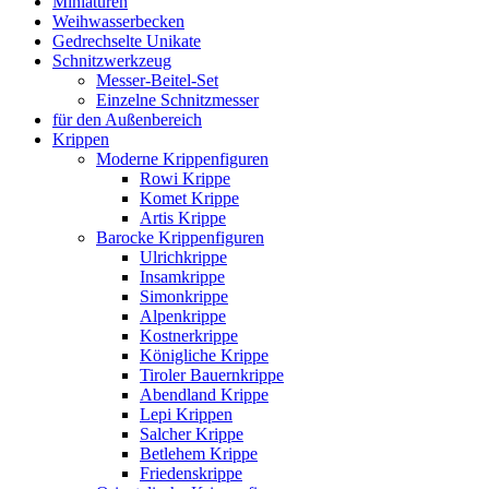
Miniaturen
Weihwasserbecken
Gedrechselte Unikate
Schnitzwerkzeug
Messer-Beitel-Set
Einzelne Schnitzmesser
für den Außenbereich
Krippen
Moderne Krippenfiguren
Rowi Krippe
Komet Krippe
Artis Krippe
Barocke Krippenfiguren
Ulrichkrippe
Insamkrippe
Simonkrippe
Alpenkrippe
Kostnerkrippe
Königliche Krippe
Tiroler Bauernkrippe
Abendland Krippe
Lepi Krippen
Salcher Krippe
Betlehem Krippe
Friedenskrippe