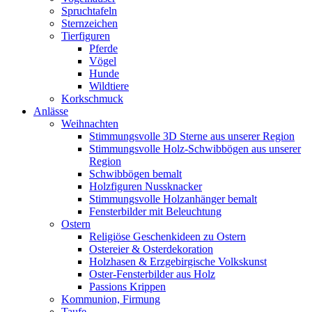
Spruchtafeln
Sternzeichen
Tierfiguren
Pferde
Vögel
Hunde
Wildtiere
Korkschmuck
Anlässe
Weihnachten
Stimmungsvolle 3D Sterne aus unserer Region
Stimmungsvolle Holz-Schwibbögen aus unserer
Region
Schwibbögen bemalt
Holzfiguren Nussknacker
Stimmungsvolle Holzanhänger bemalt
Fensterbilder mit Beleuchtung
Ostern
Religiöse Geschenkideen zu Ostern
Ostereier & Osterdekoration
Holzhasen & Erzgebirgische Volkskunst
Oster-Fensterbilder aus Holz
Passions Krippen
Kommunion, Firmung
Taufe