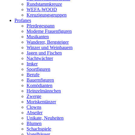
Rundstammkreuze
WEFA-WOOD
Kreuzigungsgruppen
Profanes
Pferdegespann
Moderne Frauenfiguren
Musikanten
Wanderer, Bergsteiger
Winzer und Weinbauern
Jagen und Fischen
Nachtwächter
Imker
Sportfiguren
Berufe
Bauernfiguren
Komödianten
Heinzelmännchen
Zwerge
Moriskentänzer
Clowns
Abseiler
Unikate, Neuheiten
Blumen
Schachspiele
Vogelhäuser