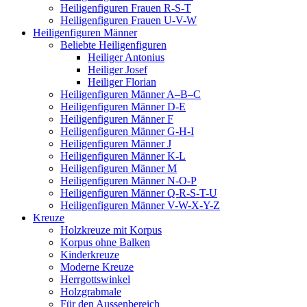
Heiligenfiguren Frauen R-S-T
Heiligenfiguren Frauen U-V-W
Heiligenfiguren Männer
Beliebte Heiligenfiguren
Heiliger Antonius
Heiliger Josef
Heiliger Florian
Heiligenfiguren Männer A–B–C
Heiligenfiguren Männer D-E
Heiligenfiguren Männer F
Heiligenfiguren Männer G-H-I
Heiligenfiguren Männer J
Heiligenfiguren Männer K-L
Heiligenfiguren Männer M
Heiligenfiguren Männer N-O-P
Heiligenfiguren Männer Q-R-S-T-U
Heiligenfiguren Männer V-W-X-Y-Z
Kreuze
Holzkreuze mit Korpus
Korpus ohne Balken
Kinderkreuze
Moderne Kreuze
Herrgottswinkel
Holzgrabmale
Für den Aussenbereich