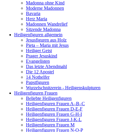
Madonna ohne Kind
Moderne Madonnen
Bavaria
Herz Maria
Madonnen Wandrelief
Sitzende Madonna
Heiligenfiguren allgemein
Jesusfiguren aus Holz
Pieta – Maria mit Jesus
Heiliger Geist
Prager Jesuskind
Evangelisten
Das letzte Abendmahl
Die 12 Apostel
14 Nothelfer
Papstfiguren
Wurzelschnitzerein - Heiligenskulpturen
Heiligenfiguren Frauen
Beliebte Heiligenfiguren
Heiligenfiguren Frauen A–B–C
Heiligenfiguren Frauen D-E-F
Heiligenfiguren Frauen G-H-I
Heiligenfiguren Frauen J-K-L
Heiligenfiguren Frauen M
Heiligenfiguren Frauen N-O-P