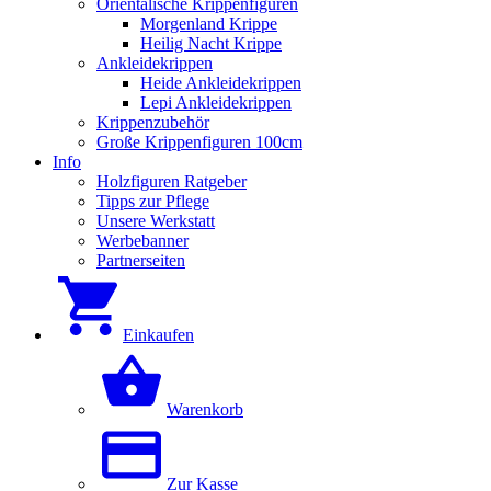
Orientalische Krippenfiguren
Morgenland Krippe
Heilig Nacht Krippe
Ankleidekrippen
Heide Ankleidekrippen
Lepi Ankleidekrippen
Krippenzubehör
Große Krippenfiguren 100cm
Info
Holzfiguren Ratgeber
Tipps zur Pflege
Unsere Werkstatt
Werbebanner
Partnerseiten
Einkaufen
Warenkorb
Zur Kasse