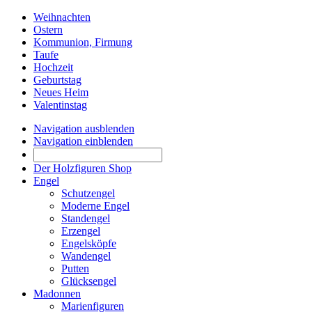
Weihnachten
Ostern
Kommunion, Firmung
Taufe
Hochzeit
Geburtstag
Neues Heim
Valentinstag
Navigation ausblenden
Navigation einblenden
Der Holzfiguren Shop
Engel
Schutzengel
Moderne Engel
Standengel
Erzengel
Engelsköpfe
Wandengel
Putten
Glücksengel
Madonnen
Marienfiguren