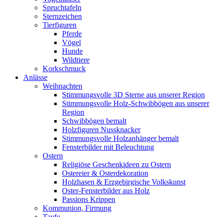
Spruchtafeln
Sternzeichen
Tierfiguren
Pferde
Vögel
Hunde
Wildtiere
Korkschmuck
Anlässe
Weihnachten
Stimmungsvolle 3D Sterne aus unserer Region
Stimmungsvolle Holz-Schwibbögen aus unserer
Region
Schwibbögen bemalt
Holzfiguren Nussknacker
Stimmungsvolle Holzanhänger bemalt
Fensterbilder mit Beleuchtung
Ostern
Religiöse Geschenkideen zu Ostern
Ostereier & Osterdekoration
Holzhasen & Erzgebirgische Volkskunst
Oster-Fensterbilder aus Holz
Passions Krippen
Kommunion, Firmung
Taufe