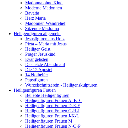
Madonna ohne Kind
Moderne Madonnen
Bavaria
Herz Maria
Madonnen Wandrelief
Sitzende Madonna
Heiligenfiguren allgemein
Jesusfiguren aus Holz
Pieta – Maria mit Jesus
Heiliger Geist
Prager Jesuskind
Evangelisten
Das letzte Abendmahl
Die 12 Apostel
14 Nothelfer
Papstfiguren
Wurzelschnitzerein - Heiligenskulpturen
Heiligenfiguren Frauen
Beliebte Heiligenfiguren
Heiligenfiguren Frauen A–B–C
Heiligenfiguren Frauen D-E-F
Heiligenfiguren Frauen G-H-I
Heiligenfiguren Frauen J-K-L
Heiligenfiguren Frauen M
Heiligenfiguren Frauen N-O-P