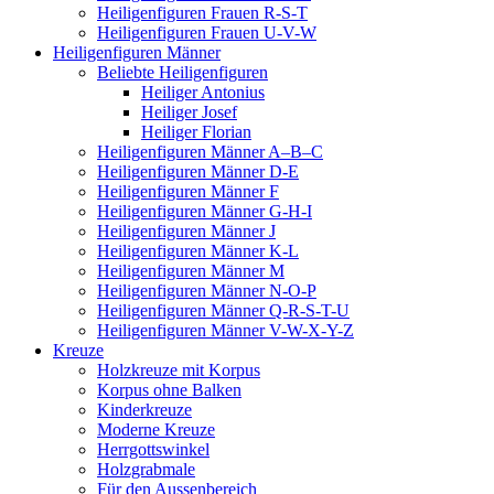
Heiligenfiguren Frauen R-S-T
Heiligenfiguren Frauen U-V-W
Heiligenfiguren Männer
Beliebte Heiligenfiguren
Heiliger Antonius
Heiliger Josef
Heiliger Florian
Heiligenfiguren Männer A–B–C
Heiligenfiguren Männer D-E
Heiligenfiguren Männer F
Heiligenfiguren Männer G-H-I
Heiligenfiguren Männer J
Heiligenfiguren Männer K-L
Heiligenfiguren Männer M
Heiligenfiguren Männer N-O-P
Heiligenfiguren Männer Q-R-S-T-U
Heiligenfiguren Männer V-W-X-Y-Z
Kreuze
Holzkreuze mit Korpus
Korpus ohne Balken
Kinderkreuze
Moderne Kreuze
Herrgottswinkel
Holzgrabmale
Für den Aussenbereich