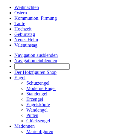
Weihnachten
Ostern
Kommunion, Firmung
Taufe
Hochzeit
Geburtstag
Neues Heim
Valentinstag
Navigation ausblenden
Navigation einblenden
Der Holzfiguren Shop
Engel
Schutzengel
Moderne Engel
Standengel
Erzengel
Engelsköpfe
Wandengel
Putten
Glücksengel
Madonnen
Marienfiguren