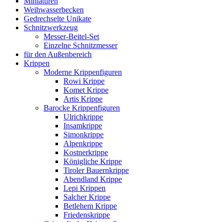
Miniaturen
Weihwasserbecken
Gedrechselte Unikate
Schnitzwerkzeug
Messer-Beitel-Set
Einzelne Schnitzmesser
für den Außenbereich
Krippen
Moderne Krippenfiguren
Rowi Krippe
Komet Krippe
Artis Krippe
Barocke Krippenfiguren
Ulrichkrippe
Insamkrippe
Simonkrippe
Alpenkrippe
Kostnerkrippe
Königliche Krippe
Tiroler Bauernkrippe
Abendland Krippe
Lepi Krippen
Salcher Krippe
Betlehem Krippe
Friedenskrippe