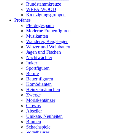
Rundstammkreuze
WEFA-WOOD
Kreuzigungsgruppen
Profanes
Pferdegespann
Moderne Frauenfiguren
Musikanten
Wanderer, Bergsteiger
Winzer und Weinbauern
Jagen und Fischen
Nachtwächter
Imker
Sportfiguren
Berufe
Bauernfiguren
Komödianten
Heinzelmännchen
Zwerge
Moriskentänzer
Clowns
Abseiler
Unikate, Neuheiten
Blumen
Schachspiele
Vogelhäuser