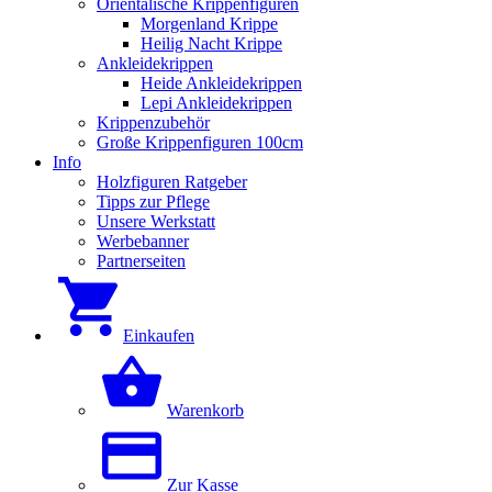
Orientalische Krippenfiguren
Morgenland Krippe
Heilig Nacht Krippe
Ankleidekrippen
Heide Ankleidekrippen
Lepi Ankleidekrippen
Krippenzubehör
Große Krippenfiguren 100cm
Info
Holzfiguren Ratgeber
Tipps zur Pflege
Unsere Werkstatt
Werbebanner
Partnerseiten
Einkaufen
Warenkorb
Zur Kasse