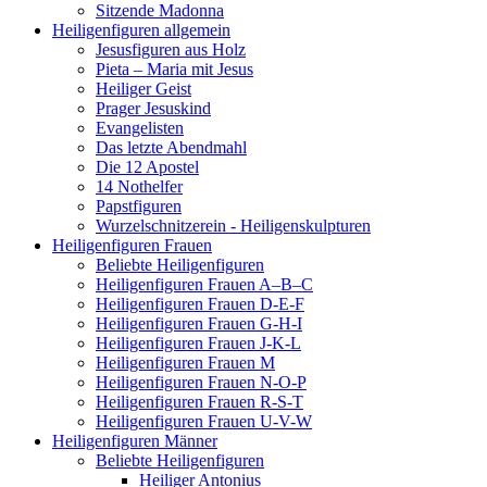
Sitzende Madonna
Heiligenfiguren allgemein
Jesusfiguren aus Holz
Pieta – Maria mit Jesus
Heiliger Geist
Prager Jesuskind
Evangelisten
Das letzte Abendmahl
Die 12 Apostel
14 Nothelfer
Papstfiguren
Wurzelschnitzerein - Heiligenskulpturen
Heiligenfiguren Frauen
Beliebte Heiligenfiguren
Heiligenfiguren Frauen A–B–C
Heiligenfiguren Frauen D-E-F
Heiligenfiguren Frauen G-H-I
Heiligenfiguren Frauen J-K-L
Heiligenfiguren Frauen M
Heiligenfiguren Frauen N-O-P
Heiligenfiguren Frauen R-S-T
Heiligenfiguren Frauen U-V-W
Heiligenfiguren Männer
Beliebte Heiligenfiguren
Heiliger Antonius