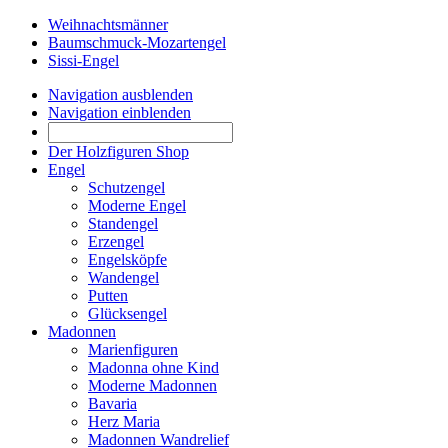
Weihnachtsmänner
Baumschmuck-Mozartengel
Sissi-Engel
Navigation ausblenden
Navigation einblenden
Der Holzfiguren Shop
Engel
Schutzengel
Moderne Engel
Standengel
Erzengel
Engelsköpfe
Wandengel
Putten
Glücksengel
Madonnen
Marienfiguren
Madonna ohne Kind
Moderne Madonnen
Bavaria
Herz Maria
Madonnen Wandrelief