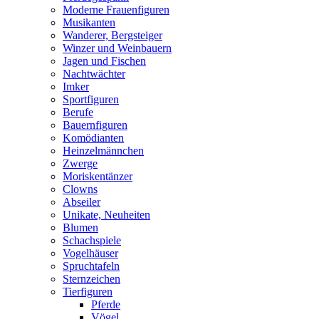
Moderne Frauenfiguren
Musikanten
Wanderer, Bergsteiger
Winzer und Weinbauern
Jagen und Fischen
Nachtwächter
Imker
Sportfiguren
Berufe
Bauernfiguren
Komödianten
Heinzelmännchen
Zwerge
Moriskentänzer
Clowns
Abseiler
Unikate, Neuheiten
Blumen
Schachspiele
Vogelhäuser
Spruchtafeln
Sternzeichen
Tierfiguren
Pferde
Vögel