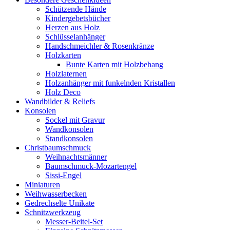
Schützende Hände
Kindergebetsbücher
Herzen aus Holz
Schlüsselanhänger
Handschmeichler & Rosenkränze
Holzkarten
Bunte Karten mit Holzbehang
Holzlaternen
Holzanhänger mit funkelnden Kristallen
Holz Deco
Wandbilder & Reliefs
Konsolen
Sockel mit Gravur
Wandkonsolen
Standkonsolen
Christbaumschmuck
Weihnachtsmänner
Baumschmuck-Mozartengel
Sissi-Engel
Miniaturen
Weihwasserbecken
Gedrechselte Unikate
Schnitzwerkzeug
Messer-Beitel-Set