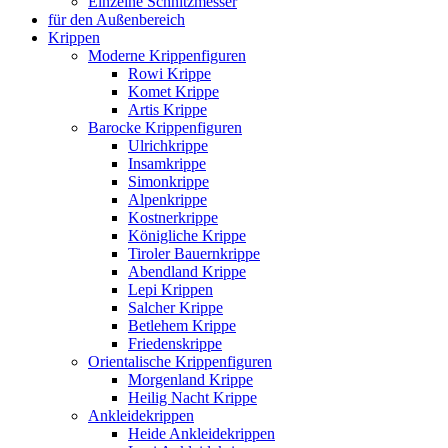
Einzelne Schnitzmesser
für den Außenbereich
Krippen
Moderne Krippenfiguren
Rowi Krippe
Komet Krippe
Artis Krippe
Barocke Krippenfiguren
Ulrichkrippe
Insamkrippe
Simonkrippe
Alpenkrippe
Kostnerkrippe
Königliche Krippe
Tiroler Bauernkrippe
Abendland Krippe
Lepi Krippen
Salcher Krippe
Betlehem Krippe
Friedenskrippe
Orientalische Krippenfiguren
Morgenland Krippe
Heilig Nacht Krippe
Ankleidekrippen
Heide Ankleidekrippen