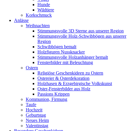
Hunde
Wildtiere
Korkschmuck
Anlässe
Weihnachten
Stimmungsvolle 3D Sterne aus unserer Region
Stimmungsvolle Holz-Schwibbögen aus unserer
Region
Schwibbögen bemalt
Holzfiguren Nussknacker
Stimmungsvolle Holzanhänger bemalt
Fensterbilder mit Beleuchtung
Ostern
Religiöse Geschenkideen zu Ostern
Ostereier & Osterdekoration
Holzhasen & Erzgebirgische Volkskunst
Oster-Fensterbilder aus Holz
Passions Krippen
Kommunion, Firmung
Taufe
Hochzeit
Geburtstag
Neues Heim
Valentinstag
Besondere Geschenkideen