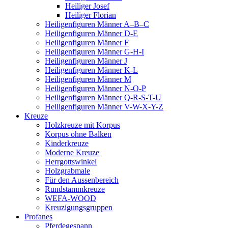
Heiliger Josef
Heiliger Florian
Heiligenfiguren Männer A–B–C
Heiligenfiguren Männer D-E
Heiligenfiguren Männer F
Heiligenfiguren Männer G-H-I
Heiligenfiguren Männer J
Heiligenfiguren Männer K-L
Heiligenfiguren Männer M
Heiligenfiguren Männer N-O-P
Heiligenfiguren Männer Q-R-S-T-U
Heiligenfiguren Männer V-W-X-Y-Z
Kreuze
Holzkreuze mit Korpus
Korpus ohne Balken
Kinderkreuze
Moderne Kreuze
Herrgottswinkel
Holzgrabmale
Für den Aussenbereich
Rundstammkreuze
WEFA-WOOD
Kreuzigungsgruppen
Profanes
Pferdegespann