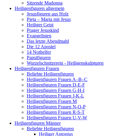
Sitzende Madonna
Heiligenfiguren allgemein
Jesusfiguren aus Holz
Pieta – Maria mit Jesus
Heiliger Geist
Prager Jesuskind
Evangelisten
Das letzte Abendmahl
Die 12 Apostel
14 Nothelfer
Papstfiguren
Wurzelschnitzerein - Heiligenskulpturen
Heiligenfiguren Frauen
Beliebte Heiligenfiguren
Heiligenfiguren Frauen A–B–C
Heiligenfiguren Frauen D-E-F
Heiligenfiguren Frauen G-H-I
Heiligenfiguren Frauen J-K-L
Heiligenfiguren Frauen M
Heiligenfiguren Frauen N-O-P
Heiligenfiguren Frauen R-S-T
Heiligenfiguren Frauen U-V-W
Heiligenfiguren Männer
Beliebte Heiligenfiguren
Heiliger Antonius