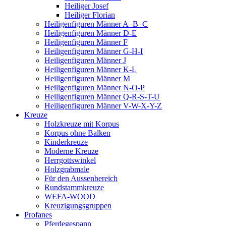
Heiliger Josef
Heiliger Florian
Heiligenfiguren Männer A–B–C
Heiligenfiguren Männer D-E
Heiligenfiguren Männer F
Heiligenfiguren Männer G-H-I
Heiligenfiguren Männer J
Heiligenfiguren Männer K-L
Heiligenfiguren Männer M
Heiligenfiguren Männer N-O-P
Heiligenfiguren Männer Q-R-S-T-U
Heiligenfiguren Männer V-W-X-Y-Z
Kreuze
Holzkreuze mit Korpus
Korpus ohne Balken
Kinderkreuze
Moderne Kreuze
Herrgottswinkel
Holzgrabmale
Für den Aussenbereich
Rundstammkreuze
WEFA-WOOD
Kreuzigungsgruppen
Profanes
Pferdegespann