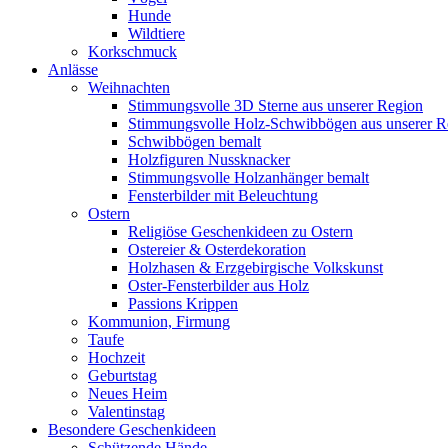
Hunde
Wildtiere
Korkschmuck
Anlässe
Weihnachten
Stimmungsvolle 3D Sterne aus unserer Region
Stimmungsvolle Holz-Schwibbögen aus unserer R
Schwibbögen bemalt
Holzfiguren Nussknacker
Stimmungsvolle Holzanhänger bemalt
Fensterbilder mit Beleuchtung
Ostern
Religiöse Geschenkideen zu Ostern
Ostereier & Osterdekoration
Holzhasen & Erzgebirgische Volkskunst
Oster-Fensterbilder aus Holz
Passions Krippen
Kommunion, Firmung
Taufe
Hochzeit
Geburtstag
Neues Heim
Valentinstag
Besondere Geschenkideen
Schützende Hände