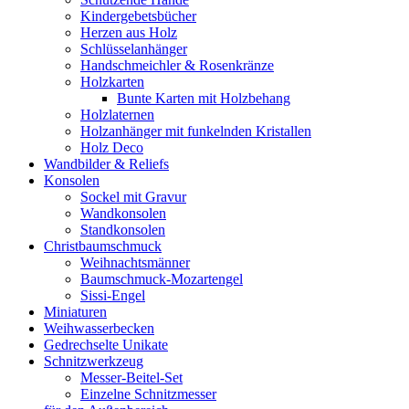
Kindergebetsbücher
Herzen aus Holz
Schlüsselanhänger
Handschmeichler & Rosenkränze
Holzkarten
Bunte Karten mit Holzbehang
Holzlaternen
Holzanhänger mit funkelnden Kristallen
Holz Deco
Wandbilder & Reliefs
Konsolen
Sockel mit Gravur
Wandkonsolen
Standkonsolen
Christbaumschmuck
Weihnachtsmänner
Baumschmuck-Mozartengel
Sissi-Engel
Miniaturen
Weihwasserbecken
Gedrechselte Unikate
Schnitzwerkzeug
Messer-Beitel-Set
Einzelne Schnitzmesser