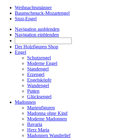
Weihnachtsmänner
Baumschmuck-Mozartengel
Sissi-Engel
Navigation ausblenden
Navigation einblenden
Der Holzfiguren Shop
Engel
Schutzengel
Moderne Engel
Standengel
Erzengel
Engelsköpfe
Wandengel
Putten
Glücksengel
Madonnen
Marienfiguren
Madonna ohne Kind
Moderne Madonnen
Bavaria
Herz Maria
Madonnen Wandrelief