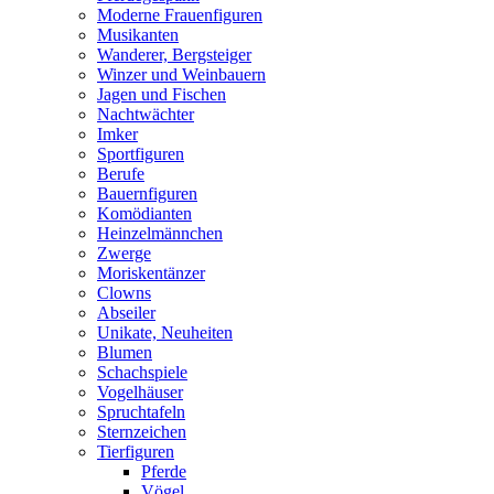
Moderne Frauenfiguren
Musikanten
Wanderer, Bergsteiger
Winzer und Weinbauern
Jagen und Fischen
Nachtwächter
Imker
Sportfiguren
Berufe
Bauernfiguren
Komödianten
Heinzelmännchen
Zwerge
Moriskentänzer
Clowns
Abseiler
Unikate, Neuheiten
Blumen
Schachspiele
Vogelhäuser
Spruchtafeln
Sternzeichen
Tierfiguren
Pferde
Vögel