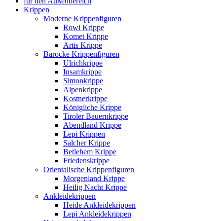
für den Außenbereich
Krippen
Moderne Krippenfiguren
Rowi Krippe
Komet Krippe
Artis Krippe
Barocke Krippenfiguren
Ulrichkrippe
Insamkrippe
Simonkrippe
Alpenkrippe
Kostnerkrippe
Königliche Krippe
Tiroler Bauernkrippe
Abendland Krippe
Lepi Krippen
Salcher Krippe
Betlehem Krippe
Friedenskrippe
Orientalische Krippenfiguren
Morgenland Krippe
Heilig Nacht Krippe
Ankleidekrippen
Heide Ankleidekrippen
Lepi Ankleidekrippen