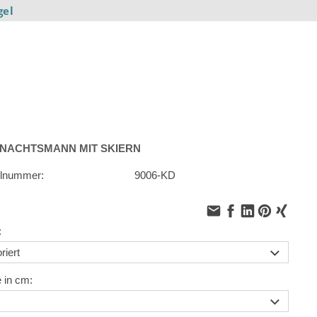
gel
NACHTSMANN MIT SKIERN
elnummer:
9006-KD
:
 in cm: