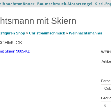
eihnachtsmänner
Baumschmuck-Mozartengel
Sissi-En
htsmann mit Skiern
lzfiguren Shop
»
Christbaumschmuck
»
Weihnachtsmänner
SCHMUCK
WEIH
Artik
Farbe
Größe