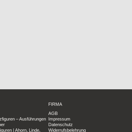
FIRMA
AGB
figuren – Ausführungen
Impressum
ber
Datenschutz
iguren | Ahorn, Linde,
Widerrufsbelehrung