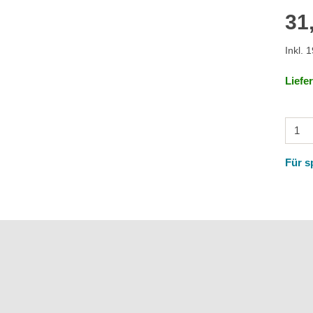
31
Inkl. 
Liefe
Für s