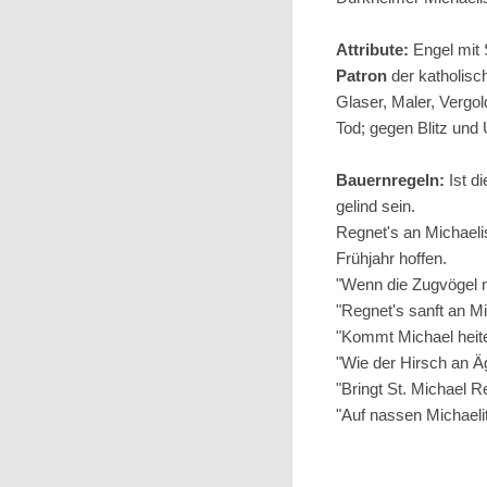
Attribute:
Engel mit 
Patron
der katholisch
Glaser, Maler, Vergo
Tod; gegen Blitz und
Bauernregeln:
Ist di
gelind sein.
Regnet's an Michaelis
Frühjahr hoffen.
"Wenn die Zugvögel ni
"Regnet's sanft an M
"Kommt Michael heite
"Wie der Hirsch an Ägid
"Bringt St. Michael R
"Auf nassen Michaelit