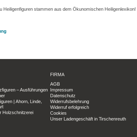
e zu Heiligenfiguren stammen aus dem Ökunomischen Heiligenlexikon!
ung
FIRMA
AGB
figuren – Ausführungen
Impressum
ber
Datenschutz
iguren | Ahorn, Linde,
Widerrufsbelehrung
rt
Widerruf erfolgreich
r Holzschnitzerei
Cookies
Unser Ladengeschäft in Tirschenreuth