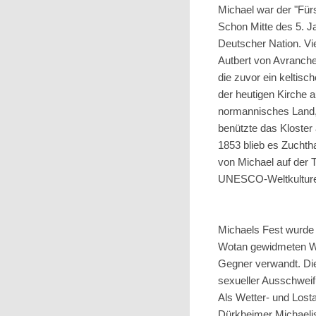
Michael war der "Fürs
Schon Mitte des 5. J
Deutscher Nation. Vie
Autbert von Avranche
die zuvor ein keltisc
der heutigen Kirche 
normannisches Land, 
benützte das Kloster
1853 blieb es Zuchth
von Michael auf der 
UNESCO-Weltkulture
Michaels Fest wurde 
Wotan gewidmeten Woc
Gegner verwandt. Die
sexueller Ausschwei
Als Wetter- und Losta
Dürkheimer Michaelis