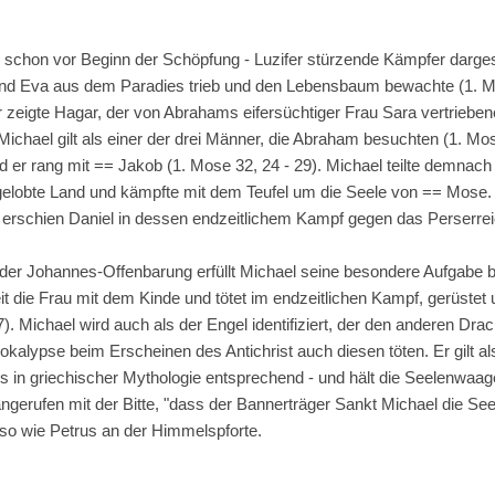
- schon vor Beginn der Schöpfung - Luzifer stürzende Kämpfer darges
nd Eva aus dem Paradies trieb und den Lebensbaum bewachte (1. Mo
Er zeigte Hagar, der von Abrahams eifersüchtiger Frau Sara vertriebe
 Michael gilt als einer der drei Männer, die Abraham besuchten (1. Mos
nd er rang mit == Jakob (1. Mose 32, 24 - 29). Michael teilte demna
ns gelobte Land und kämpfte mit dem Teufel um die Seele von == Mose.
er erschien Daniel in dessen endzeitlichem Kampf gegen das Perserre
 der Johannes-Offenbarung erfüllt Michael seine besondere Aufgabe 
eit die Frau mit dem Kinde und tötet im endzeitlichen Kampf, gerüste
7). Michael wird auch als der Engel identifiziert, der den anderen Dra
lypse beim Erscheinen des Antichrist auch diesen töten. Er gilt als
in griechischer Mythologie entsprechend - und hält die Seelenwaage;
ngerufen mit der Bitte, "dass der Bannerträger Sankt Michael die See
 so wie Petrus an der Himmelspforte.