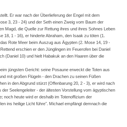
tellt. Er war nach der Überlieferung der Engel mit dem
se 3, 23 - 24) und der Seth einen Zweig vom Baum der
nen Magd, die Quelle zur Rettung ihres und ihres Sohnes Leben
e 18, 1 - 16), er hinderte Abraham, den Isaak zu töten (1.
ch das Rote Meer beim Auszug aus Ägypten (2. Mose 14, 19 -
 Rettend erschien er den Jünglingen im Feuerofen bei Daniel
ich (Daniel 10) und hielt Habakuk an den Haaren über die
beim jüngsten Gericht: seine Posaune erweckt die Toten aus
t und mit großen Flügeln - den Drachen zu seinen Füßen
chen in den Abgrund stürzt (Offenbarung 20, 2 - 3), er wird nach
 der Seelengeleiter - der ältesten Vorstellung vom ägyptischen
 noch heute wird er deshalb im Totenoffizium der
len ins heilige Licht führe". Michael empfängt demnach die