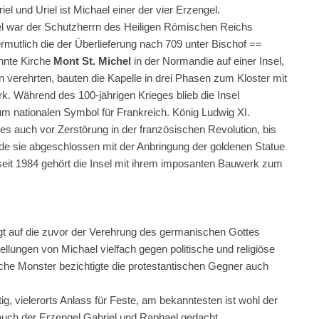
el und Uriel ist Michael einer der vier Erzengel.
ael war der Schutzherrn des Heiligen Römischen Reichs
rmutlich die der Überlieferung nach 709 unter Bischof ==
nnte Kirche
Mont St. Michel
in der Normandie auf einer Insel,
n verehrten, bauten die Kapelle in drei Phasen zum Kloster mit
. Während des 100-jährigen Krieges blieb die Insel
m nationalen Symbol für Frankreich. König Ludwig XI.
es auch vor Zerstörung in der französischen Revolution, bis
rde sie abgeschlossen mit der Anbringung der goldenen Statue
 seit 1984 gehört die Insel mit ihrem imposanten Bauwerk zum
t auf die zuvor der Verehrung des germanischen Gottes
ungen von Michael vielfach gegen politische und religiöse
che Monster bezichtigte die protestantischen Gegner auch
g, vielerorts Anlass für Feste, am bekanntesten ist wohl der
uch der Erzengel Gabriel und Raphael gedacht.