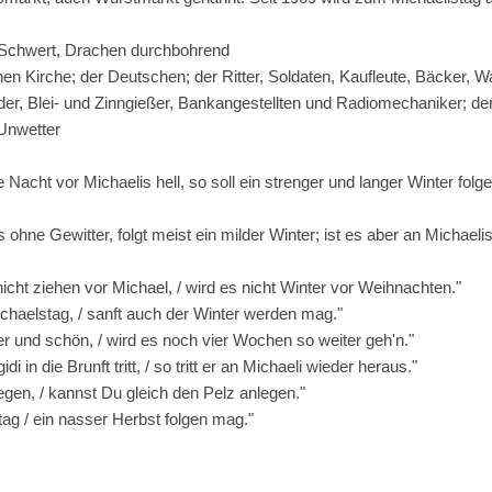
Schwert, Drachen durchbohrend
en Kirche; der Deutschen; der Ritter, Soldaten, Kaufleute, Bäcker, W
lder, Blei- und Zinngießer, Bankangestellten und Radiomechaniker; de
 Unwetter
e Nacht vor Michaelis hell, so soll ein strenger und langer Winter fol
 ohne Gewitter, folgt meist ein milder Winter; ist es aber an Michael
cht ziehen vor Michael, / wird es nicht Winter vor Weihnachten."
ichaelstag, / sanft auch der Winter werden mag."
r und schön, / wird es noch vier Wochen so weiter geh'n."
i in die Brunft tritt, / so tritt er an Michaeli wieder heraus."
egen, / kannst Du gleich den Pelz anlegen."
ag / ein nasser Herbst folgen mag."