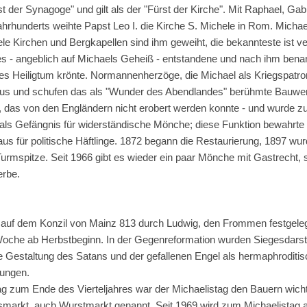
t der Synagoge" und gilt als der "Fürst der Kirche". Mit Raphael, Gabri
ahrhunderts weihte Papst Leo I. die Kirche S. Michele in Rom. Mich
le Kirchen und Bergkapellen sind ihm geweiht, die bekannteste ist ve
s - angeblich auf Michaels Geheiß - entstandene und nach ihm bena
hes Heiligtum krönte. Normannenherzöge, die Michael als Kriegspatro
aus und schufen das als "Wunder des Abendlandes" berühmte Bauwerk
das von den Engländern nicht erobert werden konnte - und wurde zu
 als Gefängnis für widerständische Mönche; diese Funktion bewahrte 
aus für politische Häftlinge. 1872 begann die Restaurierung, 1897 wu
Turmspitze. Seit 1966 gibt es wieder ein paar Mönche mit Gastrecht,
rbe.
auf dem Konzil von Mainz 813 durch Ludwig, den Frommen festgeleg
he ab Herbstbeginn. In der Gegenreformation wurden Siegesdarstell
 Gestaltung des Satans und der gefallenen Engel als hermaphroditis
fungen.
g zum Ende des Vierteljahres war der Michaelistag den Bauern wichti
markt, auch Wurstmarkt genannt. Seit 1969 wird zum Michaelistag a