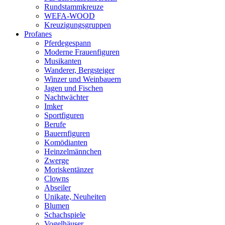
Rundstammkreuze
WEFA-WOOD
Kreuzigungsgruppen
Profanes
Pferdegespann
Moderne Frauenfiguren
Musikanten
Wanderer, Bergsteiger
Winzer und Weinbauern
Jagen und Fischen
Nachtwächter
Imker
Sportfiguren
Berufe
Bauernfiguren
Komödianten
Heinzelmännchen
Zwerge
Moriskentänzer
Clowns
Abseiler
Unikate, Neuheiten
Blumen
Schachspiele
Vogelhäuser