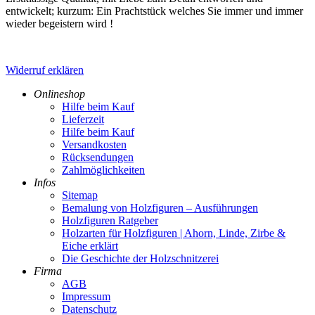
entwickelt; kurzum: Ein Prachtstück welches Sie immer und immer
wieder begeistern wird !
Widerruf erklären
Onlineshop
Hilfe beim Kauf
Lieferzeit
Hilfe beim Kauf
Versandkosten
Rücksendungen
Zahlmöglichkeiten
Infos
Sitemap
Bemalung von Holzfiguren – Ausführungen
Holzfiguren Ratgeber
Holzarten für Holzfiguren | Ahorn, Linde, Zirbe &
Eiche erklärt
Die Geschichte der Holzschnitzerei
Firma
AGB
Impressum
Datenschutz