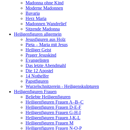
Madonna ohne Kind
Moderne Madonnen
Bavaria
Herz Maria
Madonnen Wandrelief
Sitzende Madonna
Heiligenfiguren allgemein
Jesusfiguren aus Holz
Pieta – Maria mit Jesus
Heiliger Geist
Prager Jesuskind
Evangelisten
Das letzte Abendmahl
Die 12 Apostel
14 Nothelfer
Papstfiguren
Wurzelschnitzerein - Heiligenskulpturen
Heiligenfiguren Frauen
Beliebte Heiligenfiguren
Heiligenfiguren Frauen A–B–C
Heiligenfiguren Frauen D-E-F
Heiligenfiguren Frauen G-H-I
Heiligenfiguren Frauen J-K-L
Heiligenfiguren Frauen M
Heiligenfiguren Frauen N-O-P