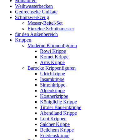
Miniaturen
Weihwasserbecken
Gedrechselte Unikate
Schnitzwerkzeug
Messer-Beitel-Set
Einzelne Schnitzmesser
für den Außenbereich
Krippen
Moderne Krippenfiguren
Rowi Krippe
Komet Krippe
Artis Krippe
Barocke Krippenfiguren
Ulrichkrippe
Insamkrippe
Simonkrippe
Alpenkrippe
Kostnerkrippe
Königliche Krippe
Tiroler Bauernkrippe
Abendland Krippe
Lepi Krippen
Salcher Krippe
Betlehem Krippe
Friedenskrippe