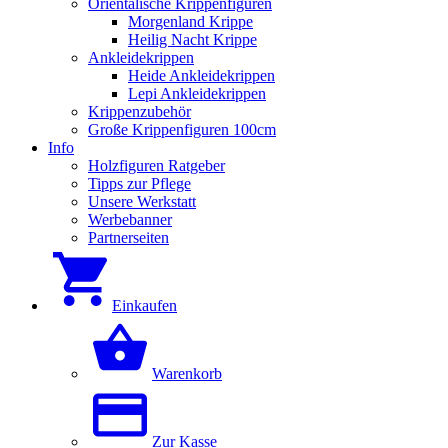
Orientalische Krippenfiguren
Morgenland Krippe
Heilig Nacht Krippe
Ankleidekrippen
Heide Ankleidekrippen
Lepi Ankleidekrippen
Krippenzubehör
Große Krippenfiguren 100cm
Info
Holzfiguren Ratgeber
Tipps zur Pflege
Unsere Werkstatt
Werbebanner
Partnerseiten
Einkaufen
Warenkorb
Zur Kasse