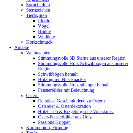
Spruchtafeln
Sternzeichen
Tierfiguren
Pferde
Vögel
Hunde
Wildtiere
Korkschmuck
Anlässe
Weihnachten
Stimmungsvolle 3D Sterne aus unserer Region
Stimmungsvolle Holz-Schwibbögen aus unserer
Region
Schwibbögen bemalt
Holzfiguren Nussknacker
Stimmungsvolle Holzanhänger bemalt
Fensterbilder mit Beleuchtung
Ostern
Religiöse Geschenkideen zu Ostern
Ostereier & Osterdekoration
Holzhasen & Erzgebirgische Volkskunst
Oster-Fensterbilder aus Holz
Passions Krippen
Kommunion, Firmung
Taufe