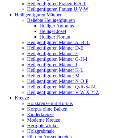
Heiligenfiguren Frauen R-S-T
Heiligenfiguren Frauen U-V-W
Heiligenfiguren Männer
Beliebte Heiligenfiguren
Heiliger Antonius
Heiliger Josef
Heiliger Florian
Heiligenfiguren Männer A–B–C
Heiligenfiguren Männer D-E
Heiligenfiguren Männer F
Heiligenfiguren Männer G-H-I
Heiligenfiguren Männer J
Heiligenfiguren Männer K-L
Heiligenfiguren Männer M
Heiligenfiguren Männer N-O-P
Heiligenfiguren Männer Q-R-S-T-U
Heiligenfiguren Männer V-W-X-Y-Z
Kreuze
Holzkreuze mit Korpus
Korpus ohne Balken
Kinderkreuze
Moderne Kreuze
Herrgottswinkel
Holzgrabmale
Für den Aussenbereich