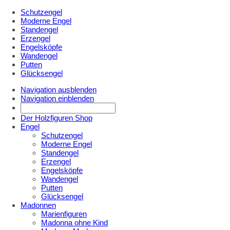
Schutzengel
Moderne Engel
Standengel
Erzengel
Engelsköpfe
Wandengel
Putten
Glücksengel
Navigation ausblenden
Navigation einblenden
Der Holzfiguren Shop
Engel
Schutzengel
Moderne Engel
Standengel
Erzengel
Engelsköpfe
Wandengel
Putten
Glücksengel
Madonnen
Marienfiguren
Madonna ohne Kind