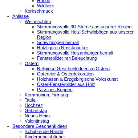
Hunde
Wildtiere
Korkschmuck
Anlässe
Weihnachten
Stimmungsvolle 3D Sterne aus unserer Region
Stimmungsvolle Holz-Schwibbögen aus unserer
Region
Schwibbögen bemalt
Holzfiguren Nussknacker
Stimmungsvolle Holzanhänger bemalt
Fensterbilder mit Beleuchtung
Ostern
Religiöse Geschenkideen zu Ostern
Ostereier & Osterdekoration
Holzhasen & Erzgebirgische Volkskunst
Oster-Fensterbilder aus Holz
Passions Krippen
Kommunion, Firmung
Taufe
Hochzeit
Geburtstag
Neues Heim
Valentinstag
Besondere Geschenkideen
Schützende Hände
Kindergebetsbücher