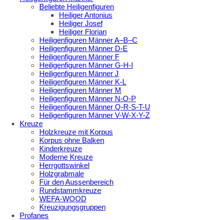
Beliebte Heiligenfiguren
Heiliger Antonius
Heiliger Josef
Heiliger Florian
Heiligenfiguren Männer A–B–C
Heiligenfiguren Männer D-E
Heiligenfiguren Männer F
Heiligenfiguren Männer G-H-I
Heiligenfiguren Männer J
Heiligenfiguren Männer K-L
Heiligenfiguren Männer M
Heiligenfiguren Männer N-O-P
Heiligenfiguren Männer Q-R-S-T-U
Heiligenfiguren Männer V-W-X-Y-Z
Kreuze
Holzkreuze mit Korpus
Korpus ohne Balken
Kinderkreuze
Moderne Kreuze
Herrgottswinkel
Holzgrabmale
Für den Aussenbereich
Rundstammkreuze
WEFA-WOOD
Kreuzigungsgruppen
Profanes