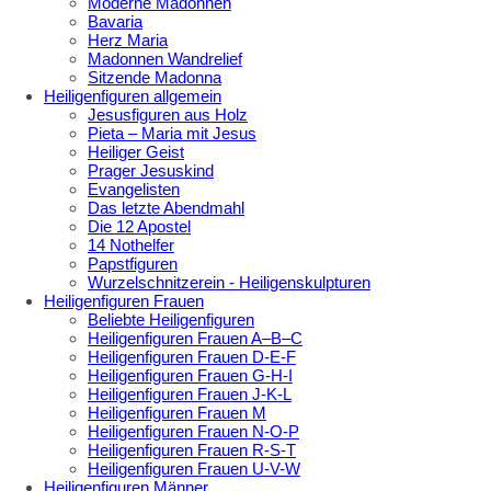
Moderne Madonnen
Bavaria
Herz Maria
Madonnen Wandrelief
Sitzende Madonna
Heiligenfiguren allgemein
Jesusfiguren aus Holz
Pieta – Maria mit Jesus
Heiliger Geist
Prager Jesuskind
Evangelisten
Das letzte Abendmahl
Die 12 Apostel
14 Nothelfer
Papstfiguren
Wurzelschnitzerein - Heiligenskulpturen
Heiligenfiguren Frauen
Beliebte Heiligenfiguren
Heiligenfiguren Frauen A–B–C
Heiligenfiguren Frauen D-E-F
Heiligenfiguren Frauen G-H-I
Heiligenfiguren Frauen J-K-L
Heiligenfiguren Frauen M
Heiligenfiguren Frauen N-O-P
Heiligenfiguren Frauen R-S-T
Heiligenfiguren Frauen U-V-W
Heiligenfiguren Männer