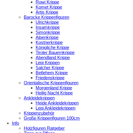
Rowi Krippe
Komet Krippe
Artis Krippe
Barocke Krippenfiguren
Ulrichkrippe
Insamkrippe
Simonkrippe
Alpenkrippe
Kostnerkrippe
Königliche Krippe
Tiroler Bauernkrippe
Abendland Krippe
Lepi Krippen
Salcher Krippe
Betlehem Krippe
Friedenskrippe
Orientalische Krippenfiguren
Morgenland Krippe
Heilig Nacht Krippe
Ankleidekrippen
Heide Ankleidekrippen
Lepi Ankleidekrippen
Krippenzubehör
Große Krippenfiguren 100cm
Info
Holzfiguren Ratgeber