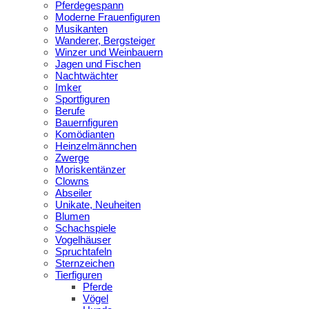
Pferdegespann
Moderne Frauenfiguren
Musikanten
Wanderer, Bergsteiger
Winzer und Weinbauern
Jagen und Fischen
Nachtwächter
Imker
Sportfiguren
Berufe
Bauernfiguren
Komödianten
Heinzelmännchen
Zwerge
Moriskentänzer
Clowns
Abseiler
Unikate, Neuheiten
Blumen
Schachspiele
Vogelhäuser
Spruchtafeln
Sternzeichen
Tierfiguren
Pferde
Vögel