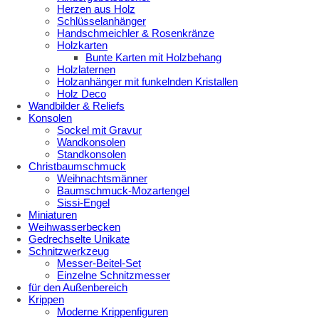
Herzen aus Holz
Schlüsselanhänger
Handschmeichler & Rosenkränze
Holzkarten
Bunte Karten mit Holzbehang
Holzlaternen
Holzanhänger mit funkelnden Kristallen
Holz Deco
Wandbilder & Reliefs
Konsolen
Sockel mit Gravur
Wandkonsolen
Standkonsolen
Christbaumschmuck
Weihnachtsmänner
Baumschmuck-Mozartengel
Sissi-Engel
Miniaturen
Weihwasserbecken
Gedrechselte Unikate
Schnitzwerkzeug
Messer-Beitel-Set
Einzelne Schnitzmesser
für den Außenbereich
Krippen
Moderne Krippenfiguren