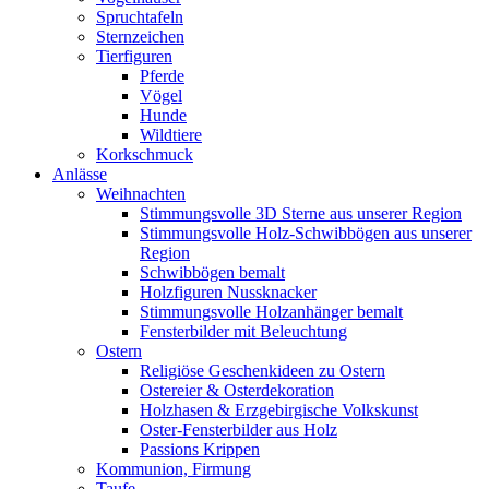
Spruchtafeln
Sternzeichen
Tierfiguren
Pferde
Vögel
Hunde
Wildtiere
Korkschmuck
Anlässe
Weihnachten
Stimmungsvolle 3D Sterne aus unserer Region
Stimmungsvolle Holz-Schwibbögen aus unserer
Region
Schwibbögen bemalt
Holzfiguren Nussknacker
Stimmungsvolle Holzanhänger bemalt
Fensterbilder mit Beleuchtung
Ostern
Religiöse Geschenkideen zu Ostern
Ostereier & Osterdekoration
Holzhasen & Erzgebirgische Volkskunst
Oster-Fensterbilder aus Holz
Passions Krippen
Kommunion, Firmung
Taufe