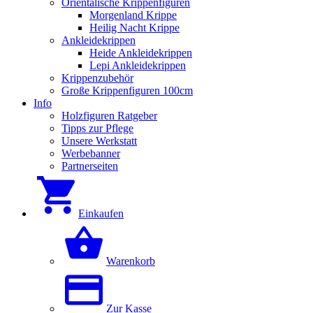
Orientalische Krippenfiguren
Morgenland Krippe
Heilig Nacht Krippe
Ankleidekrippen
Heide Ankleidekrippen
Lepi Ankleidekrippen
Krippenzubehör
Große Krippenfiguren 100cm
Info
Holzfiguren Ratgeber
Tipps zur Pflege
Unsere Werkstatt
Werbebanner
Partnerseiten
Einkaufen
Warenkorb
Zur Kasse