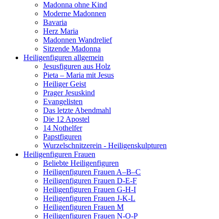
Madonna ohne Kind
Moderne Madonnen
Bavaria
Herz Maria
Madonnen Wandrelief
Sitzende Madonna
Heiligenfiguren allgemein
Jesusfiguren aus Holz
Pieta – Maria mit Jesus
Heiliger Geist
Prager Jesuskind
Evangelisten
Das letzte Abendmahl
Die 12 Apostel
14 Nothelfer
Papstfiguren
Wurzelschnitzerein - Heiligenskulpturen
Heiligenfiguren Frauen
Beliebte Heiligenfiguren
Heiligenfiguren Frauen A–B–C
Heiligenfiguren Frauen D-E-F
Heiligenfiguren Frauen G-H-I
Heiligenfiguren Frauen J-K-L
Heiligenfiguren Frauen M
Heiligenfiguren Frauen N-O-P