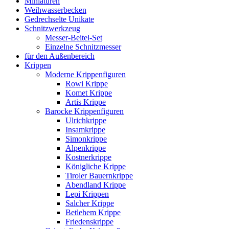
Miniaturen
Weihwasserbecken
Gedrechselte Unikate
Schnitzwerkzeug
Messer-Beitel-Set
Einzelne Schnitzmesser
für den Außenbereich
Krippen
Moderne Krippenfiguren
Rowi Krippe
Komet Krippe
Artis Krippe
Barocke Krippenfiguren
Ulrichkrippe
Insamkrippe
Simonkrippe
Alpenkrippe
Kostnerkrippe
Königliche Krippe
Tiroler Bauernkrippe
Abendland Krippe
Lepi Krippen
Salcher Krippe
Betlehem Krippe
Friedenskrippe