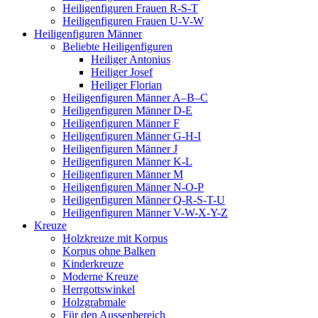
Heiligenfiguren Frauen R-S-T
Heiligenfiguren Frauen U-V-W
Heiligenfiguren Männer
Beliebte Heiligenfiguren
Heiliger Antonius
Heiliger Josef
Heiliger Florian
Heiligenfiguren Männer A–B–C
Heiligenfiguren Männer D-E
Heiligenfiguren Männer F
Heiligenfiguren Männer G-H-I
Heiligenfiguren Männer J
Heiligenfiguren Männer K-L
Heiligenfiguren Männer M
Heiligenfiguren Männer N-O-P
Heiligenfiguren Männer Q-R-S-T-U
Heiligenfiguren Männer V-W-X-Y-Z
Kreuze
Holzkreuze mit Korpus
Korpus ohne Balken
Kinderkreuze
Moderne Kreuze
Herrgottswinkel
Holzgrabmale
Für den Aussenbereich