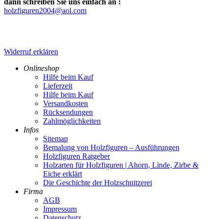
dann schreiben Sie uns einfach an :
holzfiguren2004@aol.com
Widerruf erklären
Onlineshop
Hilfe beim Kauf
Lieferzeit
Hilfe beim Kauf
Versandkosten
Rücksendungen
Zahlmöglichkeiten
Infos
Sitemap
Bemalung von Holzfiguren – Ausführungen
Holzfiguren Ratgeber
Holzarten für Holzfiguren | Ahorn, Linde, Zirbe &
Eiche erklärt
Die Geschichte der Holzschnitzerei
Firma
AGB
Impressum
Datenschutz