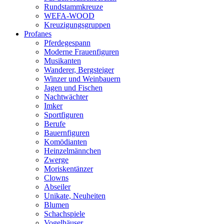
Rundstammkreuze
WEFA-WOOD
Kreuzigungsgruppen
Profanes
Pferdegespann
Moderne Frauenfiguren
Musikanten
Wanderer, Bergsteiger
Winzer und Weinbauern
Jagen und Fischen
Nachtwächter
Imker
Sportfiguren
Berufe
Bauernfiguren
Komödianten
Heinzelmännchen
Zwerge
Moriskentänzer
Clowns
Abseiler
Unikate, Neuheiten
Blumen
Schachspiele
Vogelhäuser