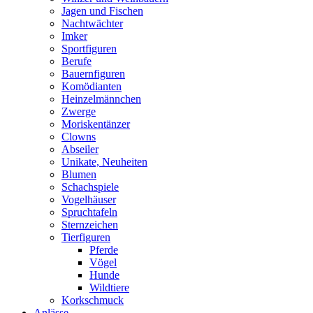
Jagen und Fischen
Nachtwächter
Imker
Sportfiguren
Berufe
Bauernfiguren
Komödianten
Heinzelmännchen
Zwerge
Moriskentänzer
Clowns
Abseiler
Unikate, Neuheiten
Blumen
Schachspiele
Vogelhäuser
Spruchtafeln
Sternzeichen
Tierfiguren
Pferde
Vögel
Hunde
Wildtiere
Korkschmuck
Anlässe