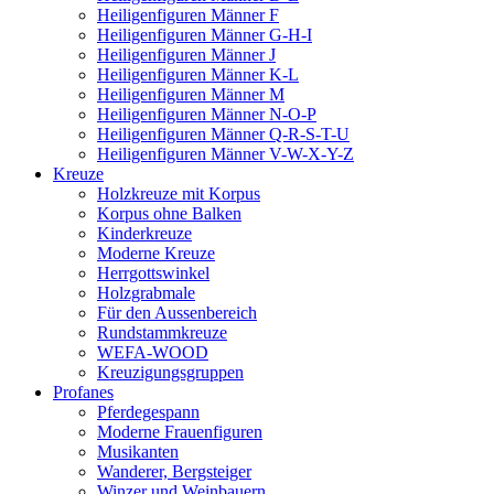
Heiligenfiguren Männer F
Heiligenfiguren Männer G-H-I
Heiligenfiguren Männer J
Heiligenfiguren Männer K-L
Heiligenfiguren Männer M
Heiligenfiguren Männer N-O-P
Heiligenfiguren Männer Q-R-S-T-U
Heiligenfiguren Männer V-W-X-Y-Z
Kreuze
Holzkreuze mit Korpus
Korpus ohne Balken
Kinderkreuze
Moderne Kreuze
Herrgottswinkel
Holzgrabmale
Für den Aussenbereich
Rundstammkreuze
WEFA-WOOD
Kreuzigungsgruppen
Profanes
Pferdegespann
Moderne Frauenfiguren
Musikanten
Wanderer, Bergsteiger
Winzer und Weinbauern