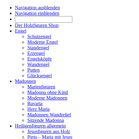
Navigation ausblenden
Navigation einblenden
Der Holzfiguren Shop
Engel
Schutzengel
Moderne Engel
Standengel
Erzengel
Engelsköpfe
Wandengel
Putten
Glücksengel
Madonnen
Marienfiguren
Madonna ohne Kind
Moderne Madonnen
Bavaria
Herz Maria
Madonnen Wandrelief
Sitzende Madonna
Heiligenfiguren allgemein
Jesusfiguren aus Holz
Pieta – Maria mit Jesus