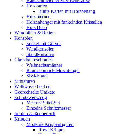
Handschmeichler & Rosenkränze
Holzkarten
Bunte Karten mit Holzbehang
Holzlaternen
Holzanhänger mit funkelnden Kristallen
Holz Deco
Wandbilder & Reliefs
Konsolen
Sockel mit Gravur
Wandkonsolen
Standkonsolen
Christbaumschmuck
Weihnachtsmänner
Baumschmuck-Mozartengel
Sissi-Engel
Miniaturen
Weihwasserbecken
Gedrechselte Unikate
Schnitzwerkzeug
Messer-Beitel-Set
Einzelne Schnitzmesser
für den Außenbereich
Krippen
Moderne Krippenfiguren
Rowi Krippe