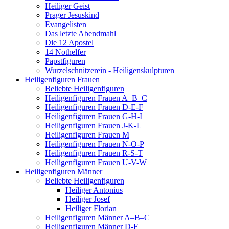
Heiliger Geist
Prager Jesuskind
Evangelisten
Das letzte Abendmahl
Die 12 Apostel
14 Nothelfer
Papstfiguren
Wurzelschnitzerein - Heiligenskulpturen
Heiligenfiguren Frauen
Beliebte Heiligenfiguren
Heiligenfiguren Frauen A–B–C
Heiligenfiguren Frauen D-E-F
Heiligenfiguren Frauen G-H-I
Heiligenfiguren Frauen J-K-L
Heiligenfiguren Frauen M
Heiligenfiguren Frauen N-O-P
Heiligenfiguren Frauen R-S-T
Heiligenfiguren Frauen U-V-W
Heiligenfiguren Männer
Beliebte Heiligenfiguren
Heiliger Antonius
Heiliger Josef
Heiliger Florian
Heiligenfiguren Männer A–B–C
Heiligenfiguren Männer D-E