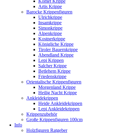
Komet Krippe
Artis Krippe
Barocke Krippenfiguren
Ulrichkrippe
Insamkrippe
Simonkrippe
Alpenkrippe
Kostnerkrippe
Königliche Krippe
Tiroler Bauernkrippe
Abendland Krippe
Lepi Krippen
Salcher Krippe
Betlehem Krippe
Friedenskrippe
Orientalische Krippenfiguren
Morgenland Krippe
Heilig Nacht Krippe
Ankleidekrippen
Heide Ankleidekrippen
Lepi Ankleidekrippen
Krippenzubehör
Große Krippenfiguren 100cm
Info
Holzfiguren Ratgeber