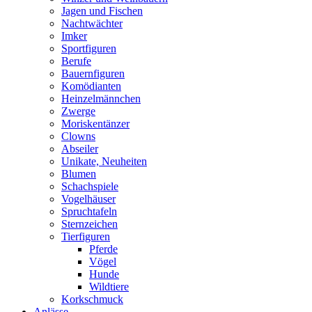
Jagen und Fischen
Nachtwächter
Imker
Sportfiguren
Berufe
Bauernfiguren
Komödianten
Heinzelmännchen
Zwerge
Moriskentänzer
Clowns
Abseiler
Unikate, Neuheiten
Blumen
Schachspiele
Vogelhäuser
Spruchtafeln
Sternzeichen
Tierfiguren
Pferde
Vögel
Hunde
Wildtiere
Korkschmuck
Anlässe