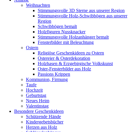
Weihnachten
Stimmungsvolle 3D Sterne aus unserer Region
Stimmungsvolle Holz-Schwibbögen aus unserer
Region
Schwibbögen bemalt
Holzfiguren Nussknacker
Stimmungsvolle Holzanhänger bemalt
Fensterbilder mit Beleuchtung
Ostern
Religiöse Geschenkideen zu Ostern
Ostereier & Osterdekoration
Holzhasen & Erzgebirgische Volkskunst
Oster-Fensterbilder aus Holz
Passions Krippen
Kommunion, Firmung
Taufe
Hochzeit
Geburtstag
Neues Heim
Valentinstag
Besondere Geschenkideen
Schützende Hände
Kindergebetsbücher
Herzen aus Holz