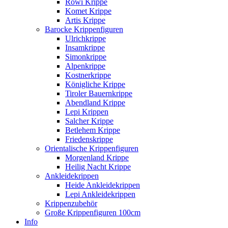
Rowi Krippe
Komet Krippe
Artis Krippe
Barocke Krippenfiguren
Ulrichkrippe
Insamkrippe
Simonkrippe
Alpenkrippe
Kostnerkrippe
Königliche Krippe
Tiroler Bauernkrippe
Abendland Krippe
Lepi Krippen
Salcher Krippe
Betlehem Krippe
Friedenskrippe
Orientalische Krippenfiguren
Morgenland Krippe
Heilig Nacht Krippe
Ankleidekrippen
Heide Ankleidekrippen
Lepi Ankleidekrippen
Krippenzubehör
Große Krippenfiguren 100cm
Info