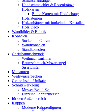
Schlüsselanhänger
Handschmeichler & Rosenkränze
Holzkarten
Bunte Karten mit Holzbehang
Holzlaternen
Holzanhänger mit funkelnden Kristallen
Holz Deco
Wandbilder & Reliefs
Konsolen
Sockel mit Gravur
Wandkonsolen
Standkonsolen
Christbaumschmuck
Weihnachtsmänner
Baumschmuck-Mozartengel
Sissi-Engel
Miniaturen
Weihwasserbecken
Gedrechselte Unikate
Schnitzwerkzeug
Messer-Beitel-Set
Einzelne Schnitzmesser
für den Außenbereich
Krippen
Moderne Krippenfiguren