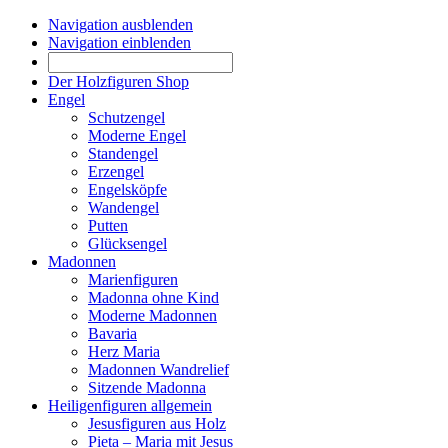
Navigation ausblenden
Navigation einblenden
Der Holzfiguren Shop
Engel
Schutzengel
Moderne Engel
Standengel
Erzengel
Engelsköpfe
Wandengel
Putten
Glücksengel
Madonnen
Marienfiguren
Madonna ohne Kind
Moderne Madonnen
Bavaria
Herz Maria
Madonnen Wandrelief
Sitzende Madonna
Heiligenfiguren allgemein
Jesusfiguren aus Holz
Pieta – Maria mit Jesus