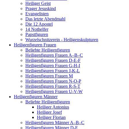
Heiliger Geist
Prager Jesuskind
Evangelisten
Das letzte Abendmahl
Die 12 Apostel
14 Nothelfer
Papstfiguren
Wurzelschnitzerein - Heiligenskulpturen
Heiligenfiguren Frauen
Beliebte Heiligenfiguren
Heiligenfiguren Frauen A–B–C
Heiligenfiguren Frauen D-E-F
Heiligenfiguren Frauen G-H-I
Heiligenfiguren Frauen J-K-L
Heiligenfiguren Frauen M
Heiligenfiguren Frauen N-O-P
Heiligenfiguren Frauen R-S-T
Heiligenfiguren Frauen U-V-W
Heiligenfiguren Männer
Beliebte Heiligenfiguren
Heiliger Antonius
Heiliger Josef
Heiliger Florian
Heiligenfiguren Männer A–B–C
Heiligenfiguren Männer D-E