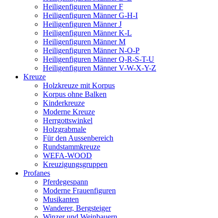
Heiligenfiguren Männer F
Heiligenfiguren Männer G-H-I
Heiligenfiguren Männer J
Heiligenfiguren Männer K-L
Heiligenfiguren Männer M
Heiligenfiguren Männer N-O-P
Heiligenfiguren Männer Q-R-S-T-U
Heiligenfiguren Männer V-W-X-Y-Z
Kreuze
Holzkreuze mit Korpus
Korpus ohne Balken
Kinderkreuze
Moderne Kreuze
Herrgottswinkel
Holzgrabmale
Für den Aussenbereich
Rundstammkreuze
WEFA-WOOD
Kreuzigungsgruppen
Profanes
Pferdegespann
Moderne Frauenfiguren
Musikanten
Wanderer, Bergsteiger
Winzer und Weinbauern