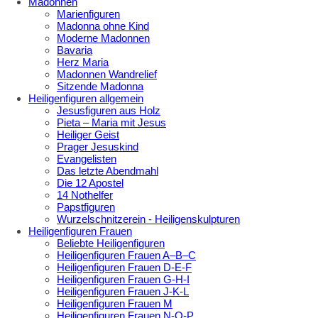
Madonnen
Marienfiguren
Madonna ohne Kind
Moderne Madonnen
Bavaria
Herz Maria
Madonnen Wandrelief
Sitzende Madonna
Heiligenfiguren allgemein
Jesusfiguren aus Holz
Pieta – Maria mit Jesus
Heiliger Geist
Prager Jesuskind
Evangelisten
Das letzte Abendmahl
Die 12 Apostel
14 Nothelfer
Papstfiguren
Wurzelschnitzerein - Heiligenskulpturen
Heiligenfiguren Frauen
Beliebte Heiligenfiguren
Heiligenfiguren Frauen A–B–C
Heiligenfiguren Frauen D-E-F
Heiligenfiguren Frauen G-H-I
Heiligenfiguren Frauen J-K-L
Heiligenfiguren Frauen M
Heiligenfiguren Frauen N-O-P