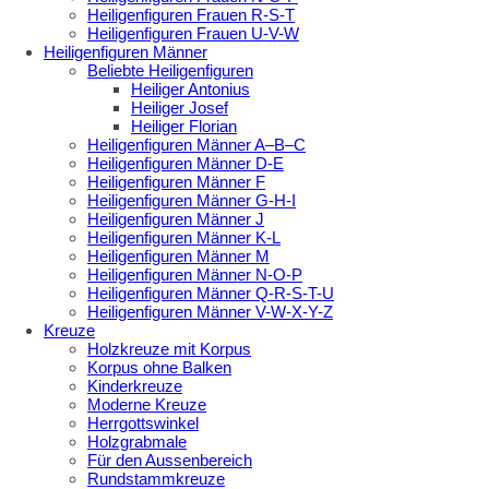
Heiligenfiguren Frauen R-S-T
Heiligenfiguren Frauen U-V-W
Heiligenfiguren Männer
Beliebte Heiligenfiguren
Heiliger Antonius
Heiliger Josef
Heiliger Florian
Heiligenfiguren Männer A–B–C
Heiligenfiguren Männer D-E
Heiligenfiguren Männer F
Heiligenfiguren Männer G-H-I
Heiligenfiguren Männer J
Heiligenfiguren Männer K-L
Heiligenfiguren Männer M
Heiligenfiguren Männer N-O-P
Heiligenfiguren Männer Q-R-S-T-U
Heiligenfiguren Männer V-W-X-Y-Z
Kreuze
Holzkreuze mit Korpus
Korpus ohne Balken
Kinderkreuze
Moderne Kreuze
Herrgottswinkel
Holzgrabmale
Für den Aussenbereich
Rundstammkreuze