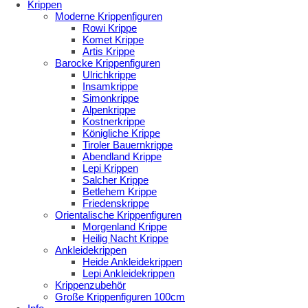
Krippen
Moderne Krippenfiguren
Rowi Krippe
Komet Krippe
Artis Krippe
Barocke Krippenfiguren
Ulrichkrippe
Insamkrippe
Simonkrippe
Alpenkrippe
Kostnerkrippe
Königliche Krippe
Tiroler Bauernkrippe
Abendland Krippe
Lepi Krippen
Salcher Krippe
Betlehem Krippe
Friedenskrippe
Orientalische Krippenfiguren
Morgenland Krippe
Heilig Nacht Krippe
Ankleidekrippen
Heide Ankleidekrippen
Lepi Ankleidekrippen
Krippenzubehör
Große Krippenfiguren 100cm