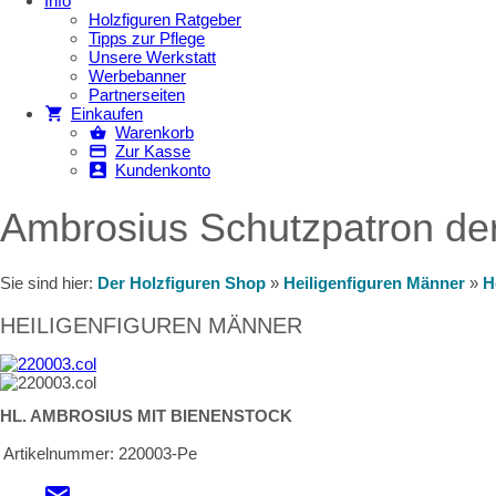
Info
Holzfiguren Ratgeber
Tipps zur Pflege
Unsere Werkstatt
Werbebanner
Partnerseiten
Einkaufen
Warenkorb
Zur Kasse
Kundenkonto
Ambrosius Schutzpatron der
Sie sind hier:
Der Holzfiguren Shop
»
Heiligenfiguren Männer
»
H
HEILIGENFIGUREN MÄNNER
HL. AMBROSIUS MIT BIENENSTOCK
Artikelnummer:
220003-Pe