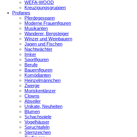
WEFA-WOOD
Kreuzigungsgruppen
Profanes
Pferdegespann
Moderne Frauenfiguren
Musikanten
Wanderer, Bergsteiger
Winzer und Weinbauern
Jagen und Fischen
Nachtwächter
Imker
Sportfiguren
Berufe
Bauernfiguren
Komödianten
Heinzelmännchen
Zwerge
Moriskentänzer
Clowns
Abseiler
Unikate, Neuheiten
Blumen
Schachspiele
Vogelhäuser
Spruchtafeln
Sternzeichen