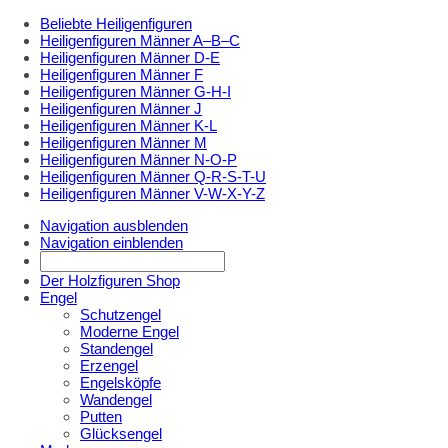
Beliebte Heiligenfiguren
Heiligenfiguren Männer A–B–C
Heiligenfiguren Männer D-E
Heiligenfiguren Männer F
Heiligenfiguren Männer G-H-I
Heiligenfiguren Männer J
Heiligenfiguren Männer K-L
Heiligenfiguren Männer M
Heiligenfiguren Männer N-O-P
Heiligenfiguren Männer Q-R-S-T-U
Heiligenfiguren Männer V-W-X-Y-Z
Navigation ausblenden
Navigation einblenden
Der Holzfiguren Shop
Engel
Schutzengel
Moderne Engel
Standengel
Erzengel
Engelsköpfe
Wandengel
Putten
Glücksengel