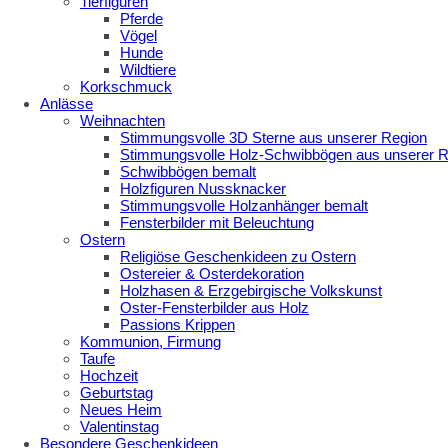
Tierfiguren
Pferde
Vögel
Hunde
Wildtiere
Korkschmuck
Anlässe
Weihnachten
Stimmungsvolle 3D Sterne aus unserer Region
Stimmungsvolle Holz-Schwibbögen aus unserer R
Schwibbögen bemalt
Holzfiguren Nussknacker
Stimmungsvolle Holzanhänger bemalt
Fensterbilder mit Beleuchtung
Ostern
Religiöse Geschenkideen zu Ostern
Ostereier & Osterdekoration
Holzhasen & Erzgebirgische Volkskunst
Oster-Fensterbilder aus Holz
Passions Krippen
Kommunion, Firmung
Taufe
Hochzeit
Geburtstag
Neues Heim
Valentinstag
Besondere Geschenkideen