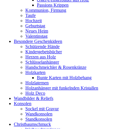
Passions Krippen
Kommunion, Firmung
Taufe
Hochzeit
Geburtstag
Neues Heim
Valentinstag
Besondere Geschenkideen
Schützende Hände
Kindergebetsbücher
Herzen aus Holz
Schlüsselanhänger
Handschmeichler & Rosenkränze
Holzkarten
Bunte Karten mit Holzbehang
Holzlaternen
Holzanhänger mit funkelnden Kristallen
Holz Deco
Wandbilder & Reliefs
Konsolen
Sockel mit Gravur
Wandkonsolen
Standkonsolen
Christbaumschmuck