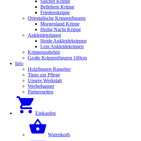
Salcher Krippe
Betlehem Krippe
Friedenskrippe
Orientalische Krippenfiguren
Morgenland Krippe
Heilig Nacht Krippe
Ankleidekrippen
Heide Ankleidekrippen
Lepi Ankleidekrippen
Krippenzubehör
Große Krippenfiguren 100cm
Info
Holzfiguren Ratgeber
Tipps zur Pflege
Unsere Werkstatt
Werbebanner
Partnerseiten
Einkaufen
Warenkorb