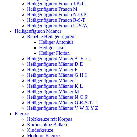
Heiligenfiguren Frauen J-K-L
Heiligenfiguren Frauen M
Heiligenfiguren Frauen N-O-P
Heiligenfiguren Frauen R-S-T
Heiligenfiguren Frauen U-V-W
Heiligenfiguren Männer
Beliebte Heiligenfiguren
Heiliger Antonius
Heiliger Josef
Heiliger Florian
Heiligenfiguren Männer A–B–C
Heiligenfiguren Männer D-E
Heiligenfiguren Männer F
Heiligenfiguren Männer G-H-I
Heiligenfiguren Männer J
Heiligenfiguren Männer K-L
Heiligenfiguren Männer M
Heiligenfiguren Männer N-O-P
Heiligenfiguren Männer Q-R-S-T-U
Heiligenfiguren Männer V-W-X-Y-Z
Kreuze
Holzkreuze mit Korpus
Korpus ohne Balken
Kinderkreuze
Moderne Kreuze