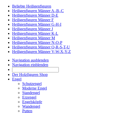
Beliebte Heiligenfiguren
Heiligenfiguren Männer A–B–C
Heiligenfiguren Männer D-E
Heiligenfiguren Männer F
Heiligenfiguren Männer G-H-I
Heiligenfiguren Männer J
Heiligenfiguren Männer K-L
Heiligenfiguren Männer M
Heiligenfiguren Männer N-O-P
Heiligenfiguren Männer Q-R-S-T-U
Heiligenfiguren Männer V-W-X-Y-Z
Navigation ausblenden
Navigation einblenden
Der Holzfiguren Shop
Engel
Schutzengel
Moderne Engel
Standengel
Erzengel
Engelsköpfe
Wandengel
Putten