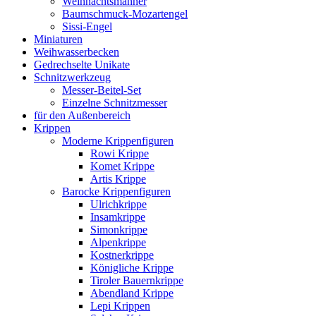
Weihnachtsmänner
Baumschmuck-Mozartengel
Sissi-Engel
Miniaturen
Weihwasserbecken
Gedrechselte Unikate
Schnitzwerkzeug
Messer-Beitel-Set
Einzelne Schnitzmesser
für den Außenbereich
Krippen
Moderne Krippenfiguren
Rowi Krippe
Komet Krippe
Artis Krippe
Barocke Krippenfiguren
Ulrichkrippe
Insamkrippe
Simonkrippe
Alpenkrippe
Kostnerkrippe
Königliche Krippe
Tiroler Bauernkrippe
Abendland Krippe
Lepi Krippen