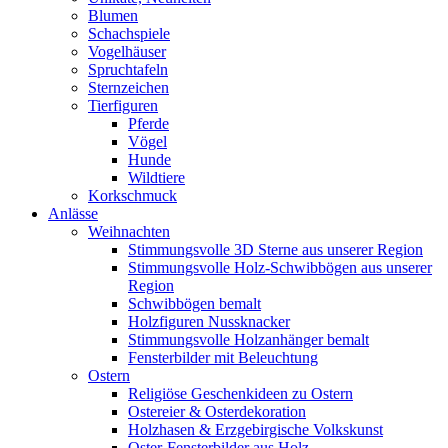
Blumen
Schachspiele
Vogelhäuser
Spruchtafeln
Sternzeichen
Tierfiguren
Pferde
Vögel
Hunde
Wildtiere
Korkschmuck
Anlässe
Weihnachten
Stimmungsvolle 3D Sterne aus unserer Region
Stimmungsvolle Holz-Schwibbögen aus unserer
Region
Schwibbögen bemalt
Holzfiguren Nussknacker
Stimmungsvolle Holzanhänger bemalt
Fensterbilder mit Beleuchtung
Ostern
Religiöse Geschenkideen zu Ostern
Ostereier & Osterdekoration
Holzhasen & Erzgebirgische Volkskunst
Oster-Fensterbilder aus Holz