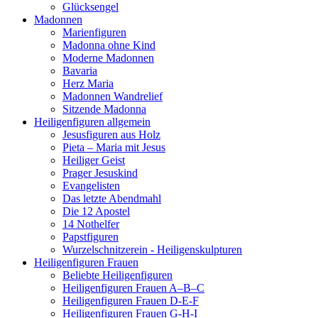
Glücksengel
Madonnen
Marienfiguren
Madonna ohne Kind
Moderne Madonnen
Bavaria
Herz Maria
Madonnen Wandrelief
Sitzende Madonna
Heiligenfiguren allgemein
Jesusfiguren aus Holz
Pieta – Maria mit Jesus
Heiliger Geist
Prager Jesuskind
Evangelisten
Das letzte Abendmahl
Die 12 Apostel
14 Nothelfer
Papstfiguren
Wurzelschnitzerein - Heiligenskulpturen
Heiligenfiguren Frauen
Beliebte Heiligenfiguren
Heiligenfiguren Frauen A–B–C
Heiligenfiguren Frauen D-E-F
Heiligenfiguren Frauen G-H-I