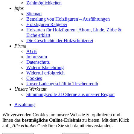
Zahlmöglichkeiten
Infos
Sitemap
Bemalung von Holzfiguren – Ausführungen
Holzfiguren Ratgeber
Holzarten für Holzfiguren | Ahorn, Linde, Zirbe &
Eiche erklärt
Die Geschichte der Holzschnitzerei
Firma
AGB
Impressum
Datenschutz
Widerrufsbelehrung
Widerruf erfolgreich
Cookies
Unser Ladengeschäft in Tirschenreuth
Unsere Werkstatt
Stimmungsvolle 3D Sterne aus unserer Region
Bezahlung
Wir verwenden Cookies um unsere Website zu optimieren und
Ihnen das
bestmögliche Online-Erlebnis
zu bieten. Mit dem Klick
auf
„Alle erlauben“
erklären Sie sich damit einverstanden.