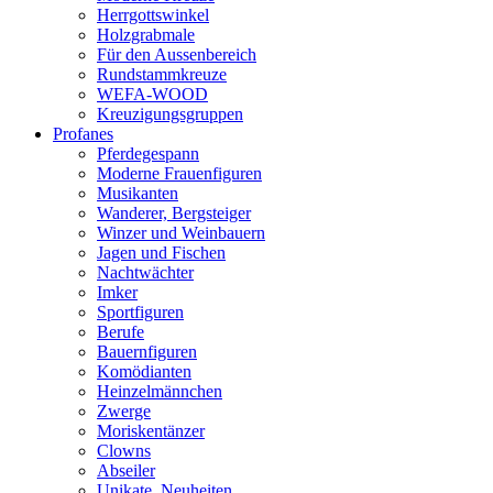
Herrgottswinkel
Holzgrabmale
Für den Aussenbereich
Rundstammkreuze
WEFA-WOOD
Kreuzigungsgruppen
Profanes
Pferdegespann
Moderne Frauenfiguren
Musikanten
Wanderer, Bergsteiger
Winzer und Weinbauern
Jagen und Fischen
Nachtwächter
Imker
Sportfiguren
Berufe
Bauernfiguren
Komödianten
Heinzelmännchen
Zwerge
Moriskentänzer
Clowns
Abseiler
Unikate, Neuheiten