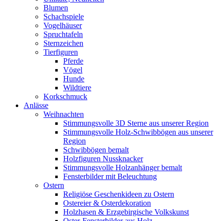
Blumen
Schachspiele
Vogelhäuser
Spruchtafeln
Sternzeichen
Tierfiguren
Pferde
Vögel
Hunde
Wildtiere
Korkschmuck
Anlässe
Weihnachten
Stimmungsvolle 3D Sterne aus unserer Region
Stimmungsvolle Holz-Schwibbögen aus unserer
Region
Schwibbögen bemalt
Holzfiguren Nussknacker
Stimmungsvolle Holzanhänger bemalt
Fensterbilder mit Beleuchtung
Ostern
Religiöse Geschenkideen zu Ostern
Ostereier & Osterdekoration
Holzhasen & Erzgebirgische Volkskunst
Oster-Fensterbilder aus Holz