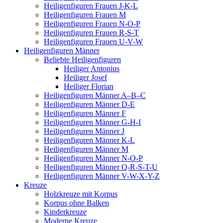
Heiligenfiguren Frauen J-K-L
Heiligenfiguren Frauen M
Heiligenfiguren Frauen N-O-P
Heiligenfiguren Frauen R-S-T
Heiligenfiguren Frauen U-V-W
Heiligenfiguren Männer
Beliebte Heiligenfiguren
Heiliger Antonius
Heiliger Josef
Heiliger Florian
Heiligenfiguren Männer A–B–C
Heiligenfiguren Männer D-E
Heiligenfiguren Männer F
Heiligenfiguren Männer G-H-I
Heiligenfiguren Männer J
Heiligenfiguren Männer K-L
Heiligenfiguren Männer M
Heiligenfiguren Männer N-O-P
Heiligenfiguren Männer Q-R-S-T-U
Heiligenfiguren Männer V-W-X-Y-Z
Kreuze
Holzkreuze mit Korpus
Korpus ohne Balken
Kinderkreuze
Moderne Kreuze