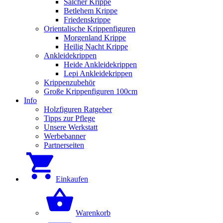
Salcher Krippe
Betlehem Krippe
Friedenskrippe
Orientalische Krippenfiguren
Morgenland Krippe
Heilig Nacht Krippe
Ankleidekrippen
Heide Ankleidekrippen
Lepi Ankleidekrippen
Krippenzubehör
Große Krippenfiguren 100cm
Info
Holzfiguren Ratgeber
Tipps zur Pflege
Unsere Werkstatt
Werbebanner
Partnerseiten
Einkaufen
Warenkorb