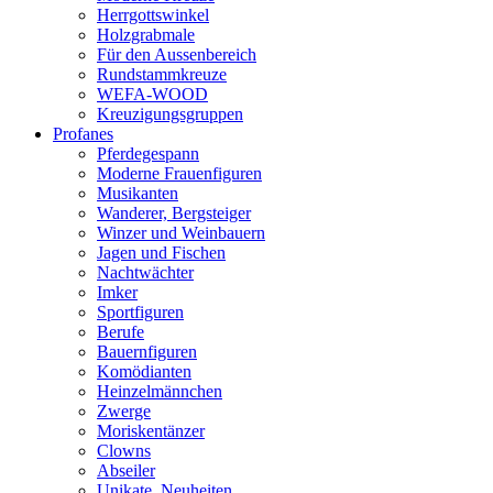
Herrgottswinkel
Holzgrabmale
Für den Aussenbereich
Rundstammkreuze
WEFA-WOOD
Kreuzigungsgruppen
Profanes
Pferdegespann
Moderne Frauenfiguren
Musikanten
Wanderer, Bergsteiger
Winzer und Weinbauern
Jagen und Fischen
Nachtwächter
Imker
Sportfiguren
Berufe
Bauernfiguren
Komödianten
Heinzelmännchen
Zwerge
Moriskentänzer
Clowns
Abseiler
Unikate, Neuheiten