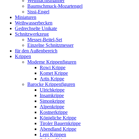
Weihnachtsmänner
Baumschmuck-Mozartengel
Sissi-Engel
Miniaturen
Weihwasserbecken
Gedrechselte Unikate
Schnitzwerkzeug
Messer-Beitel-Set
Einzelne Schnitzmesser
für den Außenbereich
Krippen
Moderne Krippenfiguren
Rowi Krippe
Komet Krippe
Artis Krippe
Barocke Krippenfiguren
Ulrichkrippe
Insamkrippe
Simonkrippe
Alpenkrippe
Kostnerkrippe
Königliche Krippe
Tiroler Bauernkrippe
Abendland Krippe
Lepi Krippen