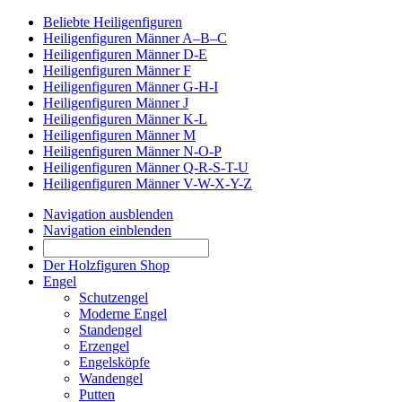
Beliebte Heiligenfiguren
Heiligenfiguren Männer A–B–C
Heiligenfiguren Männer D-E
Heiligenfiguren Männer F
Heiligenfiguren Männer G-H-I
Heiligenfiguren Männer J
Heiligenfiguren Männer K-L
Heiligenfiguren Männer M
Heiligenfiguren Männer N-O-P
Heiligenfiguren Männer Q-R-S-T-U
Heiligenfiguren Männer V-W-X-Y-Z
Navigation ausblenden
Navigation einblenden
Der Holzfiguren Shop
Engel
Schutzengel
Moderne Engel
Standengel
Erzengel
Engelsköpfe
Wandengel
Putten