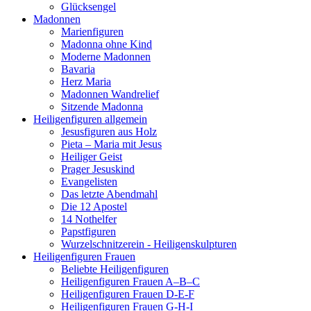
Glücksengel
Madonnen
Marienfiguren
Madonna ohne Kind
Moderne Madonnen
Bavaria
Herz Maria
Madonnen Wandrelief
Sitzende Madonna
Heiligenfiguren allgemein
Jesusfiguren aus Holz
Pieta – Maria mit Jesus
Heiliger Geist
Prager Jesuskind
Evangelisten
Das letzte Abendmahl
Die 12 Apostel
14 Nothelfer
Papstfiguren
Wurzelschnitzerein - Heiligenskulpturen
Heiligenfiguren Frauen
Beliebte Heiligenfiguren
Heiligenfiguren Frauen A–B–C
Heiligenfiguren Frauen D-E-F
Heiligenfiguren Frauen G-H-I