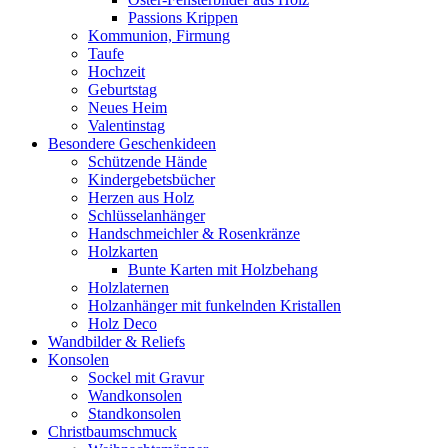
Passions Krippen
Kommunion, Firmung
Taufe
Hochzeit
Geburtstag
Neues Heim
Valentinstag
Besondere Geschenkideen
Schützende Hände
Kindergebetsbücher
Herzen aus Holz
Schlüsselanhänger
Handschmeichler & Rosenkränze
Holzkarten
Bunte Karten mit Holzbehang
Holzlaternen
Holzanhänger mit funkelnden Kristallen
Holz Deco
Wandbilder & Reliefs
Konsolen
Sockel mit Gravur
Wandkonsolen
Standkonsolen
Christbaumschmuck