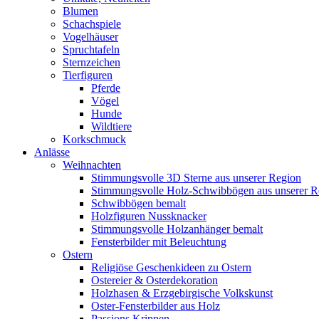
Blumen
Schachspiele
Vogelhäuser
Spruchtafeln
Sternzeichen
Tierfiguren
Pferde
Vögel
Hunde
Wildtiere
Korkschmuck
Anlässe
Weihnachten
Stimmungsvolle 3D Sterne aus unserer Region
Stimmungsvolle Holz-Schwibbögen aus unserer R
Schwibbögen bemalt
Holzfiguren Nussknacker
Stimmungsvolle Holzanhänger bemalt
Fensterbilder mit Beleuchtung
Ostern
Religiöse Geschenkideen zu Ostern
Ostereier & Osterdekoration
Holzhasen & Erzgebirgische Volkskunst
Oster-Fensterbilder aus Holz
Passions Krippen