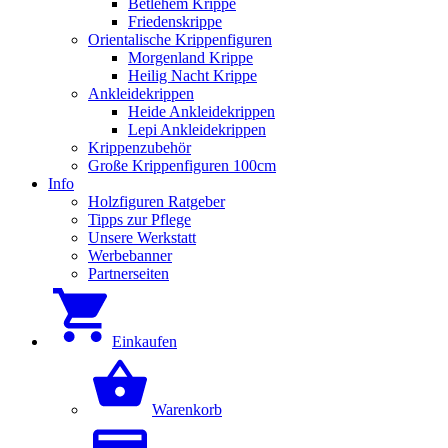
Betlehem Krippe
Friedenskrippe
Orientalische Krippenfiguren
Morgenland Krippe
Heilig Nacht Krippe
Ankleidekrippen
Heide Ankleidekrippen
Lepi Ankleidekrippen
Krippenzubehör
Große Krippenfiguren 100cm
Info
Holzfiguren Ratgeber
Tipps zur Pflege
Unsere Werkstatt
Werbebanner
Partnerseiten
Einkaufen
Warenkorb