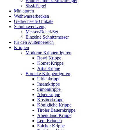
Baumschmuck-Mozartengel
Sissi-Engel
Miniaturen
Weihwasserbecken
Gedrechselte Unikate
Schnitzwerkzeug
Messer-Beitel-Set
Einzelne Schnitzmesser
für den Außenbereich
Krippen
Moderne Krippenfiguren
Rowi Krippe
Komet Krippe
Artis Krippe
Barocke Krippenfiguren
Ulrichkrippe
Insamkrippe
Simonkrippe
Alpenkrippe
Kostnerkrippe
Königliche Krippe
Tiroler Bauernkrippe
Abendland Krippe
Lepi Krippen
Salcher Krippe