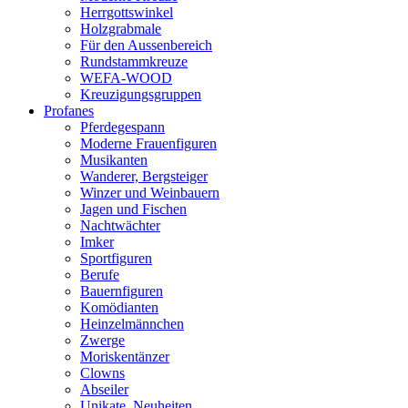
Herrgottswinkel
Holzgrabmale
Für den Aussenbereich
Rundstammkreuze
WEFA-WOOD
Kreuzigungsgruppen
Profanes
Pferdegespann
Moderne Frauenfiguren
Musikanten
Wanderer, Bergsteiger
Winzer und Weinbauern
Jagen und Fischen
Nachtwächter
Imker
Sportfiguren
Berufe
Bauernfiguren
Komödianten
Heinzelmännchen
Zwerge
Moriskentänzer
Clowns
Abseiler
Unikate, Neuheiten