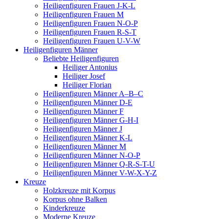
Heiligenfiguren Frauen J-K-L
Heiligenfiguren Frauen M
Heiligenfiguren Frauen N-O-P
Heiligenfiguren Frauen R-S-T
Heiligenfiguren Frauen U-V-W
Heiligenfiguren Männer
Beliebte Heiligenfiguren
Heiliger Antonius
Heiliger Josef
Heiliger Florian
Heiligenfiguren Männer A–B–C
Heiligenfiguren Männer D-E
Heiligenfiguren Männer F
Heiligenfiguren Männer G-H-I
Heiligenfiguren Männer J
Heiligenfiguren Männer K-L
Heiligenfiguren Männer M
Heiligenfiguren Männer N-O-P
Heiligenfiguren Männer Q-R-S-T-U
Heiligenfiguren Männer V-W-X-Y-Z
Kreuze
Holzkreuze mit Korpus
Korpus ohne Balken
Kinderkreuze
Moderne Kreuze