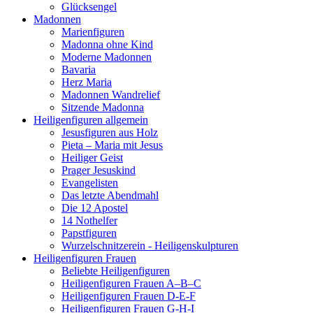
Glücksengel
Madonnen
Marienfiguren
Madonna ohne Kind
Moderne Madonnen
Bavaria
Herz Maria
Madonnen Wandrelief
Sitzende Madonna
Heiligenfiguren allgemein
Jesusfiguren aus Holz
Pieta – Maria mit Jesus
Heiliger Geist
Prager Jesuskind
Evangelisten
Das letzte Abendmahl
Die 12 Apostel
14 Nothelfer
Papstfiguren
Wurzelschnitzerein - Heiligenskulpturen
Heiligenfiguren Frauen
Beliebte Heiligenfiguren
Heiligenfiguren Frauen A–B–C
Heiligenfiguren Frauen D-E-F
Heiligenfiguren Frauen G-H-I