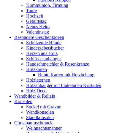
Kommunion, Firmung
Taufe
Hochzeit
Geburtstag
Neues Heim
Valentinstag
Besondere Geschenkideen
Schützende Hände
Kindergebetsbücher
Herzen aus Holz
Schlüsselanhänger
Handschmeichler & Rosenkränze
Holzkarten
Bunte Karten mit Holzbehang
Holzlaternen
Holzanhänger mit funkelnden Kristallen
Holz Deco
Wandbilder & Reliefs
Konsolen
Sockel mit Gravur
Wandkonsolen
Standkonsolen
Christbaumschmuck
Weihnachtsmänner