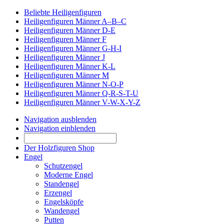
Beliebte Heiligenfiguren
Heiligenfiguren Männer A–B–C
Heiligenfiguren Männer D-E
Heiligenfiguren Männer F
Heiligenfiguren Männer G-H-I
Heiligenfiguren Männer J
Heiligenfiguren Männer K-L
Heiligenfiguren Männer M
Heiligenfiguren Männer N-O-P
Heiligenfiguren Männer Q-R-S-T-U
Heiligenfiguren Männer V-W-X-Y-Z
Navigation ausblenden
Navigation einblenden
Der Holzfiguren Shop
Engel
Schutzengel
Moderne Engel
Standengel
Erzengel
Engelsköpfe
Wandengel
Putten