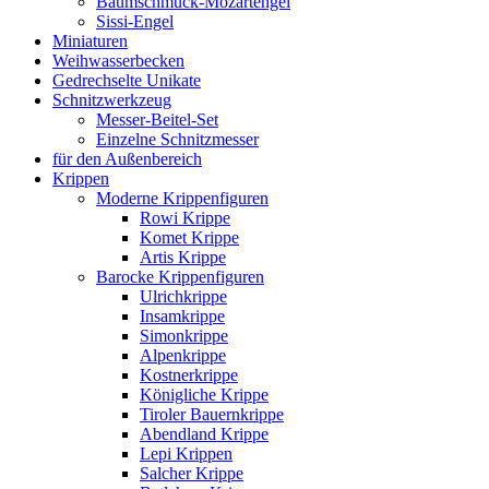
Baumschmuck-Mozartengel
Sissi-Engel
Miniaturen
Weihwasserbecken
Gedrechselte Unikate
Schnitzwerkzeug
Messer-Beitel-Set
Einzelne Schnitzmesser
für den Außenbereich
Krippen
Moderne Krippenfiguren
Rowi Krippe
Komet Krippe
Artis Krippe
Barocke Krippenfiguren
Ulrichkrippe
Insamkrippe
Simonkrippe
Alpenkrippe
Kostnerkrippe
Königliche Krippe
Tiroler Bauernkrippe
Abendland Krippe
Lepi Krippen
Salcher Krippe