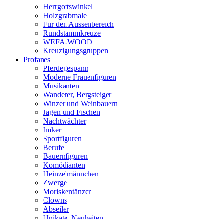
Herrgottswinkel
Holzgrabmale
Für den Aussenbereich
Rundstammkreuze
WEFA-WOOD
Kreuzigungsgruppen
Profanes
Pferdegespann
Moderne Frauenfiguren
Musikanten
Wanderer, Bergsteiger
Winzer und Weinbauern
Jagen und Fischen
Nachtwächter
Imker
Sportfiguren
Berufe
Bauernfiguren
Komödianten
Heinzelmännchen
Zwerge
Moriskentänzer
Clowns
Abseiler
Unikate, Neuheiten