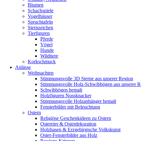
Blumen
Schachspiele
Vogelhäuser
Spruchtafeln
Sternzeichen
Tierfiguren
Pferde
Vögel
Hunde
Wildtiere
Korkschmuck
Anlässe
Weihnachten
Stimmungsvolle 3D Sterne aus unserer Region
Stimmungsvolle Holz-Schwibbögen aus unserer R
Schwibbögen bemalt
Holzfiguren Nussknacker
Stimmungsvolle Holzanhänger bemalt
Fensterbilder mit Beleuchtung
Ostern
Religiöse Geschenkideen zu Ostern
Ostereier & Osterdekoration
Holzhasen & Erzgebirgische Volkskunst
Oster-Fensterbilder aus Holz
Passions Krippen