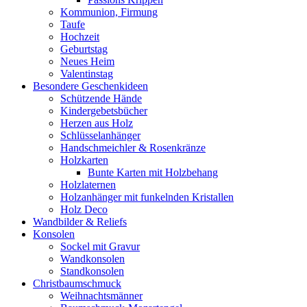
Kommunion, Firmung
Taufe
Hochzeit
Geburtstag
Neues Heim
Valentinstag
Besondere Geschenkideen
Schützende Hände
Kindergebetsbücher
Herzen aus Holz
Schlüsselanhänger
Handschmeichler & Rosenkränze
Holzkarten
Bunte Karten mit Holzbehang
Holzlaternen
Holzanhänger mit funkelnden Kristallen
Holz Deco
Wandbilder & Reliefs
Konsolen
Sockel mit Gravur
Wandkonsolen
Standkonsolen
Christbaumschmuck
Weihnachtsmänner