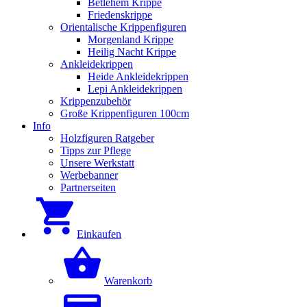
Betlehem Krippe
Friedenskrippe
Orientalische Krippenfiguren
Morgenland Krippe
Heilig Nacht Krippe
Ankleidekrippen
Heide Ankleidekrippen
Lepi Ankleidekrippen
Krippenzubehör
Große Krippenfiguren 100cm
Info
Holzfiguren Ratgeber
Tipps zur Pflege
Unsere Werkstatt
Werbebanner
Partnerseiten
Einkaufen
Warenkorb