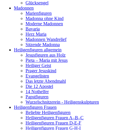
Glücksengel
Madonnen
Marienfiguren
Madonna ohne Kind
Moderne Madonnen
Bavaria
Herz Maria
Madonnen Wandrelief
Sitzende Madonna
Heiligenfiguren allgemein
Jesusfiguren aus Holz
Pieta – Maria mit Jesus
Heiliger Geist
Prager Jesuskind
Evangelisten
Das letzte Abendmahl
Die 12 Apostel
14 Nothelfer
Papstfiguren
Wurzelschnitzerein - Heiligenskulpturen
Heiligenfiguren Frauen
Beliebte Heiligenfiguren
Heiligenfiguren Frauen A–B–C
Heiligenfiguren Frauen D-E-F
Heiligenfiguren Frauen G-H-I