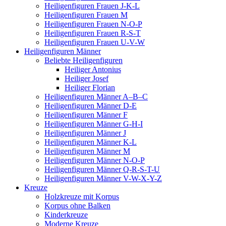
Heiligenfiguren Frauen J-K-L
Heiligenfiguren Frauen M
Heiligenfiguren Frauen N-O-P
Heiligenfiguren Frauen R-S-T
Heiligenfiguren Frauen U-V-W
Heiligenfiguren Männer
Beliebte Heiligenfiguren
Heiliger Antonius
Heiliger Josef
Heiliger Florian
Heiligenfiguren Männer A–B–C
Heiligenfiguren Männer D-E
Heiligenfiguren Männer F
Heiligenfiguren Männer G-H-I
Heiligenfiguren Männer J
Heiligenfiguren Männer K-L
Heiligenfiguren Männer M
Heiligenfiguren Männer N-O-P
Heiligenfiguren Männer Q-R-S-T-U
Heiligenfiguren Männer V-W-X-Y-Z
Kreuze
Holzkreuze mit Korpus
Korpus ohne Balken
Kinderkreuze
Moderne Kreuze