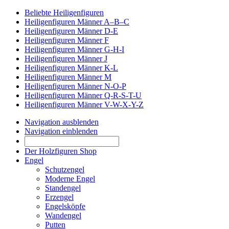
Beliebte Heiligenfiguren
Heiligenfiguren Männer A–B–C
Heiligenfiguren Männer D-E
Heiligenfiguren Männer F
Heiligenfiguren Männer G-H-I
Heiligenfiguren Männer J
Heiligenfiguren Männer K-L
Heiligenfiguren Männer M
Heiligenfiguren Männer N-O-P
Heiligenfiguren Männer Q-R-S-T-U
Heiligenfiguren Männer V-W-X-Y-Z
Navigation ausblenden
Navigation einblenden
Der Holzfiguren Shop
Engel
Schutzengel
Moderne Engel
Standengel
Erzengel
Engelsköpfe
Wandengel
Putten