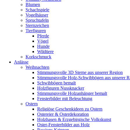
Blumen
Schachspiele
Vogelhäuser
Spruchtafeln
Sternzeichen
Tierfiguren
Pferde
Vögel
Hunde
Wildtiere
Korkschmuck
Anlässe
Weihnachten
Stimmungsvolle 3D Sterne aus unserer Region
Stimmungsvolle Holz-Schwibbögen aus unserer R
Schwibbögen bemalt
Holzfiguren Nussknacker
Stimmungsvolle Holzanhänger bemalt
Fensterbilder mit Beleuchtung
Ostern
Religiöse Geschenkideen zu Ostern
Ostereier & Osterdekoration
Holzhasen & Erzgebirgische Volkskunst
Oster-Fensterbilder aus Holz
Passions Krippen