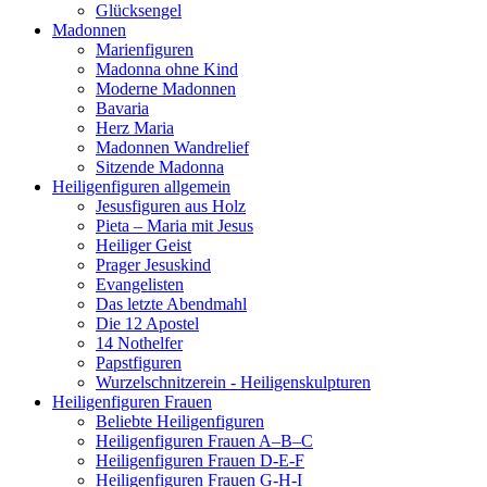
Glücksengel
Madonnen
Marienfiguren
Madonna ohne Kind
Moderne Madonnen
Bavaria
Herz Maria
Madonnen Wandrelief
Sitzende Madonna
Heiligenfiguren allgemein
Jesusfiguren aus Holz
Pieta – Maria mit Jesus
Heiliger Geist
Prager Jesuskind
Evangelisten
Das letzte Abendmahl
Die 12 Apostel
14 Nothelfer
Papstfiguren
Wurzelschnitzerein - Heiligenskulpturen
Heiligenfiguren Frauen
Beliebte Heiligenfiguren
Heiligenfiguren Frauen A–B–C
Heiligenfiguren Frauen D-E-F
Heiligenfiguren Frauen G-H-I