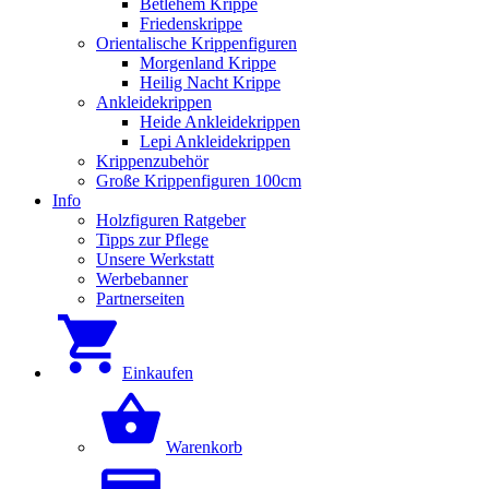
Betlehem Krippe
Friedenskrippe
Orientalische Krippenfiguren
Morgenland Krippe
Heilig Nacht Krippe
Ankleidekrippen
Heide Ankleidekrippen
Lepi Ankleidekrippen
Krippenzubehör
Große Krippenfiguren 100cm
Info
Holzfiguren Ratgeber
Tipps zur Pflege
Unsere Werkstatt
Werbebanner
Partnerseiten
Einkaufen
Warenkorb