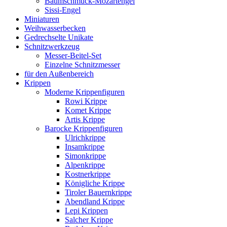
Baumschmuck-Mozartengel
Sissi-Engel
Miniaturen
Weihwasserbecken
Gedrechselte Unikate
Schnitzwerkzeug
Messer-Beitel-Set
Einzelne Schnitzmesser
für den Außenbereich
Krippen
Moderne Krippenfiguren
Rowi Krippe
Komet Krippe
Artis Krippe
Barocke Krippenfiguren
Ulrichkrippe
Insamkrippe
Simonkrippe
Alpenkrippe
Kostnerkrippe
Königliche Krippe
Tiroler Bauernkrippe
Abendland Krippe
Lepi Krippen
Salcher Krippe