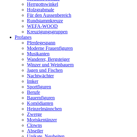
Herrgottswinkel
Holzgrabmale
Für den Aussenbereich
Rundstammkreuze
WEFA-WOOD
Kreuzigungsgruppen
Profanes
Pferdegespann
Moderne Frauenfiguren
Musikanten
Wanderer, Bergsteiger
Winzer und Weinbauern
Jagen und Fischen
Nachtwächter
Imker
Sportfiguren
Berufe
Bauernfiguren
Komödianten
Heinzelmännchen
Zwerge
Moriskentänzer
Clowns
Abseiler
Unikate, Neuheiten