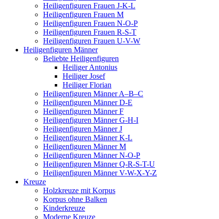
Heiligenfiguren Frauen J-K-L
Heiligenfiguren Frauen M
Heiligenfiguren Frauen N-O-P
Heiligenfiguren Frauen R-S-T
Heiligenfiguren Frauen U-V-W
Heiligenfiguren Männer
Beliebte Heiligenfiguren
Heiliger Antonius
Heiliger Josef
Heiliger Florian
Heiligenfiguren Männer A–B–C
Heiligenfiguren Männer D-E
Heiligenfiguren Männer F
Heiligenfiguren Männer G-H-I
Heiligenfiguren Männer J
Heiligenfiguren Männer K-L
Heiligenfiguren Männer M
Heiligenfiguren Männer N-O-P
Heiligenfiguren Männer Q-R-S-T-U
Heiligenfiguren Männer V-W-X-Y-Z
Kreuze
Holzkreuze mit Korpus
Korpus ohne Balken
Kinderkreuze
Moderne Kreuze