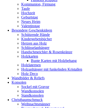
Kommunion, Firmung
Taufe
Hochzeit
Geburtstag
Neues Heim
Valentinstag
Besondere Geschenkideen
Schützende Hände
Kindergebetsbücher
Herzen aus Holz
Schlüsselanhänger
Handschmeichler & Rosenkränze
Holzkarten
Bunte Karten mit Holzbehang
Holzlaternen
Holzanhänger mit funkelnden Kristallen
Holz Deco
Wandbilder & Reliefs
Konsolen
Sockel mit Gravur
Wandkonsolen
Standkonsolen
Christbaumschmuck
Weihnachtsmänner