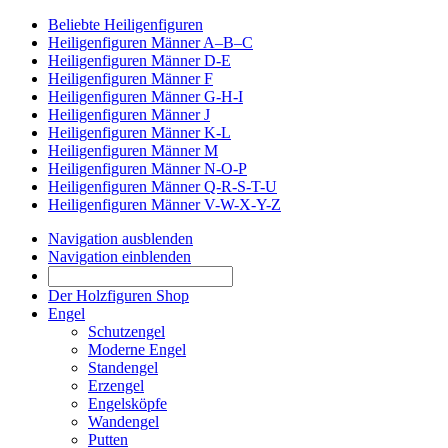
Beliebte Heiligenfiguren
Heiligenfiguren Männer A–B–C
Heiligenfiguren Männer D-E
Heiligenfiguren Männer F
Heiligenfiguren Männer G-H-I
Heiligenfiguren Männer J
Heiligenfiguren Männer K-L
Heiligenfiguren Männer M
Heiligenfiguren Männer N-O-P
Heiligenfiguren Männer Q-R-S-T-U
Heiligenfiguren Männer V-W-X-Y-Z
Navigation ausblenden
Navigation einblenden
Der Holzfiguren Shop
Engel
Schutzengel
Moderne Engel
Standengel
Erzengel
Engelsköpfe
Wandengel
Putten