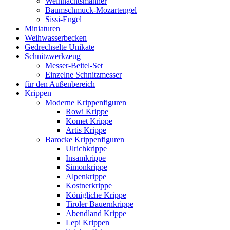
Weihnachtsmänner
Baumschmuck-Mozartengel
Sissi-Engel
Miniaturen
Weihwasserbecken
Gedrechselte Unikate
Schnitzwerkzeug
Messer-Beitel-Set
Einzelne Schnitzmesser
für den Außenbereich
Krippen
Moderne Krippenfiguren
Rowi Krippe
Komet Krippe
Artis Krippe
Barocke Krippenfiguren
Ulrichkrippe
Insamkrippe
Simonkrippe
Alpenkrippe
Kostnerkrippe
Königliche Krippe
Tiroler Bauernkrippe
Abendland Krippe
Lepi Krippen