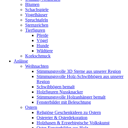
Blumen
Schachspiele
Vogelhäuser
Spruchtafeln
Sternzeichen
Tierfiguren
Pferde
Vögel
Hunde
Wildtiere
Korkschmuck
Anlässe
Weihnachten
Stimmungsvolle 3D Sterne aus unserer Region
Stimmungsvolle Holz-Schwibbögen aus unserer
Region
Schwibbögen bemalt
Holzfiguren Nussknacker
Stimmungsvolle Holzanhänger bemalt
Fensterbilder mit Beleuchtung
Ostern
Religiöse Geschenkideen zu Ostern
Ostereier & Osterdekoration
Holzhasen & Erzgebirgische Volkskunst
Oster-Fensterbilder aus Holz