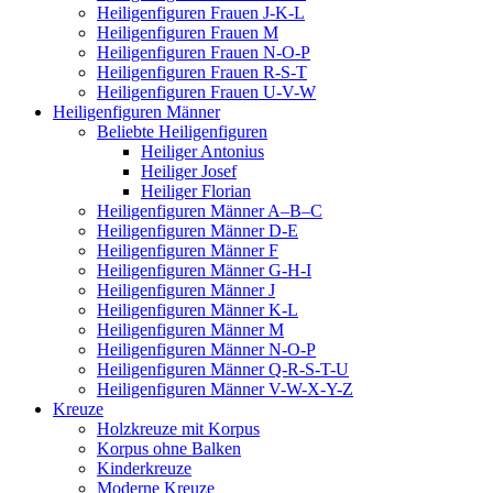
Heiligenfiguren Frauen J-K-L
Heiligenfiguren Frauen M
Heiligenfiguren Frauen N-O-P
Heiligenfiguren Frauen R-S-T
Heiligenfiguren Frauen U-V-W
Heiligenfiguren Männer
Beliebte Heiligenfiguren
Heiliger Antonius
Heiliger Josef
Heiliger Florian
Heiligenfiguren Männer A–B–C
Heiligenfiguren Männer D-E
Heiligenfiguren Männer F
Heiligenfiguren Männer G-H-I
Heiligenfiguren Männer J
Heiligenfiguren Männer K-L
Heiligenfiguren Männer M
Heiligenfiguren Männer N-O-P
Heiligenfiguren Männer Q-R-S-T-U
Heiligenfiguren Männer V-W-X-Y-Z
Kreuze
Holzkreuze mit Korpus
Korpus ohne Balken
Kinderkreuze
Moderne Kreuze