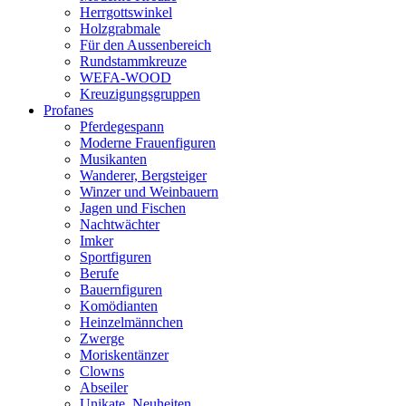
Herrgottswinkel
Holzgrabmale
Für den Aussenbereich
Rundstammkreuze
WEFA-WOOD
Kreuzigungsgruppen
Profanes
Pferdegespann
Moderne Frauenfiguren
Musikanten
Wanderer, Bergsteiger
Winzer und Weinbauern
Jagen und Fischen
Nachtwächter
Imker
Sportfiguren
Berufe
Bauernfiguren
Komödianten
Heinzelmännchen
Zwerge
Moriskentänzer
Clowns
Abseiler
Unikate, Neuheiten