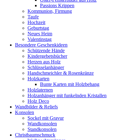
Passions Krippen
Kommunion, Firmung
Taufe
Hochzeit
Geburtstag
Neues Heim
Valentinstag
Besondere Geschenkideen
Schützende Hände
Kindergebetsbücher
Herzen aus Holz
Schlüsselanhänger
Handschmeichler & Rosenkränze
Holzkarten
Bunte Karten mit Holzbehang
Holzlaternen
Holzanhänger mit funkelnden Kristallen
Holz Deco
Wandbilder & Reliefs
Konsolen
Sockel mit Gravur
Wandkonsolen
Standkonsolen
Christbaumschmuck