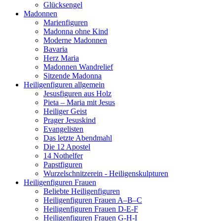
Glücksengel
Madonnen
Marienfiguren
Madonna ohne Kind
Moderne Madonnen
Bavaria
Herz Maria
Madonnen Wandrelief
Sitzende Madonna
Heiligenfiguren allgemein
Jesusfiguren aus Holz
Pieta – Maria mit Jesus
Heiliger Geist
Prager Jesuskind
Evangelisten
Das letzte Abendmahl
Die 12 Apostel
14 Nothelfer
Papstfiguren
Wurzelschnitzerein - Heiligenskulpturen
Heiligenfiguren Frauen
Beliebte Heiligenfiguren
Heiligenfiguren Frauen A–B–C
Heiligenfiguren Frauen D-E-F
Heiligenfiguren Frauen G-H-I