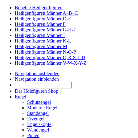
Beliebte Heiligenfiguren
Heiligenfiguren Männer A–B–C
Heiligenfiguren Männer D-E
Heiligenfiguren Männer F
Heiligenfiguren Männer G-H-I
Heiligenfiguren Männer J
Heiligenfiguren Männer K-L
Heiligenfiguren Männer M
Heiligenfiguren Männer N-O-P
Heiligenfiguren Männer Q-R-S-T-U
Heiligenfiguren Männer V-W-X-Y-Z
Navigation ausblenden
Navigation einblenden
Der Holzfiguren Shop
Engel
Schutzengel
Moderne Engel
Standengel
Erzengel
Engelsköpfe
Wandengel
Putten