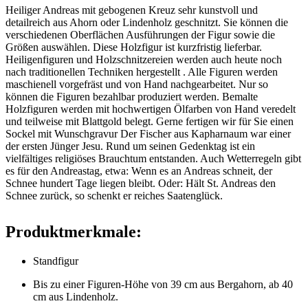
Heiliger Andreas mit gebogenen Kreuz sehr kunstvoll und
detailreich aus Ahorn oder Lindenholz geschnitzt. Sie können die
verschiedenen Oberflächen Ausführungen der Figur sowie die
Größen auswählen. Diese Holzfigur ist kurzfristig lieferbar.
Heiligenfiguren und Holzschnitzereien werden auch heute noch
nach traditionellen Techniken hergestellt . Alle Figuren werden
maschienell vorgefräst und von Hand nachgearbeitet. Nur so
können die Figuren bezahlbar produziert werden. Bemalte
Holzfiguren werden mit hochwertigen Ölfarben von Hand veredelt
und teilweise mit Blattgold belegt. Gerne fertigen wir für Sie einen
Sockel mit Wunschgravur Der Fischer aus Kapharnaum war einer
der ersten Jünger Jesu. Rund um seinen Gedenktag ist ein
vielfältiges religiöses Brauchtum entstanden. Auch Wetterregeln gibt
es für den Andreastag, etwa: Wenn es an Andreas schneit, der
Schnee hundert Tage liegen bleibt. Oder: Hält St. Andreas den
Schnee zurück, so schenkt er reiches Saatenglück.
Produktmerkmale:
Standfigur
Bis zu einer Figuren-Höhe von 39 cm aus Bergahorn, ab 40
cm aus Lindenholz.