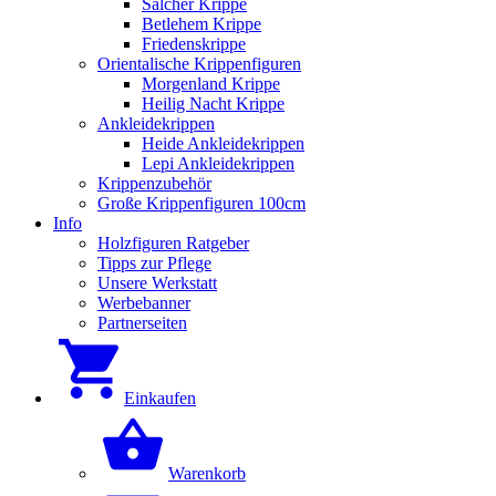
Salcher Krippe
Betlehem Krippe
Friedenskrippe
Orientalische Krippenfiguren
Morgenland Krippe
Heilig Nacht Krippe
Ankleidekrippen
Heide Ankleidekrippen
Lepi Ankleidekrippen
Krippenzubehör
Große Krippenfiguren 100cm
Info
Holzfiguren Ratgeber
Tipps zur Pflege
Unsere Werkstatt
Werbebanner
Partnerseiten
Einkaufen
Warenkorb