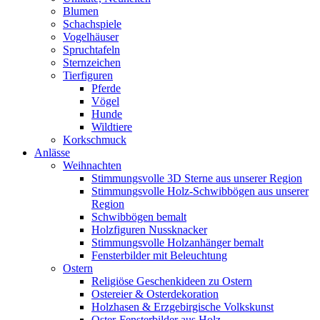
Blumen
Schachspiele
Vogelhäuser
Spruchtafeln
Sternzeichen
Tierfiguren
Pferde
Vögel
Hunde
Wildtiere
Korkschmuck
Anlässe
Weihnachten
Stimmungsvolle 3D Sterne aus unserer Region
Stimmungsvolle Holz-Schwibbögen aus unserer
Region
Schwibbögen bemalt
Holzfiguren Nussknacker
Stimmungsvolle Holzanhänger bemalt
Fensterbilder mit Beleuchtung
Ostern
Religiöse Geschenkideen zu Ostern
Ostereier & Osterdekoration
Holzhasen & Erzgebirgische Volkskunst
Oster-Fensterbilder aus Holz