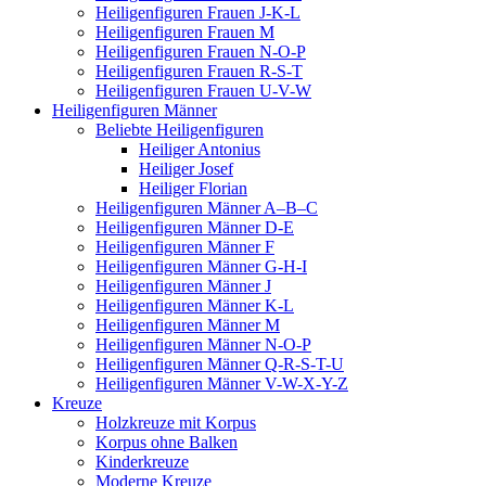
Heiligenfiguren Frauen J-K-L
Heiligenfiguren Frauen M
Heiligenfiguren Frauen N-O-P
Heiligenfiguren Frauen R-S-T
Heiligenfiguren Frauen U-V-W
Heiligenfiguren Männer
Beliebte Heiligenfiguren
Heiliger Antonius
Heiliger Josef
Heiliger Florian
Heiligenfiguren Männer A–B–C
Heiligenfiguren Männer D-E
Heiligenfiguren Männer F
Heiligenfiguren Männer G-H-I
Heiligenfiguren Männer J
Heiligenfiguren Männer K-L
Heiligenfiguren Männer M
Heiligenfiguren Männer N-O-P
Heiligenfiguren Männer Q-R-S-T-U
Heiligenfiguren Männer V-W-X-Y-Z
Kreuze
Holzkreuze mit Korpus
Korpus ohne Balken
Kinderkreuze
Moderne Kreuze