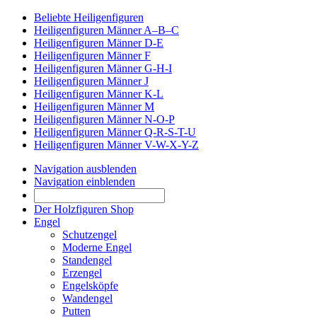
Beliebte Heiligenfiguren
Heiligenfiguren Männer A–B–C
Heiligenfiguren Männer D-E
Heiligenfiguren Männer F
Heiligenfiguren Männer G-H-I
Heiligenfiguren Männer J
Heiligenfiguren Männer K-L
Heiligenfiguren Männer M
Heiligenfiguren Männer N-O-P
Heiligenfiguren Männer Q-R-S-T-U
Heiligenfiguren Männer V-W-X-Y-Z
Navigation ausblenden
Navigation einblenden
Der Holzfiguren Shop
Engel
Schutzengel
Moderne Engel
Standengel
Erzengel
Engelsköpfe
Wandengel
Putten