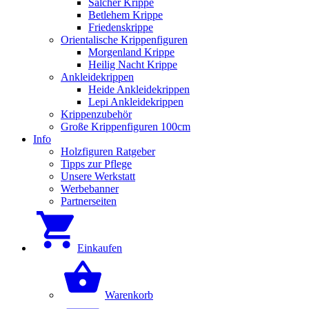
Salcher Krippe
Betlehem Krippe
Friedenskrippe
Orientalische Krippenfiguren
Morgenland Krippe
Heilig Nacht Krippe
Ankleidekrippen
Heide Ankleidekrippen
Lepi Ankleidekrippen
Krippenzubehör
Große Krippenfiguren 100cm
Info
Holzfiguren Ratgeber
Tipps zur Pflege
Unsere Werkstatt
Werbebanner
Partnerseiten
Einkaufen
Warenkorb