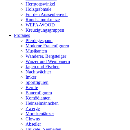
Herrgottswinkel
Holzgrabmale
Für den Aussenbereich
Rundstammkreuze
WEFA-WOOD
Kreuzigungsgruppen
Profanes
Pferdegespann
Moderne Frauenfiguren
Musikanten
Wanderer, Bergsteiger
Winzer und Weinbauern
Jagen und Fischen
Nachtwächter
Imker
Sportfiguren
Berufe
Bauernfiguren
Komödianten
Heinzelmännchen
Zwerge
Moriskentänzer
Clowns
Abseiler
Unikate, Neuheiten