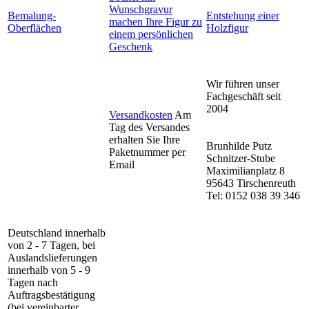
Wunschgravur
Bemalung-
Entstehung einer
machen Ihre Figur zu
Oberflächen
Holzfigur
einem persönlichen
Geschenk
Wir führen unser
Fachgeschäft seit
2004
Versandkosten
Am
Tag des Versandes
erhalten Sie Ihre
Brunhilde Putz
Paketnummer per
Schnitzer-Stube
Email
Maximilianplatz 8
95643 Tirschenreuth
Tel: 0152 038 39 346
Deutschland innerhalb
von 2 - 7 Tagen, bei
Auslandslieferungen
innerhalb von 5 - 9
Tagen nach
Auftragsbestätigung
(bei vereinbarter