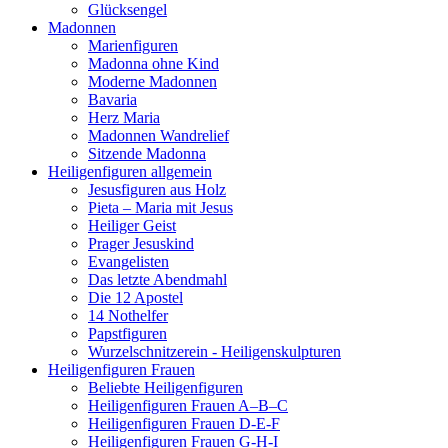
Glücksengel
Madonnen
Marienfiguren
Madonna ohne Kind
Moderne Madonnen
Bavaria
Herz Maria
Madonnen Wandrelief
Sitzende Madonna
Heiligenfiguren allgemein
Jesusfiguren aus Holz
Pieta – Maria mit Jesus
Heiliger Geist
Prager Jesuskind
Evangelisten
Das letzte Abendmahl
Die 12 Apostel
14 Nothelfer
Papstfiguren
Wurzelschnitzerein - Heiligenskulpturen
Heiligenfiguren Frauen
Beliebte Heiligenfiguren
Heiligenfiguren Frauen A–B–C
Heiligenfiguren Frauen D-E-F
Heiligenfiguren Frauen G-H-I