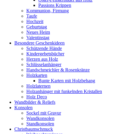
Passions Krippen
Kommunion, Firmung
Taufe
Hochzeit
Geburtstag
Neues Heim
Valentinstag
Besondere Geschenkideen
Schützende Hände
Kindergebetsbücher
Herzen aus Holz
Schlüsselanhänger
Handschmeichler & Rosenkränze
Holzkarten
Bunte Karten mit Holzbehang
Holzlaternen
Holzanhänger mit funkelnden Kristallen
Holz Deco
Wandbilder & Reliefs
Konsolen
Sockel mit Gravur
Wandkonsolen
Standkonsolen
Christbaumschmuck