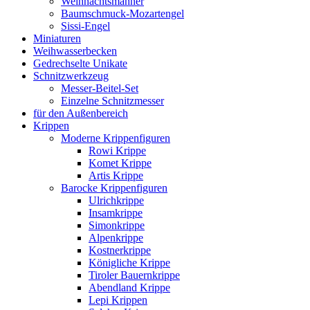
Weihnachtsmänner
Baumschmuck-Mozartengel
Sissi-Engel
Miniaturen
Weihwasserbecken
Gedrechselte Unikate
Schnitzwerkzeug
Messer-Beitel-Set
Einzelne Schnitzmesser
für den Außenbereich
Krippen
Moderne Krippenfiguren
Rowi Krippe
Komet Krippe
Artis Krippe
Barocke Krippenfiguren
Ulrichkrippe
Insamkrippe
Simonkrippe
Alpenkrippe
Kostnerkrippe
Königliche Krippe
Tiroler Bauernkrippe
Abendland Krippe
Lepi Krippen