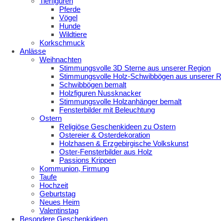
Tierfiguren
Pferde
Vögel
Hunde
Wildtiere
Korkschmuck
Anlässe
Weihnachten
Stimmungsvolle 3D Sterne aus unserer Region
Stimmungsvolle Holz-Schwibbögen aus unserer R
Schwibbögen bemalt
Holzfiguren Nussknacker
Stimmungsvolle Holzanhänger bemalt
Fensterbilder mit Beleuchtung
Ostern
Religiöse Geschenkideen zu Ostern
Ostereier & Osterdekoration
Holzhasen & Erzgebirgische Volkskunst
Oster-Fensterbilder aus Holz
Passions Krippen
Kommunion, Firmung
Taufe
Hochzeit
Geburtstag
Neues Heim
Valentinstag
Besondere Geschenkideen