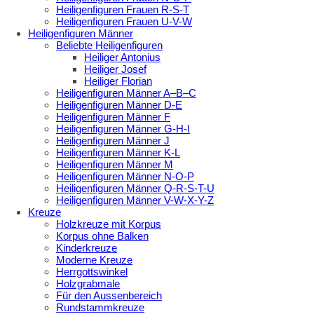
Heiligenfiguren Frauen R-S-T
Heiligenfiguren Frauen U-V-W
Heiligenfiguren Männer
Beliebte Heiligenfiguren
Heiliger Antonius
Heiliger Josef
Heiliger Florian
Heiligenfiguren Männer A–B–C
Heiligenfiguren Männer D-E
Heiligenfiguren Männer F
Heiligenfiguren Männer G-H-I
Heiligenfiguren Männer J
Heiligenfiguren Männer K-L
Heiligenfiguren Männer M
Heiligenfiguren Männer N-O-P
Heiligenfiguren Männer Q-R-S-T-U
Heiligenfiguren Männer V-W-X-Y-Z
Kreuze
Holzkreuze mit Korpus
Korpus ohne Balken
Kinderkreuze
Moderne Kreuze
Herrgottswinkel
Holzgrabmale
Für den Aussenbereich
Rundstammkreuze