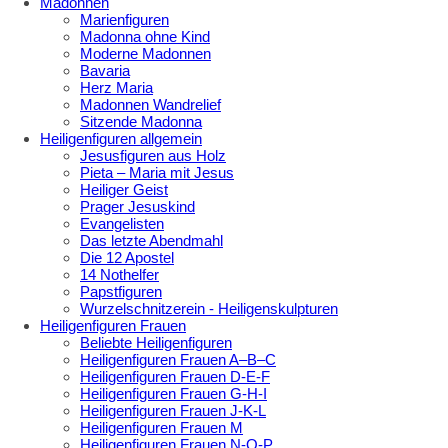
Madonnen
Marienfiguren
Madonna ohne Kind
Moderne Madonnen
Bavaria
Herz Maria
Madonnen Wandrelief
Sitzende Madonna
Heiligenfiguren allgemein
Jesusfiguren aus Holz
Pieta – Maria mit Jesus
Heiliger Geist
Prager Jesuskind
Evangelisten
Das letzte Abendmahl
Die 12 Apostel
14 Nothelfer
Papstfiguren
Wurzelschnitzerein - Heiligenskulpturen
Heiligenfiguren Frauen
Beliebte Heiligenfiguren
Heiligenfiguren Frauen A–B–C
Heiligenfiguren Frauen D-E-F
Heiligenfiguren Frauen G-H-I
Heiligenfiguren Frauen J-K-L
Heiligenfiguren Frauen M
Heiligenfiguren Frauen N-O-P