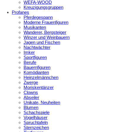
WEFA-WOOD
Kreuzigungsgruppen
Profanes
Pferdegespann
Moderne Frauenfiguren
Musikanten
Wanderer, Bergsteiger
Winzer und Weinbauern
Jagen und Fischen
Nachtwächter
Imker
Sportfiguren
Berufe
Bauernfiguren
Komödianten
Heinzelmännchen
Zwerge
Moriskentänzer
Clowns
Abseiler
Unikate, Neuheiten
Blumen
Schachspiele
Vogelhäuser
Spruchtafeln
Sternzeichen