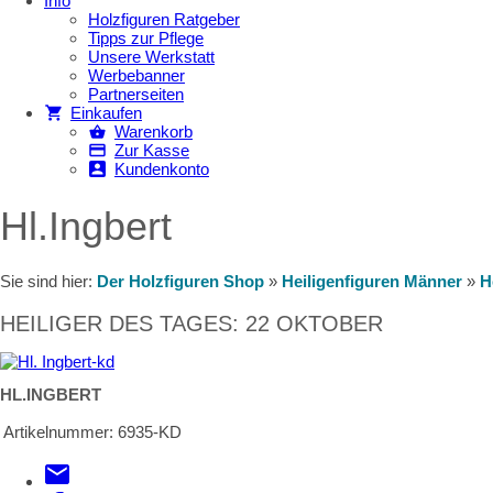
Info
Holzfiguren Ratgeber
Tipps zur Pflege
Unsere Werkstatt
Werbebanner
Partnerseiten
Einkaufen
Warenkorb
Zur Kasse
Kundenkonto
Hl.Ingbert
Sie sind hier:
Der Holzfiguren Shop
»
Heiligenfiguren Männer
»
H
HEILIGER DES TAGES: 22 OKTOBER
HL.INGBERT
Artikelnummer:
6935-KD