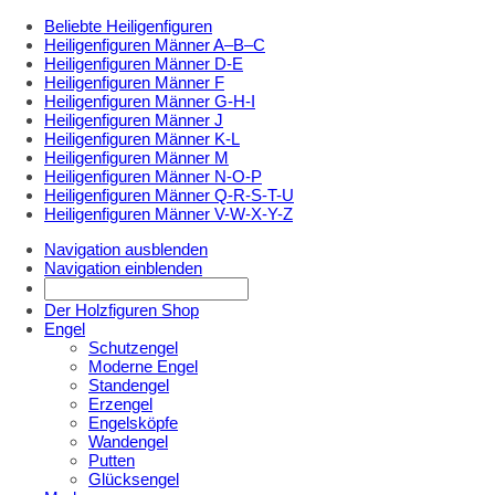
Beliebte Heiligenfiguren
Heiligenfiguren Männer A–B–C
Heiligenfiguren Männer D-E
Heiligenfiguren Männer F
Heiligenfiguren Männer G-H-I
Heiligenfiguren Männer J
Heiligenfiguren Männer K-L
Heiligenfiguren Männer M
Heiligenfiguren Männer N-O-P
Heiligenfiguren Männer Q-R-S-T-U
Heiligenfiguren Männer V-W-X-Y-Z
Navigation ausblenden
Navigation einblenden
Der Holzfiguren Shop
Engel
Schutzengel
Moderne Engel
Standengel
Erzengel
Engelsköpfe
Wandengel
Putten
Glücksengel