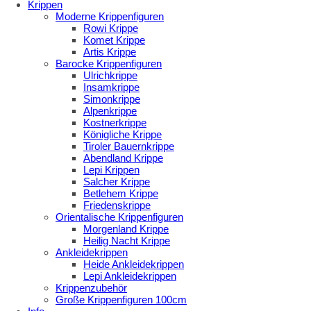
Krippen
Moderne Krippenfiguren
Rowi Krippe
Komet Krippe
Artis Krippe
Barocke Krippenfiguren
Ulrichkrippe
Insamkrippe
Simonkrippe
Alpenkrippe
Kostnerkrippe
Königliche Krippe
Tiroler Bauernkrippe
Abendland Krippe
Lepi Krippen
Salcher Krippe
Betlehem Krippe
Friedenskrippe
Orientalische Krippenfiguren
Morgenland Krippe
Heilig Nacht Krippe
Ankleidekrippen
Heide Ankleidekrippen
Lepi Ankleidekrippen
Krippenzubehör
Große Krippenfiguren 100cm