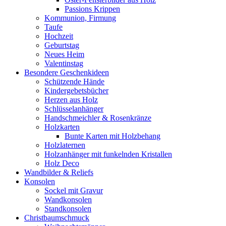
Passions Krippen
Kommunion, Firmung
Taufe
Hochzeit
Geburtstag
Neues Heim
Valentinstag
Besondere Geschenkideen
Schützende Hände
Kindergebetsbücher
Herzen aus Holz
Schlüsselanhänger
Handschmeichler & Rosenkränze
Holzkarten
Bunte Karten mit Holzbehang
Holzlaternen
Holzanhänger mit funkelnden Kristallen
Holz Deco
Wandbilder & Reliefs
Konsolen
Sockel mit Gravur
Wandkonsolen
Standkonsolen
Christbaumschmuck