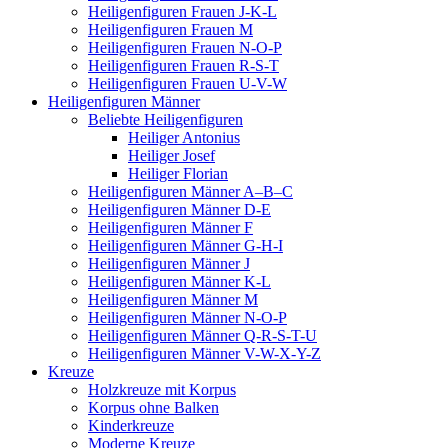
Heiligenfiguren Frauen J-K-L
Heiligenfiguren Frauen M
Heiligenfiguren Frauen N-O-P
Heiligenfiguren Frauen R-S-T
Heiligenfiguren Frauen U-V-W
Heiligenfiguren Männer
Beliebte Heiligenfiguren
Heiliger Antonius
Heiliger Josef
Heiliger Florian
Heiligenfiguren Männer A–B–C
Heiligenfiguren Männer D-E
Heiligenfiguren Männer F
Heiligenfiguren Männer G-H-I
Heiligenfiguren Männer J
Heiligenfiguren Männer K-L
Heiligenfiguren Männer M
Heiligenfiguren Männer N-O-P
Heiligenfiguren Männer Q-R-S-T-U
Heiligenfiguren Männer V-W-X-Y-Z
Kreuze
Holzkreuze mit Korpus
Korpus ohne Balken
Kinderkreuze
Moderne Kreuze