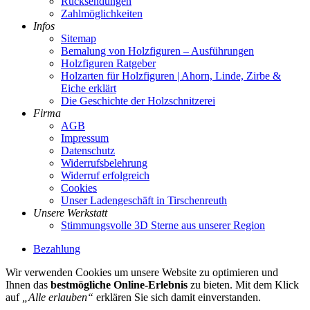
Rücksendungen
Zahlmöglichkeiten
Infos
Sitemap
Bemalung von Holzfiguren – Ausführungen
Holzfiguren Ratgeber
Holzarten für Holzfiguren | Ahorn, Linde, Zirbe &
Eiche erklärt
Die Geschichte der Holzschnitzerei
Firma
AGB
Impressum
Datenschutz
Widerrufsbelehrung
Widerruf erfolgreich
Cookies
Unser Ladengeschäft in Tirschenreuth
Unsere Werkstatt
Stimmungsvolle 3D Sterne aus unserer Region
Bezahlung
Wir verwenden Cookies um unsere Website zu optimieren und
Ihnen das
bestmögliche Online-Erlebnis
zu bieten. Mit dem Klick
auf
„Alle erlauben“
erklären Sie sich damit einverstanden.