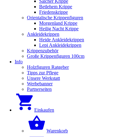
Salcher Krippe
Betlehem Krippe
Friedenskrippe
Orientalische Krippenfiguren
Morgenland Krippe
Heilig Nacht Krippe
Ankleidekrippen
Heide Ankleidekrippen
Lepi Ankleidekrippen
Krippenzubehör
Große Krippenfiguren 100cm
Info
Holzfiguren Ratgeber
Tipps zur Pflege
Unsere Werkstatt
Werbebanner
Partnerseiten
Einkaufen
Warenkorb