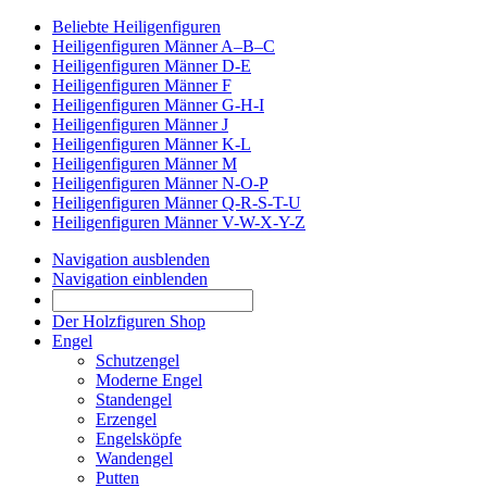
Beliebte Heiligenfiguren
Heiligenfiguren Männer A–B–C
Heiligenfiguren Männer D-E
Heiligenfiguren Männer F
Heiligenfiguren Männer G-H-I
Heiligenfiguren Männer J
Heiligenfiguren Männer K-L
Heiligenfiguren Männer M
Heiligenfiguren Männer N-O-P
Heiligenfiguren Männer Q-R-S-T-U
Heiligenfiguren Männer V-W-X-Y-Z
Navigation ausblenden
Navigation einblenden
Der Holzfiguren Shop
Engel
Schutzengel
Moderne Engel
Standengel
Erzengel
Engelsköpfe
Wandengel
Putten