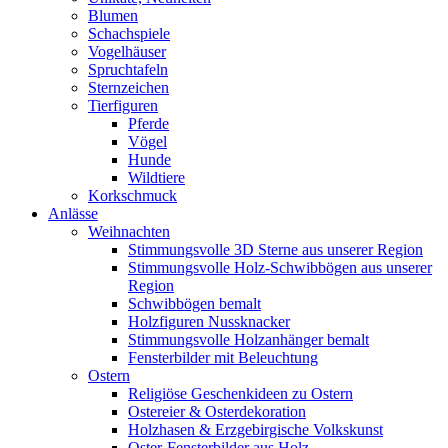
Blumen
Schachspiele
Vogelhäuser
Spruchtafeln
Sternzeichen
Tierfiguren
Pferde
Vögel
Hunde
Wildtiere
Korkschmuck
Anlässe
Weihnachten
Stimmungsvolle 3D Sterne aus unserer Region
Stimmungsvolle Holz-Schwibbögen aus unserer
Region
Schwibbögen bemalt
Holzfiguren Nussknacker
Stimmungsvolle Holzanhänger bemalt
Fensterbilder mit Beleuchtung
Ostern
Religiöse Geschenkideen zu Ostern
Ostereier & Osterdekoration
Holzhasen & Erzgebirgische Volkskunst
Oster-Fensterbilder aus Holz