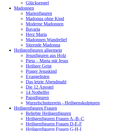
Glücksengel
Madonnen
Marienfiguren
Madonna ohne Kind
Moderne Madonnen
Bavaria
Herz Maria
Madonnen Wandrelief
Sitzende Madonna
Heiligenfiguren allgemein
Jesusfiguren aus Holz
Pieta – Maria mit Jesus
Heiliger Geist
Prager Jesuskind
Evangelisten
Das letzte Abendmahl
Die 12 Apostel
14 Nothelfer
Papstfiguren
Wurzelschnitzerein - Heiligenskulpturen
Heiligenfiguren Frauen
Beliebte Heiligenfiguren
Heiligenfiguren Frauen A–B–C
Heiligenfiguren Frauen D-E-F
Heiligenfiguren Frauen G-H-I