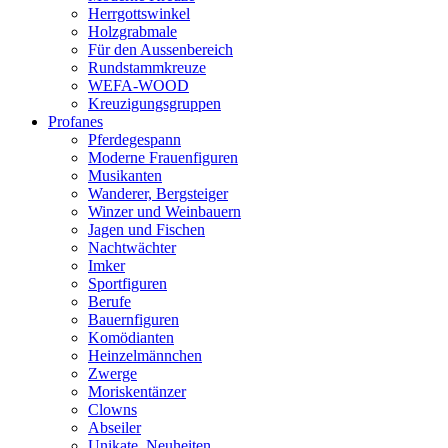
Herrgottswinkel
Holzgrabmale
Für den Aussenbereich
Rundstammkreuze
WEFA-WOOD
Kreuzigungsgruppen
Profanes
Pferdegespann
Moderne Frauenfiguren
Musikanten
Wanderer, Bergsteiger
Winzer und Weinbauern
Jagen und Fischen
Nachtwächter
Imker
Sportfiguren
Berufe
Bauernfiguren
Komödianten
Heinzelmännchen
Zwerge
Moriskentänzer
Clowns
Abseiler
Unikate, Neuheiten