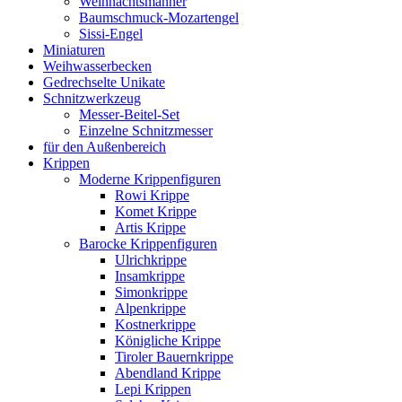
Weihnachtsmänner
Baumschmuck-Mozartengel
Sissi-Engel
Miniaturen
Weihwasserbecken
Gedrechselte Unikate
Schnitzwerkzeug
Messer-Beitel-Set
Einzelne Schnitzmesser
für den Außenbereich
Krippen
Moderne Krippenfiguren
Rowi Krippe
Komet Krippe
Artis Krippe
Barocke Krippenfiguren
Ulrichkrippe
Insamkrippe
Simonkrippe
Alpenkrippe
Kostnerkrippe
Königliche Krippe
Tiroler Bauernkrippe
Abendland Krippe
Lepi Krippen