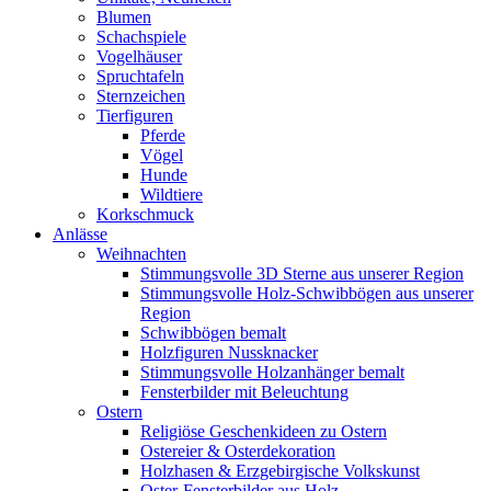
Blumen
Schachspiele
Vogelhäuser
Spruchtafeln
Sternzeichen
Tierfiguren
Pferde
Vögel
Hunde
Wildtiere
Korkschmuck
Anlässe
Weihnachten
Stimmungsvolle 3D Sterne aus unserer Region
Stimmungsvolle Holz-Schwibbögen aus unserer
Region
Schwibbögen bemalt
Holzfiguren Nussknacker
Stimmungsvolle Holzanhänger bemalt
Fensterbilder mit Beleuchtung
Ostern
Religiöse Geschenkideen zu Ostern
Ostereier & Osterdekoration
Holzhasen & Erzgebirgische Volkskunst
Oster-Fensterbilder aus Holz