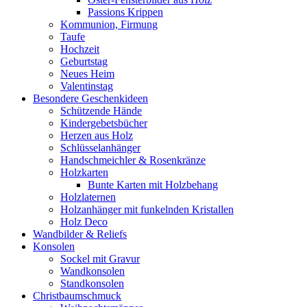
Passions Krippen
Kommunion, Firmung
Taufe
Hochzeit
Geburtstag
Neues Heim
Valentinstag
Besondere Geschenkideen
Schützende Hände
Kindergebetsbücher
Herzen aus Holz
Schlüsselanhänger
Handschmeichler & Rosenkränze
Holzkarten
Bunte Karten mit Holzbehang
Holzlaternen
Holzanhänger mit funkelnden Kristallen
Holz Deco
Wandbilder & Reliefs
Konsolen
Sockel mit Gravur
Wandkonsolen
Standkonsolen
Christbaumschmuck