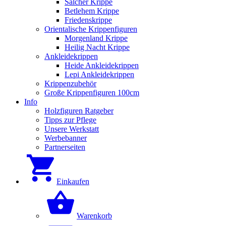
Salcher Krippe
Betlehem Krippe
Friedenskrippe
Orientalische Krippenfiguren
Morgenland Krippe
Heilig Nacht Krippe
Ankleidekrippen
Heide Ankleidekrippen
Lepi Ankleidekrippen
Krippenzubehör
Große Krippenfiguren 100cm
Info
Holzfiguren Ratgeber
Tipps zur Pflege
Unsere Werkstatt
Werbebanner
Partnerseiten
Einkaufen
Warenkorb