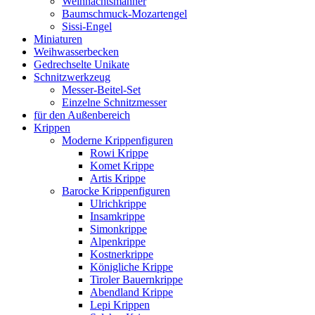
Weihnachtsmänner
Baumschmuck-Mozartengel
Sissi-Engel
Miniaturen
Weihwasserbecken
Gedrechselte Unikate
Schnitzwerkzeug
Messer-Beitel-Set
Einzelne Schnitzmesser
für den Außenbereich
Krippen
Moderne Krippenfiguren
Rowi Krippe
Komet Krippe
Artis Krippe
Barocke Krippenfiguren
Ulrichkrippe
Insamkrippe
Simonkrippe
Alpenkrippe
Kostnerkrippe
Königliche Krippe
Tiroler Bauernkrippe
Abendland Krippe
Lepi Krippen