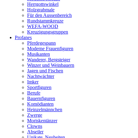
Herrgottswinkel
Holzgrabmale
Für den Aussenbereich
Rundstammkreuze
WEFA-WOOD
Kreuzigungsgruppen
Profanes
Pferdegespann
Moderne Frauenfiguren
Musikanten
Wanderer, Bergsteiger
Winzer und Weinbauern
Jagen und Fischen
Nachtwächter
Imker
Sportfiguren
Berufe
Bauernfiguren
Komödianten
Heinzelmännchen
Zwerge
Moriskentänzer
Clowns
Abseiler
Unikate, Neuheiten