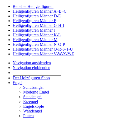
Beliebte Heiligenfiguren
Heiligenfiguren Männer A–B–C
Heiligenfiguren Männer D-E
Heiligenfiguren Männer F
Heiligenfiguren Männer G-H-I
Heiligenfiguren Männer J
Heiligenfiguren Männer K-L
Heiligenfiguren Männer M
Heiligenfiguren Männer N-O-P
Heiligenfiguren Männer Q-R-S-T-U
Heiligenfiguren Männer V-W-X-Y-Z
Navigation ausblenden
Navigation einblenden
Der Holzfiguren Shop
Engel
Schutzengel
Moderne Engel
Standengel
Erzengel
Engelsköpfe
Wandengel
Putten