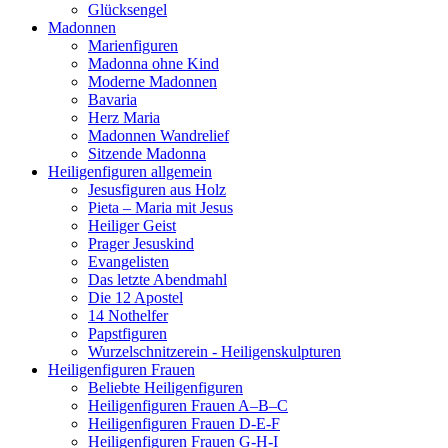
Glücksengel
Madonnen
Marienfiguren
Madonna ohne Kind
Moderne Madonnen
Bavaria
Herz Maria
Madonnen Wandrelief
Sitzende Madonna
Heiligenfiguren allgemein
Jesusfiguren aus Holz
Pieta – Maria mit Jesus
Heiliger Geist
Prager Jesuskind
Evangelisten
Das letzte Abendmahl
Die 12 Apostel
14 Nothelfer
Papstfiguren
Wurzelschnitzerein - Heiligenskulpturen
Heiligenfiguren Frauen
Beliebte Heiligenfiguren
Heiligenfiguren Frauen A–B–C
Heiligenfiguren Frauen D-E-F
Heiligenfiguren Frauen G-H-I