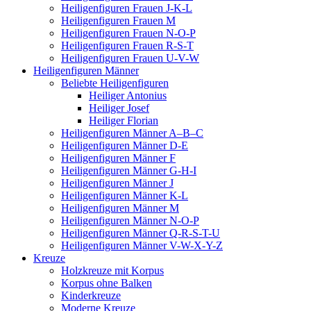
Heiligenfiguren Frauen J-K-L
Heiligenfiguren Frauen M
Heiligenfiguren Frauen N-O-P
Heiligenfiguren Frauen R-S-T
Heiligenfiguren Frauen U-V-W
Heiligenfiguren Männer
Beliebte Heiligenfiguren
Heiliger Antonius
Heiliger Josef
Heiliger Florian
Heiligenfiguren Männer A–B–C
Heiligenfiguren Männer D-E
Heiligenfiguren Männer F
Heiligenfiguren Männer G-H-I
Heiligenfiguren Männer J
Heiligenfiguren Männer K-L
Heiligenfiguren Männer M
Heiligenfiguren Männer N-O-P
Heiligenfiguren Männer Q-R-S-T-U
Heiligenfiguren Männer V-W-X-Y-Z
Kreuze
Holzkreuze mit Korpus
Korpus ohne Balken
Kinderkreuze
Moderne Kreuze