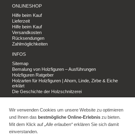
ONLINESHOP
Hilfe beim Kauf
Lieferzeit
Hilfe beim Kauf
Versandkosten
Rücksendungen
Zahlmöglichkeiten
INFOS
Sitemap
Bemalung von Holzfiguren – Ausführungen
Holzfiguren Ratgeber
Holzarten für Holzfiguren | Ahorn, Linde, Zirbe & Eiche
erklärt
Die Geschichte der Holzschnitzerei
FIRMA
Wir verwenden Cookies um unsere Website zu optimieren
AGB
Impressum
und Ihnen das
bestmögliche Online-Erlebnis
zu bieten.
Datenschutz
Mit dem Klick auf
„Alle erlauben“
erklären Sie sich damit
Widerrufsbelehrung
einverstanden.
Widerruf erfolgreich