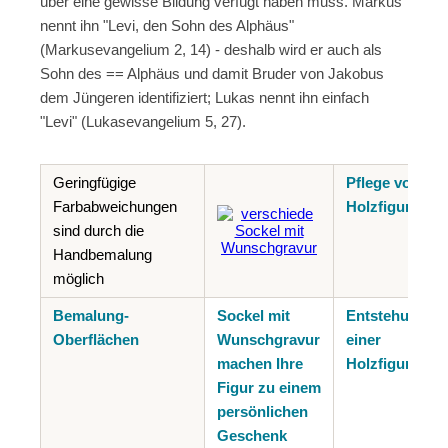
über eine gewisse Bildung verfügt haben muss. Markus
nennt ihn "Levi, den Sohn des Alphäus"
(Markusevangelium 2, 14) - deshalb wird er auch als
Sohn des == Alphäus und damit Bruder von Jakobus
dem Jüngeren identifiziert; Lukas nennt ihn einfach
"Levi" (Lukasevangelium 5, 27).
Geringfügige
Pflege von
Farbabweichungen
Holzfiguren
sind durch die
Handbemalung
möglich
Bemalung-
Sockel mit
Entstehung
Oberflächen
Wunschgravur
einer
machen Ihre
Holzfigur
Figur zu einem
persönlichen
Geschenk