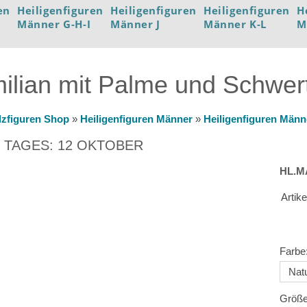
en
Heiligenfiguren
Heiligenfiguren
Heiligenfiguren
H
Männer G-H-I
Männer J
Männer K-L
M
ilian mit Palme und Schwer
lzfiguren Shop
»
Heiligenfiguren Männer
»
Heiligenfiguren Männ
 TAGES: 12 OKTOBER
HL.M
Artik
Farbe
Größe