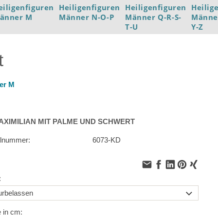
eiligenfiguren
Heiligenfiguren
Heiligenfiguren
Heilig
änner M
Männer N-O-P
Männer Q-R-S-
Männe
T-U
Y-Z
t
er M
AXIMILIAN MIT PALME UND SCHWERT
elnummer:
6073-KD
:
 in cm: