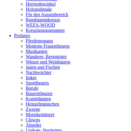
Herrgottswinkel
Holzgrabmale
Für den Aussenbereich
Rundstammkreuze
WEFA-WOOD
Kreuzigungsgruppen
Profanes
Pferdegespann
Moderne Frauenfiguren
Musikanten
Wanderer, Bergsteiger
Winzer und Weinbauern
Jagen und Fischen
Nachtwächter
Imker
Sportfiguren
Berufe
Bauernfiguren
Komödianten
Heinzelmännchen
Zwerge
Moriskentänzer
Clowns
Abseiler
Unikate, Neuheiten