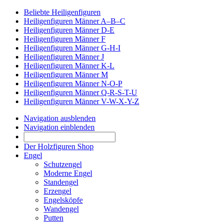
Beliebte Heiligenfiguren
Heiligenfiguren Männer A–B–C
Heiligenfiguren Männer D-E
Heiligenfiguren Männer F
Heiligenfiguren Männer G-H-I
Heiligenfiguren Männer J
Heiligenfiguren Männer K-L
Heiligenfiguren Männer M
Heiligenfiguren Männer N-O-P
Heiligenfiguren Männer Q-R-S-T-U
Heiligenfiguren Männer V-W-X-Y-Z
Navigation ausblenden
Navigation einblenden
Der Holzfiguren Shop
Engel
Schutzengel
Moderne Engel
Standengel
Erzengel
Engelsköpfe
Wandengel
Putten