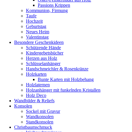
Passions Krippen
Kommunion, Firmung
Taufe
Hochzeit
Geburtstag
Neues Heim
Valentinstag
Besondere Geschenkideen
Schützende Hände
Kindergebetsbücher
Herzen aus Holz
Schlüsselanhänger
Handschmeichler & Rosenkränze
Holzkarten
Bunte Karten mit Holzbehang
Holzlaternen
Holzanhänger mit funkelnden Kristallen
Holz Deco
Wandbilder & Reliefs
Konsolen
Sockel mit Gravur
Wandkonsolen
Standkonsolen
Christbaumschmuck