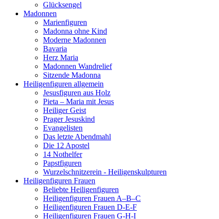
Glücksengel
Madonnen
Marienfiguren
Madonna ohne Kind
Moderne Madonnen
Bavaria
Herz Maria
Madonnen Wandrelief
Sitzende Madonna
Heiligenfiguren allgemein
Jesusfiguren aus Holz
Pieta – Maria mit Jesus
Heiliger Geist
Prager Jesuskind
Evangelisten
Das letzte Abendmahl
Die 12 Apostel
14 Nothelfer
Papstfiguren
Wurzelschnitzerein - Heiligenskulpturen
Heiligenfiguren Frauen
Beliebte Heiligenfiguren
Heiligenfiguren Frauen A–B–C
Heiligenfiguren Frauen D-E-F
Heiligenfiguren Frauen G-H-I