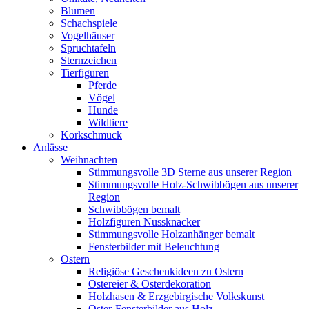
Blumen
Schachspiele
Vogelhäuser
Spruchtafeln
Sternzeichen
Tierfiguren
Pferde
Vögel
Hunde
Wildtiere
Korkschmuck
Anlässe
Weihnachten
Stimmungsvolle 3D Sterne aus unserer Region
Stimmungsvolle Holz-Schwibbögen aus unserer
Region
Schwibbögen bemalt
Holzfiguren Nussknacker
Stimmungsvolle Holzanhänger bemalt
Fensterbilder mit Beleuchtung
Ostern
Religiöse Geschenkideen zu Ostern
Ostereier & Osterdekoration
Holzhasen & Erzgebirgische Volkskunst
Oster-Fensterbilder aus Holz