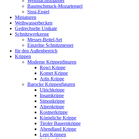
Weihnachtsmänner
Baumschmuck-Mozartengel
Sissi-Engel
Miniaturen
Weihwasserbecken
Gedrechselte Unikate
Schnitzwerkzeug
Messer-Beitel-Set
Einzelne Schnitzmesser
für den Außenbereich
Krippen
Moderne Krippenfiguren
Rowi Krippe
Komet Krippe
Artis Krippe
Barocke Krippenfiguren
Ulrichkrippe
Insamkrippe
Simonkrippe
Alpenkrippe
Kostnerkrippe
Königliche Krippe
Tiroler Bauernkrippe
Abendland Krippe
Lepi Krippen