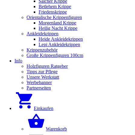
Salcher Krippe
Betlehem Krippe
Friedenskrippe
Orientalische Krippenfiguren
Morgenland Krippe
Heilig Nacht Krippe
Ankleidekrippen
Heide Ankleidekrippen
Lepi Ankleidekrippen
Krippenzubehör
Große Krippenfiguren 100cm
Info
Holzfiguren Ratgeber
Tipps zur Pflege
Unsere Werkstatt
Werbebanner
Partnerseiten
Einkaufen
Warenkorb