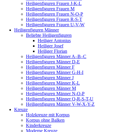
Heiligenfiguren Frauen J-K-L
Heiligenfiguren Frauen M
Heiligenfiguren Frauen N-O-P
Heiligenfiguren Frauen R-S-T
Heiligenfiguren Frauen U-V-W
Heiligenfiguren Männer
Beliebte Heiligenfiguren
Heiliger Antonius
Heiliger Josef
Heiliger Florian
Heiligenfiguren Männer A–B–C
Heiligenfiguren Männer D-E
Heiligenfiguren Männer F
Heiligenfiguren Männer G-H-I
Heiligenfiguren Männer J
Heiligenfiguren Männer K-L
Heiligenfiguren Männer M
Heiligenfiguren Männer N-O-P
Heiligenfiguren Männer Q-R-S-T-U
Heiligenfiguren Männer V-W-X-Y-Z
Kreuze
Holzkreuze mit Korpus
Korpus ohne Balken
Kinderkreuze
Moderne Kreuze