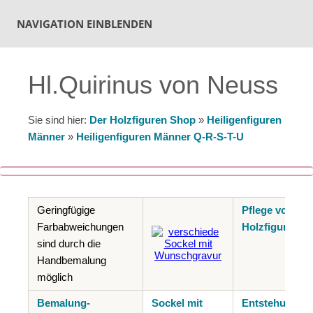
NAVIGATION EINBLENDEN
Hl.Quirinus von Neuss
Sie sind hier:
Der Holzfiguren Shop
»
Heiligenfiguren
Männer
»
Heiligenfiguren Männer Q-R-S-T-U
Geringfügige
Pflege von
Farbabweichungen
Holzfiguren
sind durch die
Handbemalung
möglich
Bemalung-
Sockel mit
Entstehung