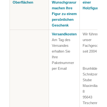
Oberflächen
Wunschgravur
einer
machen Ihre
Holzfigur
Figur zu einem
persönlichen
Geschenk
Versandkosten
Wir führen
Am Tag des
unser
Versandes
Fachgeschäft
erhalten Sie
seit 2004
Ihre
Paketnummer
per Email
Brunhilde Putz
Schnitzer-
Stube
Maximilianplatz
8
95643
Tirschenreuth