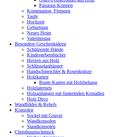
Passions Krippen
Kommunion, Firmung
Taufe
Hochzeit
Geburtstag
Neues Heim
Valentinstag
Besondere Geschenkideen
Schützende Hände
Kindergebetsbücher
Herzen aus Holz
Schlüsselanhänger
Handschmeichler & Rosenkränze
Holzkarten
Bunte Karten mit Holzbehang
Holzlaternen
Holzanhänger mit funkelnden Kristallen
Holz Deco
Wandbilder & Reliefs
Konsolen
Sockel mit Gravur
Wandkonsolen
Standkonsolen
Christbaumschmuck