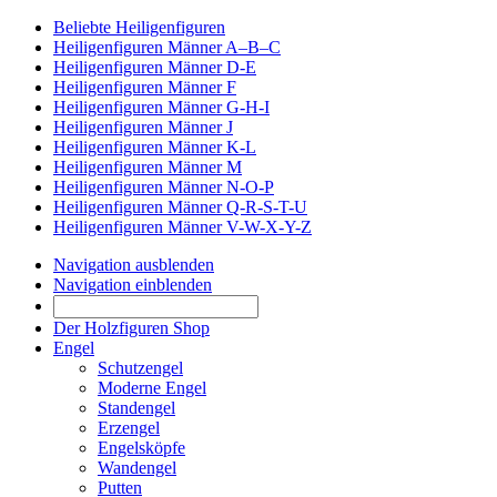
Beliebte Heiligenfiguren
Heiligenfiguren Männer A–B–C
Heiligenfiguren Männer D-E
Heiligenfiguren Männer F
Heiligenfiguren Männer G-H-I
Heiligenfiguren Männer J
Heiligenfiguren Männer K-L
Heiligenfiguren Männer M
Heiligenfiguren Männer N-O-P
Heiligenfiguren Männer Q-R-S-T-U
Heiligenfiguren Männer V-W-X-Y-Z
Navigation ausblenden
Navigation einblenden
Der Holzfiguren Shop
Engel
Schutzengel
Moderne Engel
Standengel
Erzengel
Engelsköpfe
Wandengel
Putten