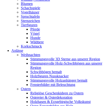
Blumen
Schachspiele
Vogelhäuser
Spruchtafeln
Sternzeichen
Tierfiguren
Pferde
Vögel
Hunde
Wildtiere
Korkschmuck
Anlässe
Weihnachten
Stimmungsvolle 3D Sterne aus unserer Region
Stimmungsvolle Holz-Schwibbögen aus unserer
Region
Schwibbögen bemalt
Holzfiguren Nussknacker
Stimmungsvolle Holzanhänger bemalt
Fensterbilder mit Beleuchtung
Ostern
Religiöse Geschenkideen zu Ostern
Ostereier & Osterdekoration
Holzhasen & Erzgebirgische Volkskunst
Oster-Fensterbilder aus Holz