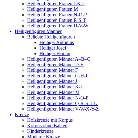
Heiligenfiguren Frauen J-K-L
Heiligenfiguren Frauen M
Heiligenfiguren Frauen N-O-P
Heiligenfiguren Frauen R-S-T
Heiligenfiguren Frauen U-V-W
Heiligenfiguren Männer
Beliebte Heiligenfiguren
Heiliger Antonius
Heiliger Josef
Heiliger Florian
Heiligenfiguren Männer A–B–C
Heiligenfiguren Männer D-E
Heiligenfiguren Männer F
Heiligenfiguren Männer G-H-I
Heiligenfiguren Männer J
Heiligenfiguren Männer K-L
Heiligenfiguren Männer M
Heiligenfiguren Männer N-O-P
Heiligenfiguren Männer Q-R-S-T-U
Heiligenfiguren Männer V-W-X-Y-Z
Kreuze
Holzkreuze mit Korpus
Korpus ohne Balken
Kinderkreuze
Moderne Kreuze