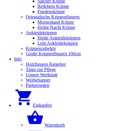
Salcher Krippe
Betlehem Krippe
Friedenskrippe
Orientalische Krippenfiguren
Morgenland Krippe
Heilig Nacht Krippe
Ankleidekrippen
Heide Ankleidekrippen
Lepi Ankleidekrippen
Krippenzubehör
Große Krippenfiguren 100cm
Info
Holzfiguren Ratgeber
Tipps zur Pflege
Unsere Werkstatt
Werbebanner
Partnerseiten
Einkaufen
Warenkorb