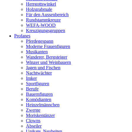
Herrgottswinkel
Holzgrabmale
Für den Aussenbereich
Rundstammkreuze
WEFA-WOOD
Kreuzigungsgruppen
Profanes
Pferdegespann
Moderne Frauenfiguren
Musikanten
Wanderer, Bergsteiger
Winzer und Weinbauern
Jagen und Fischen
Nachtwächter
Imker
Sportfiguren
Berufe
Bauernfiguren
Komödianten
Heinzelmännchen
Zwerge
Moriskentänzer
Clowns
Abseiler
Unikate, Neuheiten