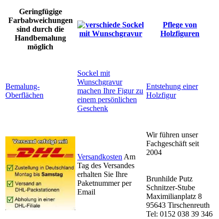
Geringfügige
Farbabweichungen
Pflege von
sind durch die
Holzfiguren
Handbemalung
möglich
Sockel mit
Wunschgravur
Bemalung-
Entstehung einer
machen Ihre Figur zu
Oberflächen
Holzfigur
einem persönlichen
Geschenk
Wir führen unser
Fachgeschäft seit
2004
Versandkosten
Am
Tag des Versandes
erhalten Sie Ihre
Brunhilde Putz
Paketnummer per
Schnitzer-Stube
Email
Maximilianplatz 8
95643 Tirschenreuth
Tel: 0152 038 39 346