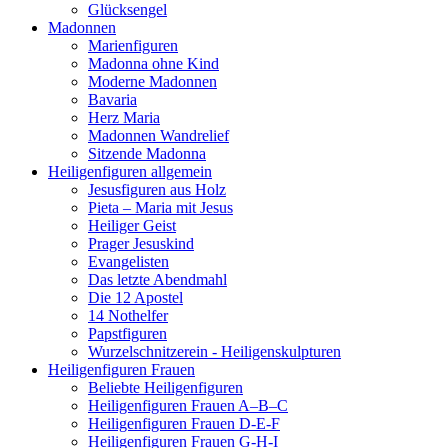
Glücksengel
Madonnen
Marienfiguren
Madonna ohne Kind
Moderne Madonnen
Bavaria
Herz Maria
Madonnen Wandrelief
Sitzende Madonna
Heiligenfiguren allgemein
Jesusfiguren aus Holz
Pieta – Maria mit Jesus
Heiliger Geist
Prager Jesuskind
Evangelisten
Das letzte Abendmahl
Die 12 Apostel
14 Nothelfer
Papstfiguren
Wurzelschnitzerein - Heiligenskulpturen
Heiligenfiguren Frauen
Beliebte Heiligenfiguren
Heiligenfiguren Frauen A–B–C
Heiligenfiguren Frauen D-E-F
Heiligenfiguren Frauen G-H-I