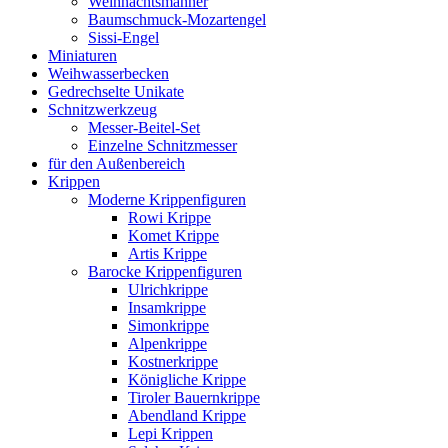
Weihnachtsmänner
Baumschmuck-Mozartengel
Sissi-Engel
Miniaturen
Weihwasserbecken
Gedrechselte Unikate
Schnitzwerkzeug
Messer-Beitel-Set
Einzelne Schnitzmesser
für den Außenbereich
Krippen
Moderne Krippenfiguren
Rowi Krippe
Komet Krippe
Artis Krippe
Barocke Krippenfiguren
Ulrichkrippe
Insamkrippe
Simonkrippe
Alpenkrippe
Kostnerkrippe
Königliche Krippe
Tiroler Bauernkrippe
Abendland Krippe
Lepi Krippen