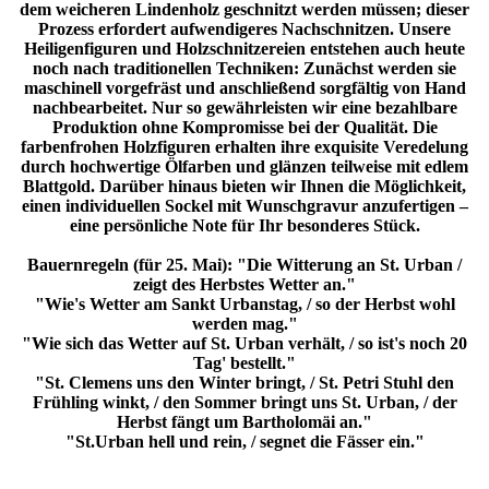
dem weicheren Lindenholz geschnitzt werden müssen; dieser
Prozess erfordert aufwendigeres Nachschnitzen. Unsere
Heiligenfiguren und Holzschnitzereien entstehen auch heute
noch nach traditionellen Techniken: Zunächst werden sie
maschinell vorgefräst und anschließend sorgfältig von Hand
nachbearbeitet. Nur so gewährleisten wir eine bezahlbare
Produktion ohne Kompromisse bei der Qualität. Die
farbenfrohen Holzfiguren erhalten ihre exquisite Veredelung
durch hochwertige Ölfarben und glänzen teilweise mit edlem
Blattgold. Darüber hinaus bieten wir Ihnen die Möglichkeit,
einen individuellen Sockel mit Wunschgravur anzufertigen –
eine persönliche Note für Ihr besonderes Stück.
Bauernregeln (für 25. Mai): "Die Witterung an St. Urban /
zeigt des Herbstes Wetter an."
"Wie's Wetter am Sankt Urbanstag, / so der Herbst wohl
werden mag."
"Wie sich das Wetter auf St. Urban verhält, / so ist's noch 20
Tag' bestellt."
"St. Clemens uns den Winter bringt, / St. Petri Stuhl den
Frühling winkt, / den Sommer bringt uns St. Urban, / der
Herbst fängt um Bartholomäi an."
"St.Urban hell und rein, / segnet die Fässer ein."