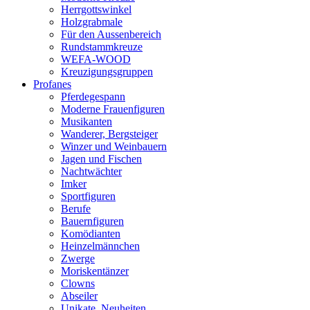
Herrgottswinkel
Holzgrabmale
Für den Aussenbereich
Rundstammkreuze
WEFA-WOOD
Kreuzigungsgruppen
Profanes
Pferdegespann
Moderne Frauenfiguren
Musikanten
Wanderer, Bergsteiger
Winzer und Weinbauern
Jagen und Fischen
Nachtwächter
Imker
Sportfiguren
Berufe
Bauernfiguren
Komödianten
Heinzelmännchen
Zwerge
Moriskentänzer
Clowns
Abseiler
Unikate, Neuheiten