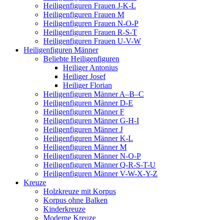
Heiligenfiguren Frauen J-K-L
Heiligenfiguren Frauen M
Heiligenfiguren Frauen N-O-P
Heiligenfiguren Frauen R-S-T
Heiligenfiguren Frauen U-V-W
Heiligenfiguren Männer
Beliebte Heiligenfiguren
Heiliger Antonius
Heiliger Josef
Heiliger Florian
Heiligenfiguren Männer A–B–C
Heiligenfiguren Männer D-E
Heiligenfiguren Männer F
Heiligenfiguren Männer G-H-I
Heiligenfiguren Männer J
Heiligenfiguren Männer K-L
Heiligenfiguren Männer M
Heiligenfiguren Männer N-O-P
Heiligenfiguren Männer Q-R-S-T-U
Heiligenfiguren Männer V-W-X-Y-Z
Kreuze
Holzkreuze mit Korpus
Korpus ohne Balken
Kinderkreuze
Moderne Kreuze