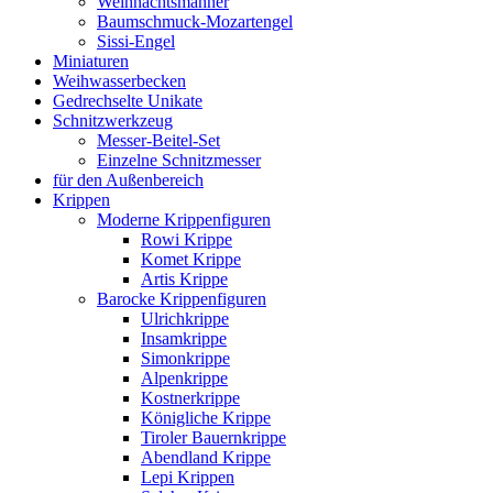
Weihnachtsmänner
Baumschmuck-Mozartengel
Sissi-Engel
Miniaturen
Weihwasserbecken
Gedrechselte Unikate
Schnitzwerkzeug
Messer-Beitel-Set
Einzelne Schnitzmesser
für den Außenbereich
Krippen
Moderne Krippenfiguren
Rowi Krippe
Komet Krippe
Artis Krippe
Barocke Krippenfiguren
Ulrichkrippe
Insamkrippe
Simonkrippe
Alpenkrippe
Kostnerkrippe
Königliche Krippe
Tiroler Bauernkrippe
Abendland Krippe
Lepi Krippen