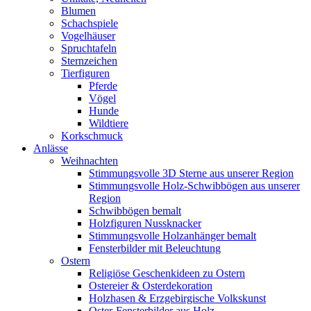
Blumen
Schachspiele
Vogelhäuser
Spruchtafeln
Sternzeichen
Tierfiguren
Pferde
Vögel
Hunde
Wildtiere
Korkschmuck
Anlässe
Weihnachten
Stimmungsvolle 3D Sterne aus unserer Region
Stimmungsvolle Holz-Schwibbögen aus unserer
Region
Schwibbögen bemalt
Holzfiguren Nussknacker
Stimmungsvolle Holzanhänger bemalt
Fensterbilder mit Beleuchtung
Ostern
Religiöse Geschenkideen zu Ostern
Ostereier & Osterdekoration
Holzhasen & Erzgebirgische Volkskunst
Oster-Fensterbilder aus Holz