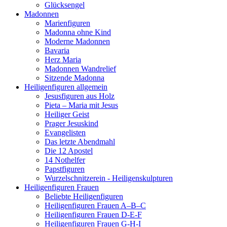
Glücksengel
Madonnen
Marienfiguren
Madonna ohne Kind
Moderne Madonnen
Bavaria
Herz Maria
Madonnen Wandrelief
Sitzende Madonna
Heiligenfiguren allgemein
Jesusfiguren aus Holz
Pieta – Maria mit Jesus
Heiliger Geist
Prager Jesuskind
Evangelisten
Das letzte Abendmahl
Die 12 Apostel
14 Nothelfer
Papstfiguren
Wurzelschnitzerein - Heiligenskulpturen
Heiligenfiguren Frauen
Beliebte Heiligenfiguren
Heiligenfiguren Frauen A–B–C
Heiligenfiguren Frauen D-E-F
Heiligenfiguren Frauen G-H-I