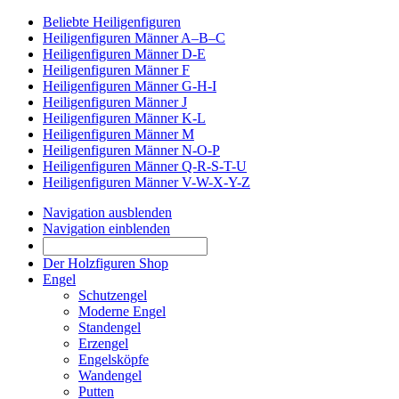
Beliebte Heiligenfiguren
Heiligenfiguren Männer A–B–C
Heiligenfiguren Männer D-E
Heiligenfiguren Männer F
Heiligenfiguren Männer G-H-I
Heiligenfiguren Männer J
Heiligenfiguren Männer K-L
Heiligenfiguren Männer M
Heiligenfiguren Männer N-O-P
Heiligenfiguren Männer Q-R-S-T-U
Heiligenfiguren Männer V-W-X-Y-Z
Navigation ausblenden
Navigation einblenden
Der Holzfiguren Shop
Engel
Schutzengel
Moderne Engel
Standengel
Erzengel
Engelsköpfe
Wandengel
Putten