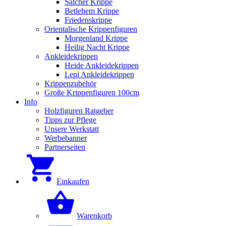
Salcher Krippe
Betlehem Krippe
Friedenskrippe
Orientalische Krippenfiguren
Morgenland Krippe
Heilig Nacht Krippe
Ankleidekrippen
Heide Ankleidekrippen
Lepi Ankleidekrippen
Krippenzubehör
Große Krippenfiguren 100cm
Info
Holzfiguren Ratgeber
Tipps zur Pflege
Unsere Werkstatt
Werbebanner
Partnerseiten
Einkaufen
Warenkorb