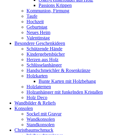
Passions Krippen
Kommunion, Firmung
Taufe
Hochzeit
Geburtstag
Neues Heim
Valentinstag
Besondere Geschenkideen
Schützende Hände
Kindergebetsbücher
Herzen aus Holz
Schlüsselanhänger
Handschmeichler & Rosenkränze
Holzkarten
Bunte Karten mit Holzbehang
Holzlaternen
Holzanhänger mit funkelnden Kristallen
Holz Deco
Wandbilder & Reliefs
Konsolen
Sockel mit Gravur
Wandkonsolen
Standkonsolen
Christbaumschmuck