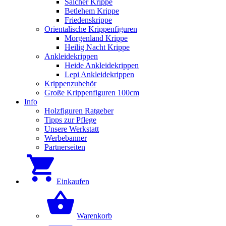
Salcher Krippe
Betlehem Krippe
Friedenskrippe
Orientalische Krippenfiguren
Morgenland Krippe
Heilig Nacht Krippe
Ankleidekrippen
Heide Ankleidekrippen
Lepi Ankleidekrippen
Krippenzubehör
Große Krippenfiguren 100cm
Info
Holzfiguren Ratgeber
Tipps zur Pflege
Unsere Werkstatt
Werbebanner
Partnerseiten
Einkaufen
Warenkorb