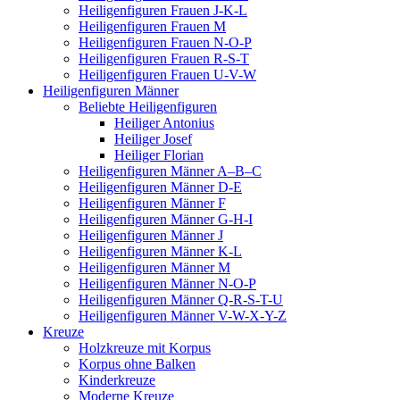
Heiligenfiguren Frauen J-K-L
Heiligenfiguren Frauen M
Heiligenfiguren Frauen N-O-P
Heiligenfiguren Frauen R-S-T
Heiligenfiguren Frauen U-V-W
Heiligenfiguren Männer
Beliebte Heiligenfiguren
Heiliger Antonius
Heiliger Josef
Heiliger Florian
Heiligenfiguren Männer A–B–C
Heiligenfiguren Männer D-E
Heiligenfiguren Männer F
Heiligenfiguren Männer G-H-I
Heiligenfiguren Männer J
Heiligenfiguren Männer K-L
Heiligenfiguren Männer M
Heiligenfiguren Männer N-O-P
Heiligenfiguren Männer Q-R-S-T-U
Heiligenfiguren Männer V-W-X-Y-Z
Kreuze
Holzkreuze mit Korpus
Korpus ohne Balken
Kinderkreuze
Moderne Kreuze