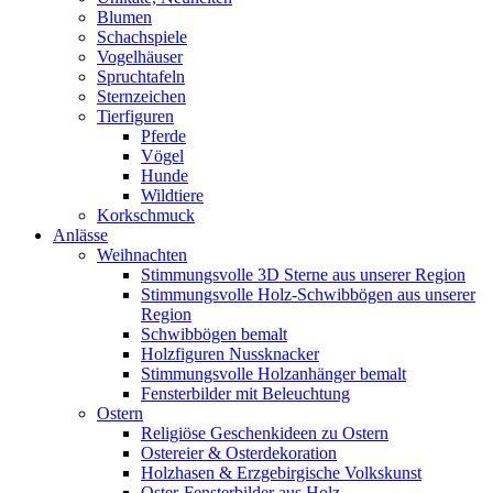
Blumen
Schachspiele
Vogelhäuser
Spruchtafeln
Sternzeichen
Tierfiguren
Pferde
Vögel
Hunde
Wildtiere
Korkschmuck
Anlässe
Weihnachten
Stimmungsvolle 3D Sterne aus unserer Region
Stimmungsvolle Holz-Schwibbögen aus unserer
Region
Schwibbögen bemalt
Holzfiguren Nussknacker
Stimmungsvolle Holzanhänger bemalt
Fensterbilder mit Beleuchtung
Ostern
Religiöse Geschenkideen zu Ostern
Ostereier & Osterdekoration
Holzhasen & Erzgebirgische Volkskunst
Oster-Fensterbilder aus Holz