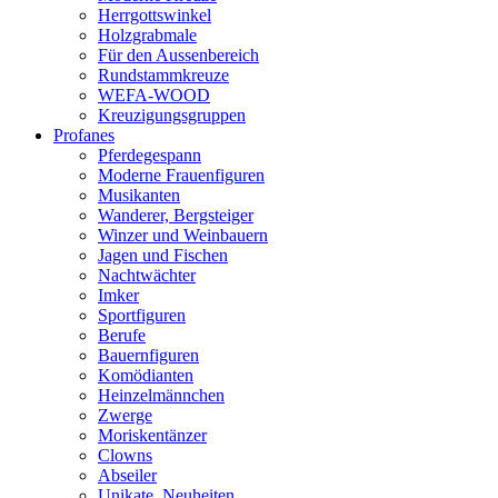
Herrgottswinkel
Holzgrabmale
Für den Aussenbereich
Rundstammkreuze
WEFA-WOOD
Kreuzigungsgruppen
Profanes
Pferdegespann
Moderne Frauenfiguren
Musikanten
Wanderer, Bergsteiger
Winzer und Weinbauern
Jagen und Fischen
Nachtwächter
Imker
Sportfiguren
Berufe
Bauernfiguren
Komödianten
Heinzelmännchen
Zwerge
Moriskentänzer
Clowns
Abseiler
Unikate, Neuheiten