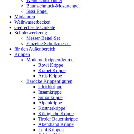
Weihnachtsmänner
Baumschmuck-Mozartengel
Sissi-Engel
Miniaturen
Weihwasserbecken
Gedrechselte Unikate
Schnitzwerkzeug
Messer-Beitel-Set
Einzelne Schnitzmesser
für den Außenbereich
Krippen
Moderne Krippenfiguren
Rowi Krippe
Komet Krippe
Artis Krippe
Barocke Krippenfiguren
Ulrichkrippe
Insamkrippe
Simonkrippe
Alpenkrippe
Kostnerkrippe
Königliche Krippe
Tiroler Bauernkrippe
Abendland Krippe
Lepi Krippen