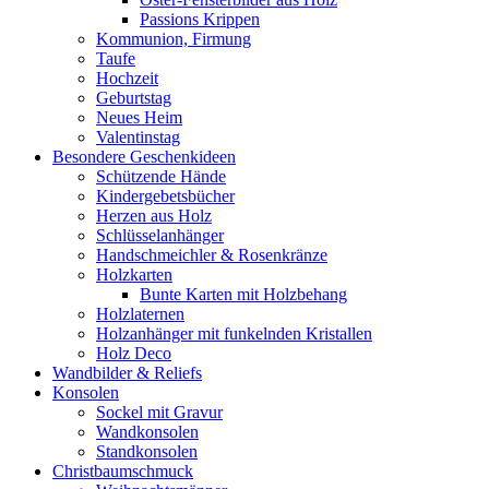
Passions Krippen
Kommunion, Firmung
Taufe
Hochzeit
Geburtstag
Neues Heim
Valentinstag
Besondere Geschenkideen
Schützende Hände
Kindergebetsbücher
Herzen aus Holz
Schlüsselanhänger
Handschmeichler & Rosenkränze
Holzkarten
Bunte Karten mit Holzbehang
Holzlaternen
Holzanhänger mit funkelnden Kristallen
Holz Deco
Wandbilder & Reliefs
Konsolen
Sockel mit Gravur
Wandkonsolen
Standkonsolen
Christbaumschmuck