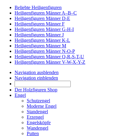
Beliebte Heiligenfiguren
Heiligenfiguren Männer A–B–C
Heiligenfiguren Männer D-E
Heiligenfiguren Männer F
Heiligenfiguren Männer G-H-I
Heiligenfiguren Männer J
Heiligenfiguren Männer K-L
Heiligenfiguren Männer M
Heiligenfiguren Männer N-O-P
Heiligenfiguren Männer Q-R-S-T-U
Heiligenfiguren Männer V-W-X-Y-Z
Navigation ausblenden
Navigation einblenden
Der Holzfiguren Shop
Engel
Schutzengel
Moderne Engel
Standengel
Erzengel
Engelsköpfe
Wandengel
Putten