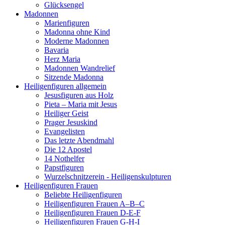
Glücksengel
Madonnen
Marienfiguren
Madonna ohne Kind
Moderne Madonnen
Bavaria
Herz Maria
Madonnen Wandrelief
Sitzende Madonna
Heiligenfiguren allgemein
Jesusfiguren aus Holz
Pieta – Maria mit Jesus
Heiliger Geist
Prager Jesuskind
Evangelisten
Das letzte Abendmahl
Die 12 Apostel
14 Nothelfer
Papstfiguren
Wurzelschnitzerein - Heiligenskulpturen
Heiligenfiguren Frauen
Beliebte Heiligenfiguren
Heiligenfiguren Frauen A–B–C
Heiligenfiguren Frauen D-E-F
Heiligenfiguren Frauen G-H-I