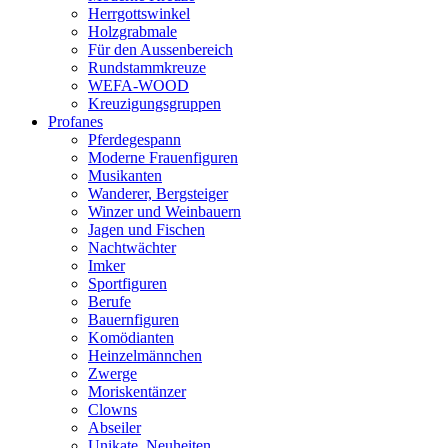
Herrgottswinkel
Holzgrabmale
Für den Aussenbereich
Rundstammkreuze
WEFA-WOOD
Kreuzigungsgruppen
Profanes
Pferdegespann
Moderne Frauenfiguren
Musikanten
Wanderer, Bergsteiger
Winzer und Weinbauern
Jagen und Fischen
Nachtwächter
Imker
Sportfiguren
Berufe
Bauernfiguren
Komödianten
Heinzelmännchen
Zwerge
Moriskentänzer
Clowns
Abseiler
Unikate, Neuheiten