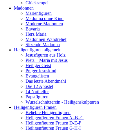
Glücksengel
Madonnen
Marienfiguren
Madonna ohne Kind
Moderne Madonnen
Bavaria
Herz Maria
Madonnen Wandrelief
Sitzende Madonna
Heiligenfiguren allgemein
Jesusfiguren aus Holz
Pieta – Maria mit Jesus
Heiliger Geist
Prager Jesuskind
Evangelisten
Das letzte Abendmahl
Die 12 Apostel
14 Nothelfer
Papstfiguren
Wurzelschnitzerein - Heiligenskulpturen
Heiligenfiguren Frauen
Beliebte Heiligenfiguren
Heiligenfiguren Frauen A–B–C
Heiligenfiguren Frauen D-E-F
Heiligenfiguren Frauen G-H-I