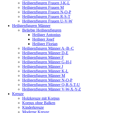
Heiligenfiguren Frauen J-K-L
Heiligenfiguren Frauen M
Heiligenfiguren Frauen N-O-P
Heiligenfiguren Frauen R-S-T
Heiligenfiguren Frauen U-V-W
Heiligenfiguren Männer
Beliebte Heiligenfiguren
Heiliger Antonius
Heiliger Josef
Heiliger Florian
Heiligenfiguren Männer A–B–C
Heiligenfiguren Männer D-E
Heiligenfiguren Männer F
Heiligenfiguren Männer G-H-I
Heiligenfiguren Männer J
Heiligenfiguren Männer K-L
Heiligenfiguren Männer M
Heiligenfiguren Männer N-O-P
Heiligenfiguren Männer Q-R-S-T-U
Heiligenfiguren Männer V-W-X-Y-Z
Kreuze
Holzkreuze mit Korpus
Korpus ohne Balken
Kinderkreuze
Moderne Kreuze