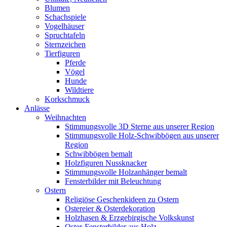
Blumen
Schachspiele
Vogelhäuser
Spruchtafeln
Sternzeichen
Tierfiguren
Pferde
Vögel
Hunde
Wildtiere
Korkschmuck
Anlässe
Weihnachten
Stimmungsvolle 3D Sterne aus unserer Region
Stimmungsvolle Holz-Schwibbögen aus unserer
Region
Schwibbögen bemalt
Holzfiguren Nussknacker
Stimmungsvolle Holzanhänger bemalt
Fensterbilder mit Beleuchtung
Ostern
Religiöse Geschenkideen zu Ostern
Ostereier & Osterdekoration
Holzhasen & Erzgebirgische Volkskunst
Oster-Fensterbilder aus Holz