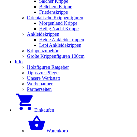
Salcher Krippe
Betlehem Krippe
Friedenskrippe
Orientalische Krippenfiguren
Morgenland Krippe
Heilig Nacht Krippe
Ankleidekrippen
Heide Ankleidekrippen
Lepi Ankleidekrippen
Krippenzubehör
Große Krippenfiguren 100cm
Info
Holzfiguren Ratgeber
Tipps zur Pflege
Unsere Werkstatt
Werbebanner
Partnerseiten
Einkaufen
Warenkorb