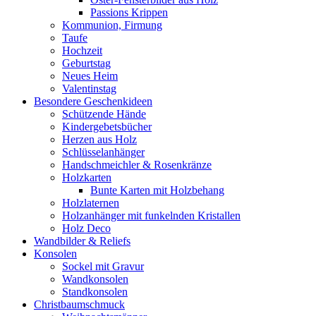
Passions Krippen
Kommunion, Firmung
Taufe
Hochzeit
Geburtstag
Neues Heim
Valentinstag
Besondere Geschenkideen
Schützende Hände
Kindergebetsbücher
Herzen aus Holz
Schlüsselanhänger
Handschmeichler & Rosenkränze
Holzkarten
Bunte Karten mit Holzbehang
Holzlaternen
Holzanhänger mit funkelnden Kristallen
Holz Deco
Wandbilder & Reliefs
Konsolen
Sockel mit Gravur
Wandkonsolen
Standkonsolen
Christbaumschmuck