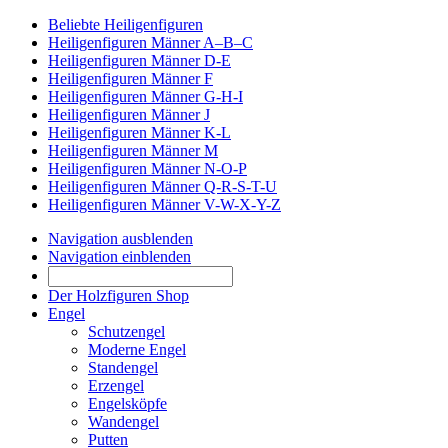
Beliebte Heiligenfiguren
Heiligenfiguren Männer A–B–C
Heiligenfiguren Männer D-E
Heiligenfiguren Männer F
Heiligenfiguren Männer G-H-I
Heiligenfiguren Männer J
Heiligenfiguren Männer K-L
Heiligenfiguren Männer M
Heiligenfiguren Männer N-O-P
Heiligenfiguren Männer Q-R-S-T-U
Heiligenfiguren Männer V-W-X-Y-Z
Navigation ausblenden
Navigation einblenden
Der Holzfiguren Shop
Engel
Schutzengel
Moderne Engel
Standengel
Erzengel
Engelsköpfe
Wandengel
Putten