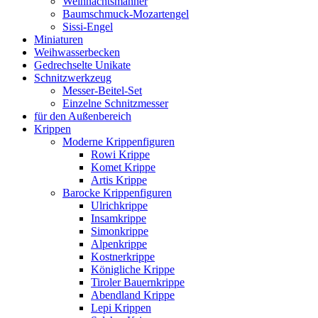
Weihnachtsmänner
Baumschmuck-Mozartengel
Sissi-Engel
Miniaturen
Weihwasserbecken
Gedrechselte Unikate
Schnitzwerkzeug
Messer-Beitel-Set
Einzelne Schnitzmesser
für den Außenbereich
Krippen
Moderne Krippenfiguren
Rowi Krippe
Komet Krippe
Artis Krippe
Barocke Krippenfiguren
Ulrichkrippe
Insamkrippe
Simonkrippe
Alpenkrippe
Kostnerkrippe
Königliche Krippe
Tiroler Bauernkrippe
Abendland Krippe
Lepi Krippen