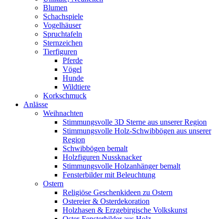
Blumen
Schachspiele
Vogelhäuser
Spruchtafeln
Sternzeichen
Tierfiguren
Pferde
Vögel
Hunde
Wildtiere
Korkschmuck
Anlässe
Weihnachten
Stimmungsvolle 3D Sterne aus unserer Region
Stimmungsvolle Holz-Schwibbögen aus unserer
Region
Schwibbögen bemalt
Holzfiguren Nussknacker
Stimmungsvolle Holzanhänger bemalt
Fensterbilder mit Beleuchtung
Ostern
Religiöse Geschenkideen zu Ostern
Ostereier & Osterdekoration
Holzhasen & Erzgebirgische Volkskunst
Oster-Fensterbilder aus Holz