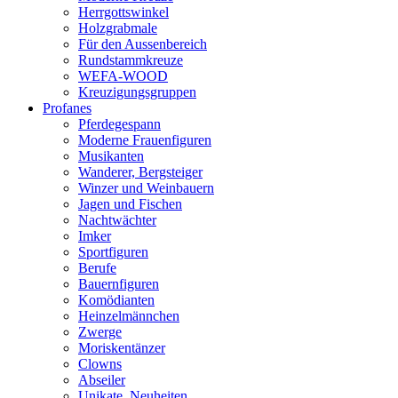
Herrgottswinkel
Holzgrabmale
Für den Aussenbereich
Rundstammkreuze
WEFA-WOOD
Kreuzigungsgruppen
Profanes
Pferdegespann
Moderne Frauenfiguren
Musikanten
Wanderer, Bergsteiger
Winzer und Weinbauern
Jagen und Fischen
Nachtwächter
Imker
Sportfiguren
Berufe
Bauernfiguren
Komödianten
Heinzelmännchen
Zwerge
Moriskentänzer
Clowns
Abseiler
Unikate, Neuheiten