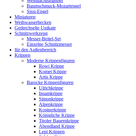
Weihnachtsmänner
Baumschmuck-Mozartengel
Sissi-Engel
Miniaturen
Weihwasserbecken
Gedrechselte Unikate
Schnitzwerkzeug
Messer-Beitel-Set
Einzelne Schnitzmesser
für den Außenbereich
Krippen
Moderne Krippenfiguren
Rowi Krippe
Komet Krippe
Artis Krippe
Barocke Krippenfiguren
Ulrichkrippe
Insamkrippe
Simonkrippe
Alpenkrippe
Kostnerkrippe
Königliche Krippe
Tiroler Bauernkrippe
Abendland Krippe
Lepi Krippen