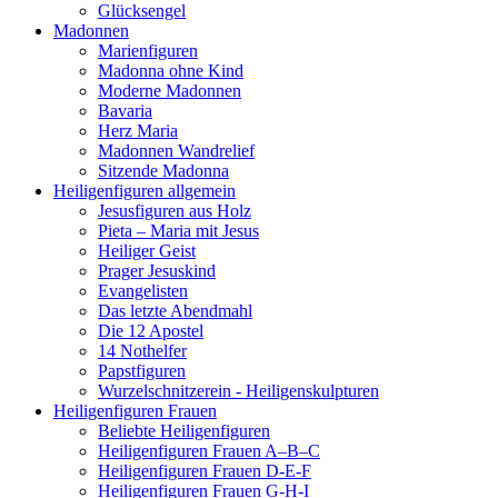
Glücksengel
Madonnen
Marienfiguren
Madonna ohne Kind
Moderne Madonnen
Bavaria
Herz Maria
Madonnen Wandrelief
Sitzende Madonna
Heiligenfiguren allgemein
Jesusfiguren aus Holz
Pieta – Maria mit Jesus
Heiliger Geist
Prager Jesuskind
Evangelisten
Das letzte Abendmahl
Die 12 Apostel
14 Nothelfer
Papstfiguren
Wurzelschnitzerein - Heiligenskulpturen
Heiligenfiguren Frauen
Beliebte Heiligenfiguren
Heiligenfiguren Frauen A–B–C
Heiligenfiguren Frauen D-E-F
Heiligenfiguren Frauen G-H-I