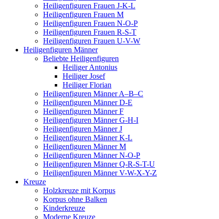
Heiligenfiguren Frauen J-K-L
Heiligenfiguren Frauen M
Heiligenfiguren Frauen N-O-P
Heiligenfiguren Frauen R-S-T
Heiligenfiguren Frauen U-V-W
Heiligenfiguren Männer
Beliebte Heiligenfiguren
Heiliger Antonius
Heiliger Josef
Heiliger Florian
Heiligenfiguren Männer A–B–C
Heiligenfiguren Männer D-E
Heiligenfiguren Männer F
Heiligenfiguren Männer G-H-I
Heiligenfiguren Männer J
Heiligenfiguren Männer K-L
Heiligenfiguren Männer M
Heiligenfiguren Männer N-O-P
Heiligenfiguren Männer Q-R-S-T-U
Heiligenfiguren Männer V-W-X-Y-Z
Kreuze
Holzkreuze mit Korpus
Korpus ohne Balken
Kinderkreuze
Moderne Kreuze