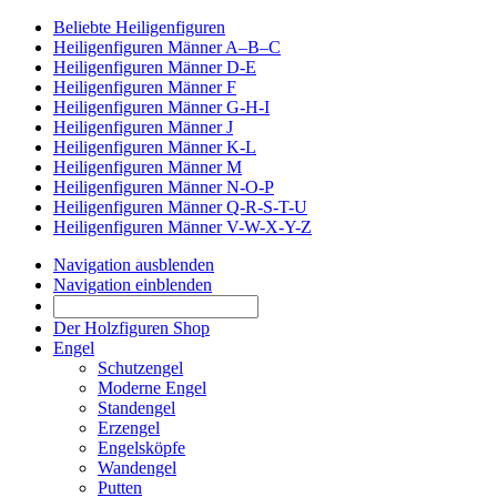
Beliebte Heiligenfiguren
Heiligenfiguren Männer A–B–C
Heiligenfiguren Männer D-E
Heiligenfiguren Männer F
Heiligenfiguren Männer G-H-I
Heiligenfiguren Männer J
Heiligenfiguren Männer K-L
Heiligenfiguren Männer M
Heiligenfiguren Männer N-O-P
Heiligenfiguren Männer Q-R-S-T-U
Heiligenfiguren Männer V-W-X-Y-Z
Navigation ausblenden
Navigation einblenden
Der Holzfiguren Shop
Engel
Schutzengel
Moderne Engel
Standengel
Erzengel
Engelsköpfe
Wandengel
Putten