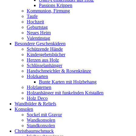
Passions Krippen
Kommunion, Firmung
Taufe
Hochzeit
Geburtstag
Neues Heim
Valentinstag
Besondere Geschenkideen
Schützende Hände
Kindergebetsbücher
Herzen aus Holz
Schlüsselanhänger
Handschmeichler & Rosenkränze
Holzkarten
Bunte Karten mit Holzbehang
Holzlaternen
Holzanhänger mit funkelnden Kristallen
Holz Deco
Wandbilder & Reliefs
Konsolen
Sockel mit Gravur
Wandkonsolen
Standkonsolen
Christbaumschmuck