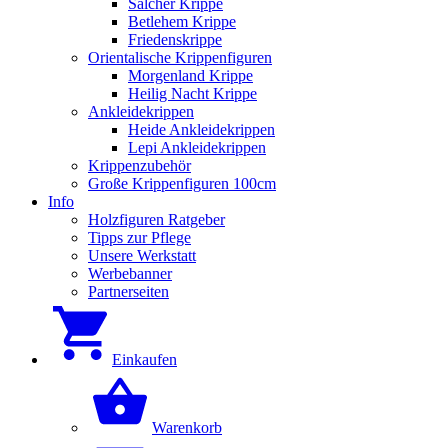
Salcher Krippe
Betlehem Krippe
Friedenskrippe
Orientalische Krippenfiguren
Morgenland Krippe
Heilig Nacht Krippe
Ankleidekrippen
Heide Ankleidekrippen
Lepi Ankleidekrippen
Krippenzubehör
Große Krippenfiguren 100cm
Info
Holzfiguren Ratgeber
Tipps zur Pflege
Unsere Werkstatt
Werbebanner
Partnerseiten
Einkaufen
Warenkorb