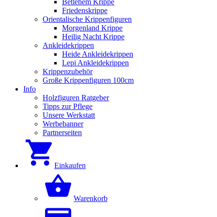
Betlehem Krippe
Friedenskrippe
Orientalische Krippenfiguren
Morgenland Krippe
Heilig Nacht Krippe
Ankleidekrippen
Heide Ankleidekrippen
Lepi Ankleidekrippen
Krippenzubehör
Große Krippenfiguren 100cm
Info
Holzfiguren Ratgeber
Tipps zur Pflege
Unsere Werkstatt
Werbebanner
Partnerseiten
Einkaufen
Warenkorb