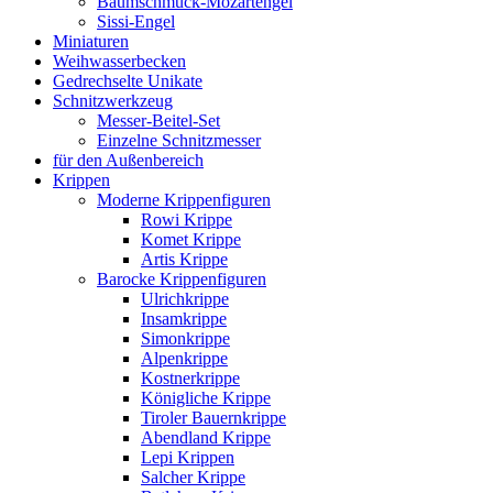
Baumschmuck-Mozartengel
Sissi-Engel
Miniaturen
Weihwasserbecken
Gedrechselte Unikate
Schnitzwerkzeug
Messer-Beitel-Set
Einzelne Schnitzmesser
für den Außenbereich
Krippen
Moderne Krippenfiguren
Rowi Krippe
Komet Krippe
Artis Krippe
Barocke Krippenfiguren
Ulrichkrippe
Insamkrippe
Simonkrippe
Alpenkrippe
Kostnerkrippe
Königliche Krippe
Tiroler Bauernkrippe
Abendland Krippe
Lepi Krippen
Salcher Krippe