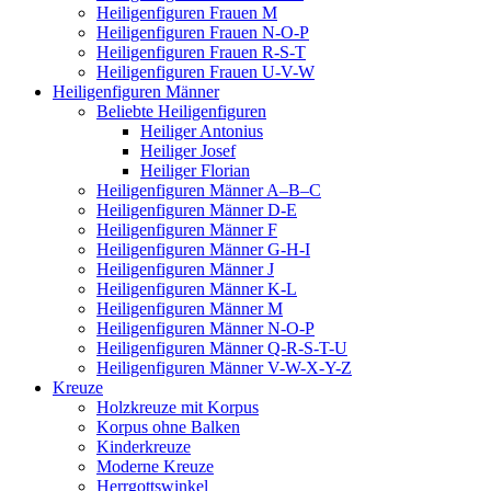
Heiligenfiguren Frauen M
Heiligenfiguren Frauen N-O-P
Heiligenfiguren Frauen R-S-T
Heiligenfiguren Frauen U-V-W
Heiligenfiguren Männer
Beliebte Heiligenfiguren
Heiliger Antonius
Heiliger Josef
Heiliger Florian
Heiligenfiguren Männer A–B–C
Heiligenfiguren Männer D-E
Heiligenfiguren Männer F
Heiligenfiguren Männer G-H-I
Heiligenfiguren Männer J
Heiligenfiguren Männer K-L
Heiligenfiguren Männer M
Heiligenfiguren Männer N-O-P
Heiligenfiguren Männer Q-R-S-T-U
Heiligenfiguren Männer V-W-X-Y-Z
Kreuze
Holzkreuze mit Korpus
Korpus ohne Balken
Kinderkreuze
Moderne Kreuze
Herrgottswinkel