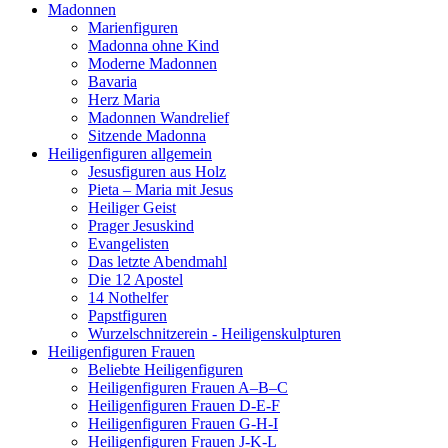
Madonnen
Marienfiguren
Madonna ohne Kind
Moderne Madonnen
Bavaria
Herz Maria
Madonnen Wandrelief
Sitzende Madonna
Heiligenfiguren allgemein
Jesusfiguren aus Holz
Pieta – Maria mit Jesus
Heiliger Geist
Prager Jesuskind
Evangelisten
Das letzte Abendmahl
Die 12 Apostel
14 Nothelfer
Papstfiguren
Wurzelschnitzerein - Heiligenskulpturen
Heiligenfiguren Frauen
Beliebte Heiligenfiguren
Heiligenfiguren Frauen A–B–C
Heiligenfiguren Frauen D-E-F
Heiligenfiguren Frauen G-H-I
Heiligenfiguren Frauen J-K-L