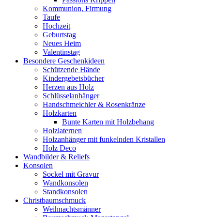
Kommunion, Firmung
Taufe
Hochzeit
Geburtstag
Neues Heim
Valentinstag
Besondere Geschenkideen
Schützende Hände
Kindergebetsbücher
Herzen aus Holz
Schlüsselanhänger
Handschmeichler & Rosenkränze
Holzkarten
Bunte Karten mit Holzbehang
Holzlaternen
Holzanhänger mit funkelnden Kristallen
Holz Deco
Wandbilder & Reliefs
Konsolen
Sockel mit Gravur
Wandkonsolen
Standkonsolen
Christbaumschmuck
Weihnachtsmänner