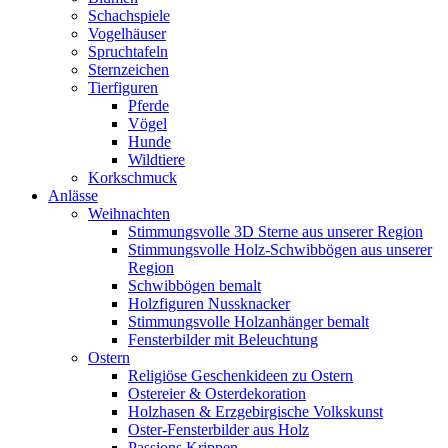
Schachspiele
Vogelhäuser
Spruchtafeln
Sternzeichen
Tierfiguren
Pferde
Vögel
Hunde
Wildtiere
Korkschmuck
Anlässe
Weihnachten
Stimmungsvolle 3D Sterne aus unserer Region
Stimmungsvolle Holz-Schwibbögen aus unserer
Region
Schwibbögen bemalt
Holzfiguren Nussknacker
Stimmungsvolle Holzanhänger bemalt
Fensterbilder mit Beleuchtung
Ostern
Religiöse Geschenkideen zu Ostern
Ostereier & Osterdekoration
Holzhasen & Erzgebirgische Volkskunst
Oster-Fensterbilder aus Holz
Passions Krippen