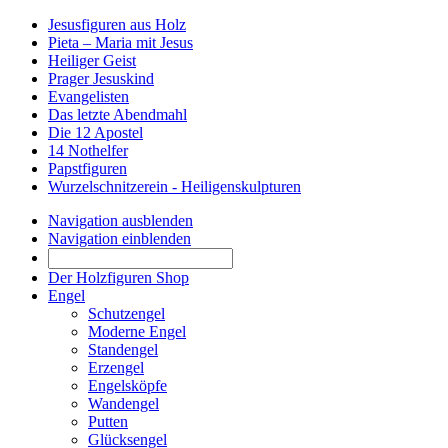
Jesusfiguren aus Holz
Pieta – Maria mit Jesus
Heiliger Geist
Prager Jesuskind
Evangelisten
Das letzte Abendmahl
Die 12 Apostel
14 Nothelfer
Papstfiguren
Wurzelschnitzerein - Heiligenskulpturen
Navigation ausblenden
Navigation einblenden
Der Holzfiguren Shop
Engel
Schutzengel
Moderne Engel
Standengel
Erzengel
Engelsköpfe
Wandengel
Putten
Glücksengel