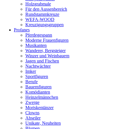
Holzgrabmale
Für den Aussenbereich
Rundstammkreuze
WEFA-WOOD
Kreuzigungsgruppen
Profanes
Pferdegespann
Moderne Frauenfiguren
Musikanten
Wanderer, Bergsteiger
Winzer und Weinbauern
Jagen und Fischen
Nachtwächter
Imker
Sportfiguren
Berufe
Bauernfiguren
Komödianten
Heinzelmännchen
Zwerge
Moriskentänzer
Clowns
Abseiler
Unikate, Neuheiten
Blumen