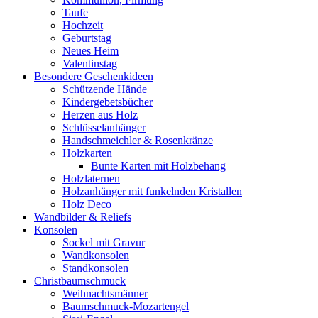
Taufe
Hochzeit
Geburtstag
Neues Heim
Valentinstag
Besondere Geschenkideen
Schützende Hände
Kindergebetsbücher
Herzen aus Holz
Schlüsselanhänger
Handschmeichler & Rosenkränze
Holzkarten
Bunte Karten mit Holzbehang
Holzlaternen
Holzanhänger mit funkelnden Kristallen
Holz Deco
Wandbilder & Reliefs
Konsolen
Sockel mit Gravur
Wandkonsolen
Standkonsolen
Christbaumschmuck
Weihnachtsmänner
Baumschmuck-Mozartengel