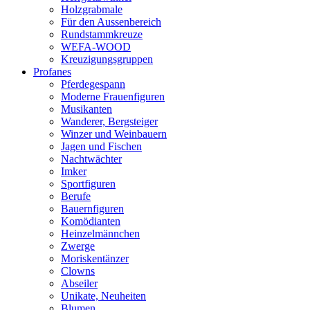
Holzgrabmale
Für den Aussenbereich
Rundstammkreuze
WEFA-WOOD
Kreuzigungsgruppen
Profanes
Pferdegespann
Moderne Frauenfiguren
Musikanten
Wanderer, Bergsteiger
Winzer und Weinbauern
Jagen und Fischen
Nachtwächter
Imker
Sportfiguren
Berufe
Bauernfiguren
Komödianten
Heinzelmännchen
Zwerge
Moriskentänzer
Clowns
Abseiler
Unikate, Neuheiten
Blumen