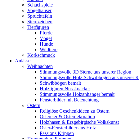
Schachspiele
Vogelhäuser
Spruchtafeln
Sternzeichen
Tierfiguren
Pferde
Vögel
Hunde
Wildtiere
Korkschmuck
Anlässe
Weihnachten
Stimmungsvolle 3D Sterne aus unserer Region
Stimmungsvolle Holz-Schwibbögen aus unserer R
Schwibbögen bemalt
Holzfiguren Nussknacker
Stimmungsvolle Holzanhänger bemalt
Fensterbilder mit Beleuchtung
Ostern
Religiöse Geschenkideen zu Ostern
Ostereier & Osterdekoration
Holzhasen & Erzgebirgische Volkskunst
Oster-Fensterbilder aus Holz
Passions Krippen
Kommunion, Firmung