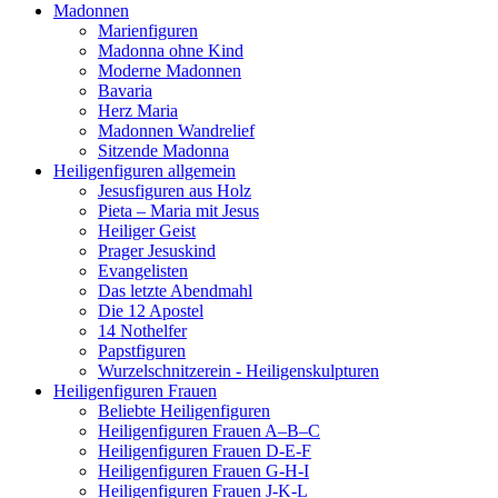
Madonnen
Marienfiguren
Madonna ohne Kind
Moderne Madonnen
Bavaria
Herz Maria
Madonnen Wandrelief
Sitzende Madonna
Heiligenfiguren allgemein
Jesusfiguren aus Holz
Pieta – Maria mit Jesus
Heiliger Geist
Prager Jesuskind
Evangelisten
Das letzte Abendmahl
Die 12 Apostel
14 Nothelfer
Papstfiguren
Wurzelschnitzerein - Heiligenskulpturen
Heiligenfiguren Frauen
Beliebte Heiligenfiguren
Heiligenfiguren Frauen A–B–C
Heiligenfiguren Frauen D-E-F
Heiligenfiguren Frauen G-H-I
Heiligenfiguren Frauen J-K-L