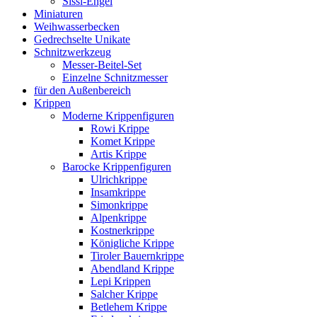
Sissi-Engel
Miniaturen
Weihwasserbecken
Gedrechselte Unikate
Schnitzwerkzeug
Messer-Beitel-Set
Einzelne Schnitzmesser
für den Außenbereich
Krippen
Moderne Krippenfiguren
Rowi Krippe
Komet Krippe
Artis Krippe
Barocke Krippenfiguren
Ulrichkrippe
Insamkrippe
Simonkrippe
Alpenkrippe
Kostnerkrippe
Königliche Krippe
Tiroler Bauernkrippe
Abendland Krippe
Lepi Krippen
Salcher Krippe
Betlehem Krippe