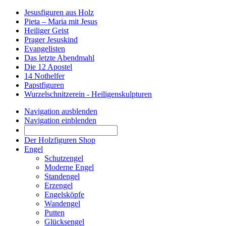
Jesusfiguren aus Holz
Pieta – Maria mit Jesus
Heiliger Geist
Prager Jesuskind
Evangelisten
Das letzte Abendmahl
Die 12 Apostel
14 Nothelfer
Papstfiguren
Wurzelschnitzerein - Heiligenskulpturen
Navigation ausblenden
Navigation einblenden
Der Holzfiguren Shop
Engel
Schutzengel
Moderne Engel
Standengel
Erzengel
Engelsköpfe
Wandengel
Putten
Glücksengel