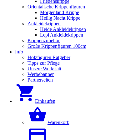
Friedenskrippe
Orientalische Krippenfiguren
Morgenland Krippe
Heilig Nacht Krippe
Ankleidekrippen
Heide Ankleidekrippen
Lepi Ankleidekrippen
Krippenzubehör
Große Krippenfiguren 100cm
Info
Holzfiguren Ratgeber
Tipps zur Pflege
Unsere Werkstatt
Werbebanner
Partnerseiten
Einkaufen
Warenkorb