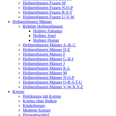
Heiligenfiguren Frauen M
Heiligenfiguren Frauen N-O-P
Heiligenfiguren Frauen R-S-T
Heiligenfiguren Frauen U-V-W
Heiligenfiguren Männer
Beliebte Heiligenfiguren
Heiliger Antonius
Heiliger Josef
Heiliger Florian
Heiligenfiguren Männer A–B–C
Heiligenfiguren Männer D-E
Heiligenfiguren Männer F
Heiligenfiguren Männer G-H-I
Heiligenfiguren Männer J
Heiligenfiguren Männer K-L
Heiligenfiguren Männer M
Heiligenfiguren Männer N-O-P
Heiligenfiguren Männer Q-R-S-T-U
Heiligenfiguren Männer V-W-X-Y-Z
Kreuze
Holzkreuze mit Korpus
Korpus ohne Balken
Kinderkreuze
Moderne Kreuze
Herrgottswinkel